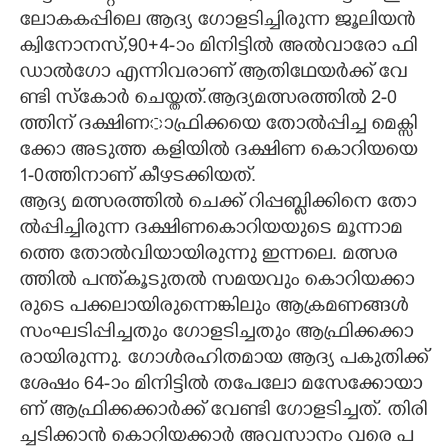
ലോ​ക​ക​പ്പി​ലെ​ ​ആ​ദ്യ​ ​ഗോ​ള​ടി​ച്ചി​രു​ന്ന​ ​ജൂ​ലി​യ​ൻ​ ​
ക്വി​നോ​ന​സ്,90​+4​-ാം​ ​മി​നി​ട്ടി​ൽ​ ​അ​ൽ​വാ​രോ​ ​ഫി​
ഡാ​ൽ​ഗോ​ ​എ​ന്നി​വ​രാ​ണ് ​ആ​തി​ഥേ​യ​ർ​ക്ക് ​വേ​
ണ്ടി​ ​സ്കോ​ർ​ ​ചെ​യ്ത​ത്.​ആ​ദ്യ​മ​ത്സ​ര​ത്തി​ൽ​ 2​-0​
ത്തി​ന് ദ​ക്ഷി​ണ​ാഫ്രി​ക്കയെ​ ​തോ​ൽ​പ്പി​ച്ച​ ​മെ​ക്സി​
ക്കോ​ ​അ​ടു​ത്ത​ ​ക​ളി​യി​ൽ​ ​ദ​ക്ഷി​ണ​ ​കൊ​റി​യ​യെ​
1​-0​ത്തി​നാ​ണ് ​കീ​ഴ​ട​ക്കി​യ​ത്.
ആ​ദ്യ​ ​മ​ത്സ​ര​ത്തി​ൽ​ ​ചെ​ക്ക് ​റി​പ്പ​ബ്ളി​ക്കി​നെ​ ​തോ​
ൽ​പ്പി​ച്ചി​രു​ന്ന​ ​ദ​ക്ഷി​ണ​കൊ​റി​യ​യു​ടെ​ ​മൂ​ന്നാ​മ​
ത്തെ​ ​തോ​ൽ​വി​യാ​യി​രു​ന്നു​ ​ഇ​ന്ന​ലെ.​ ​മ​ത്സ​ര​
ത്തി​ൽ​ ​പ​ന്ത്കൂ​ടു​ത​ൽ​ ​സ​മ​യ​വും​ ​കൊ​റി​യ​ക്കാ​
രു​ടെ​ ​പ​ക്ക​ലാ​യി​രു​ന്നെ​ങ്കി​ലും​ ​ആ​ക്ര​മ​ണ​ങ്ങ​ൾ​ ​
സം​ഘ​ടി​പ്പി​ച്ച​തും​ ​ഗോ​ള​ടി​ച്ച​തും​ ​ആ​ഫ്രി​ക്ക​ക്കാ​
രാ​യി​രു​ന്നു.​ ​ഗോ​ൾ​ര​ഹി​ത​മാ​യ​ ​ആ​ദ്യ​ ​പ​കു​തി​ക്ക്
​ശേ​ഷം​ 64​-ാം​ ​മി​നി​ട്ടി​ൽ​ ​ത​പേ​ലോ​ ​മ​സേ​ക്കോ​യാ​
ണ് ​ആ​ഫ്രി​ക്ക​ക്കാ​ർ​ക്ക് ​വേ​ണ്ടി​ ​ഗോ​ള​ടി​ച്ച​ത്.​ ​തി​രി​
ച്ച​ടി​ക്കാ​ൻ​ ​കൊ​റി​യ​ക്കാ​ർ​ ​അ​വ​സാ​നം​ ​വ​രെ​ ​പ​