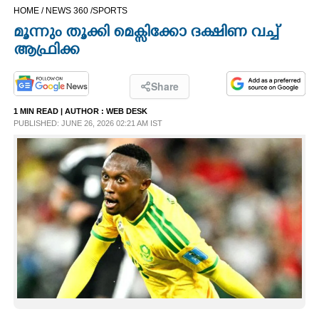
HOME /
NEWS 360 /
SPORTS
CINEMA
മൂന്നും തൂക്കി മെക്സിക്കോ ദക്ഷിണ വച്ച്
ആഫ്രിക്ക
OPINION
Share
PHOTOS
1 MIN READ
| AUTHOR :
WEB DESK
PUBLISHED: JUNE 26, 2026 02:21 AM IST
LIFESTYLE
SPIRITUAL
INFO+
ART
ASTRO