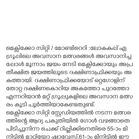
മെ​ക്സി​ക്കോ​ ​സി​റ്റി​ ​/​ ​മോ​ണ്ടി​റെ​റി​ :ലോ​ക​ക​പ്പ് ​എ​ ​
ഗ്രൂ​പ്പി​ലെ​ ​അ​വ​സാ​ന​ ​മ​ത്സ​ര​ങ്ങ​ൾ​ ​അ​വ​സാ​നി​ച്ച​
പ്പോ​ൾ​ ​മൂ​ന്നാം​ ​ജ​യം​ ​നേ​ടി​ ​മെ​ക്സി​ക്കോ​യും​ ​അ​പ്ര​
തീ​ക്ഷി​ത​ ​ജ​യ​ത്തി​ലൂ​ടെ​ ​ദ​ക്ഷി​ണാ​ഫ്രി​ക്ക​യും​ ​അ​
ക​ത്താ​യി.​ ​ദ​ക്ഷി​ണാ​ഫ്രി​ക്ക​യോ​ട് ​ഒ​റ്റ​ഗോ​ളി​ന് ​
തോ​റ്റ ദ​ക്ഷി​ണ​കൊ​റി​യ​ ​അ​ക​ത്തോ​ ​പു​റ​ത്തോ​ ​
എ​ന്ന​റി​യാ​ൻ​ ​മ​റ്റ് ​ഗ്രൂ​പ്പു​ക​ളി​ലെ​ ​അ​വ​സാ​ന​ ​മ​ത്സ​
രം​ ​കൂ​ടി​ ​പൂ​ർ​ത്തി​യാ​കേ​ണ്ട​തു​ണ്ട്.
മെ​ക്സി​ക്കോ​ ​സി​റ്റി​ ​സ്റ്റേ​ഡി​യ​ത്തി​ൽ​ ​ന​ട​ന്ന​ ​മ​ത്സ​ര​
ത്തി​ന്റെ​ ​ആ​ദ്യ​ ​പ​കു​തി​യി​ൽ​ ​ഗോ​ൾ​ ​വ​ഴ​ങ്ങാ​തെ​ ​
പി​ടി​ച്ചു​നി​ന്ന​ ​ചെ​ക്ക് ​റി​പ്പ്ളി​ക്കി​നെ​തി​രെ​ 55​-ാം​ ​മി​
നി​ട്ടി​ൽ​ ​മാ​റ്റി​യോ​ ​ഷാ​വേ​സ്,61​-ാം​ ​മി​നി​ട്ടി​ൽ​ ​ഈ​ ​