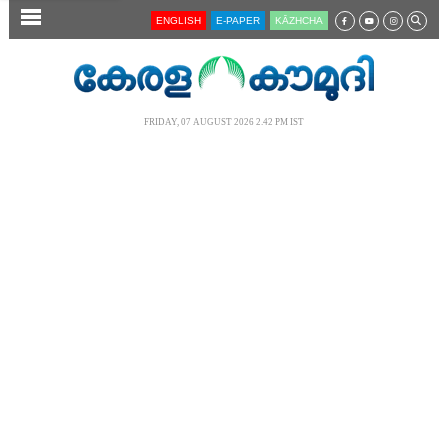
SECTIONS
ENGLISH
E-PAPER
KĀZHCHA
HOME
LATEST
FRIDAY, 07 AUGUST 2026 2.42 PM IST
AUDIO
NOTIFIED NEWS
POLL
KERALA
LOCAL
NEWS 360
CASE DIARY