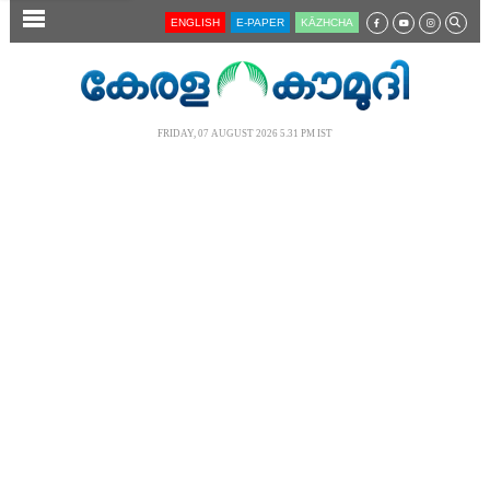
SECTIONS
ENGLISH
E-PAPER
KĀZHCHA
HOME
LATEST
FRIDAY, 07 AUGUST 2026 5.31 PM IST
AUDIO
NOTIFIED NEWS
POLL
KERALA
LOCAL
NEWS 360
CASE DIARY