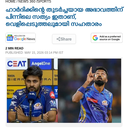
HOME /
NEWS 360 /
SPORTS
CINEMA
ഹാർദിക്കിന്റെ തുടർച്ചയായ അഭാവത്തിന്
പിന്നിലെ സത്യം ഇതാണ്,
OPINION
വെളിപ്പെടുത്തലുമായി സഹതാരം
PHOTOS
Share
2 MIN READ
PUBLISHED: MAY 15, 2026 03:14 PM IST
LIFESTYLE
SPIRITUAL
INFO+
ART
ASTRO