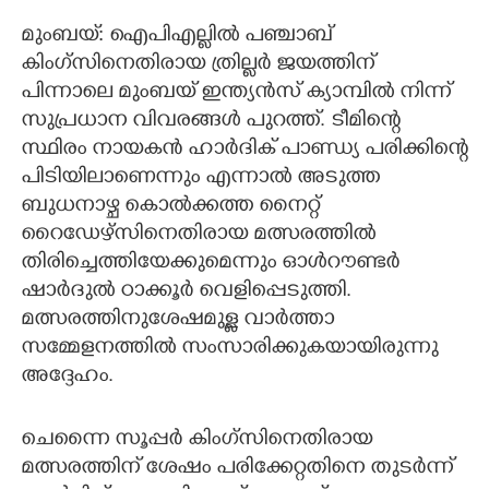
മുംബയ്: ഐപിഎല്ലിൽ പഞ്ചാബ്
CARTOONS
കിംഗ്സിനെതിരായ ത്രില്ലർ ജയത്തിന്
പിന്നാലെ മുംബയ് ഇന്ത്യൻസ് ക്യാമ്പിൽ നിന്ന്
LITERATURE
സുപ്രധാന വിവരങ്ങൾ പുറത്ത്. ടീമിന്റെ
സ്ഥിരം നായകൻ ഹാർദിക് പാണ്ഡ്യ പരിക്കിന്റെ
ZOOM
പിടിയിലാണെന്നും എന്നാൽ അടുത്ത
ബുധനാഴ്ച കൊൽക്കത്ത നൈറ്റ്
CONTACT US
റൈഡേഴ്സിനെതിരായ മത്സരത്തിൽ
തിരിച്ചെത്തിയേക്കുമെന്നും ഓൾറൗണ്ടർ
ഷാർദുൽ ഠാക്കൂർ വെളിപ്പെടുത്തി.
മത്സരത്തിനുശേഷമുള്ള വാർത്താ
സമ്മേളനത്തിൽ സംസാരിക്കുകയായിരുന്നു
അദ്ദേഹം.
ചെന്നൈ സൂപ്പർ കിംഗ്സിനെതിരായ
മത്സരത്തിന് ശേഷം പരിക്കേറ്റതിനെ തുടർന്ന്