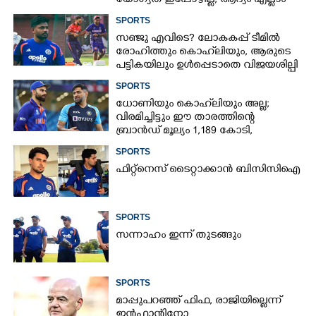
യോഗ്യത ഇപ്പോഴില്ല, ആദ്യം എല്ലാം
പഠിക്കട്ടെ'; നിർദേശവുമായി മുൻ
SPORTS
ക്രിക്കറ്റ് താരം
സഞ്ജു എവിടെ? ലോകകപ്പ് ടീമിൽ
രോഹിത്തും കൊഹ്‌ലിയും, ആരുടെ
പട്ടികയിലും ഉൾപ്പെടാതെ വിജയശില്പി
SPORTS
ധോണിയും കൊഹ്‌ലിയും അല്ല;
വിരമിച്ചിട്ടും ഈ താരത്തിന്റെ
ബ്രാൻഡ് മൂല്യം 1,189 കോടി,
ക്രിക്കറ്റിന്റെ രാജാവ്‌
SPORTS
ഫിറ്റ്നെസ് ടൈറ്റാക്കാൻ ബിസിസിഐ
SPORTS
സന്നാഹം ഇന്ന് തുടങ്ങും
SPORTS
മാപ്പുപറഞ്ഞ് ഫിഫ, രാജിയില്ലെന്ന്
ഇൻഫാന്റിനോ