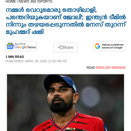
HOME /
NEWS 360 /
SPORTS
CINEMA
നമ്മൾ വെറുമൊരു തൊഴിലാളി,
പന്തെറിയുകയാണ് ജോലി"; ഇന്ത്യൻ ടീമിൽ
OPINION
നിന്നും തഴയപ്പെടുന്നതിൽ മനസ് തുറന്ന്
മുഹമ്മദ് ഷമി
PHOTOS
Share
LIFESTYLE
1 MIN READ
PUBLISHED: APRIL 09, 2026 12:55 PM IST
READ
ENGLISH VERSION
SPIRITUAL
INFO+
ART
ASTRO