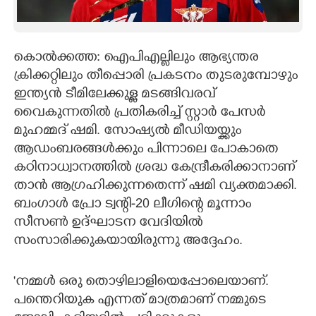
CARTOONS
കൊൽക്കത്ത: ഐപിഎല്ലിലും ആഭ്യന്തര
LITERATURE
ക്രിക്കറ്റിലും തീപ്പൊരി പ്രകടനം തുടരുമ്പോഴും
ഇന്ത്യൻ ടീമിലേക്കുള്ള മടങ്ങിവരവ്
ZOOM
വൈകുന്നതിൽ പ്രതികരിച്ച് സ്റ്റാർ പേസർ
മുഹമ്മദ് ഷമി. സോഷ്യൽ മീഡിയയ്ക്കും
CONTACT US
ആഡംബരങ്ങൾക്കും പിന്നാലെ പോകാതെ
കഠിനാധ്വാനത്തിൽ ശ്രദ്ധ കേന്ദ്രീകരിക്കാനാണ്
താൻ ആഗ്രഹിക്കുന്നതെന്ന് ഷമി വ്യക്തമാക്കി.
ബംഗാൾ പ്രോ ട്വന്റി-20 ലീഗിന്റെ മൂന്നാം
സീസൺ ഉദ്ഘാടന വേദിയിൽ
സംസാരിക്കുകയായിരുന്നു അദ്ദേഹം.
'നമ്മൾ ഒരു തൊഴിലാളിയെപ്പോലെയാണ്.
പന്തെറിയുക എന്നത് മാത്രമാണ് നമ്മുടെ