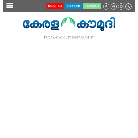
SECTIONS
ENGLISH
E-PAPER
KĀZHCHA
HOME
LATEST
FRIDAY, 07 AUGUST 2026 7.49 AM IST
AUDIO
NOTIFIED NEWS
POLL
KERALA
LOCAL
NEWS 360
CASE DIARY