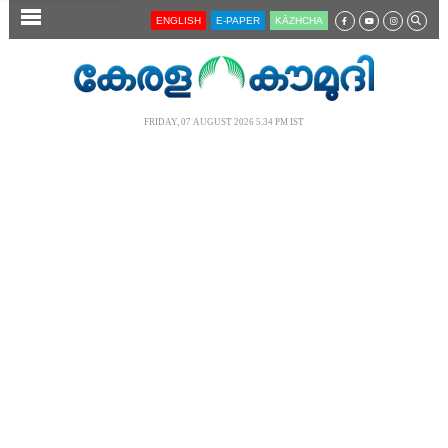
SECTIONS
ENGLISH
E-PAPER
KĀZHCHA
HOME
LATEST
FRIDAY, 07 AUGUST 2026 5.34 PM IST
AUDIO
NOTIFIED NEWS
POLL
KERALA
LOCAL
NEWS 360
CASE DIARY