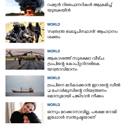
റഷ്യൻ റിഫൈനറികൾ ആക്രമിച്ച്
യുക്രെയിൻ
WORLD
'സ്വതന്ത്ര ബലൂചിസ്ഥാൻ' ആഹ്വാനം
ശക്തം
WORLD
ആകാശത്ത് സുരക്ഷാ വീഴ്‌ച:
ട്രംപിന്റെ കോ‌പ്‌റ്ററിനരികെ
യാത്രാവിമാനം
WORLD
ട്രംപിനെ മറികടക്കാൻ ഇറാന്റെ ഡീൽ
 ഹോർമുസിന്റെ നിയന്ത്രണം
ഒമാനുമായി പങ്കിടാൻ നീക്കം
WORLD
ഒന്നും മറക്കാനാവില്ല, പക്ഷേ റോമി
ഇപ്പോൾ സന്തുഷ്ടയാണ്