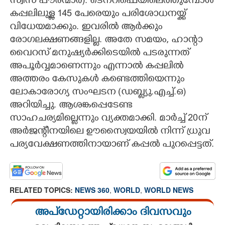
സ്വിസ് പൗരന്മാർ). ടെനറീഫെയിലെത്തുമ്പോൾ
കപ്പലിലുള്ള 145 പേരെയും പരിശോധനയ്ക്ക്
വിധേയമാക്കും. ഇവരിൽ ആർക്കും
രോഗലക്ഷണങ്ങളില്ല. അതേ സമയം, ഹാന്റാ
വൈറസ് മനുഷ്യർക്കിടെയിൽ പടരുന്നത്
അപൂർവ്വമാണെന്നും എന്നാൽ കപ്പലിൽ
അത്തരം കേസുകൾ കണ്ടെത്തിയെന്നും
ലോകാരോഗ്യ സംഘടന (ഡബ്ല്യു.എച്ച്.ഒ)
അറിയിച്ചു. ആശങ്കപ്പെടേണ്ട
സാഹചര്യമില്ലെന്നും വ്യക്തമാക്കി. മാർച്ച് 20ന്
അർജന്റീനയിലെ ഊസ്വൈയയിൽ നിന്ന് ധ്രുവ
പര്യവേക്ഷണത്തിനായാണ് കപ്പൽ പുറപ്പെട്ടത്.
RELATED TOPICS:
NEWS 360
,
WORLD
,
WORLD NEWS
അപ്ഡേറ്റായിരിക്കാം ദിവസവും