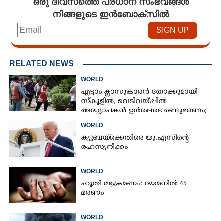
ഒരു ദിവസത്തെ പ്രധാന സംഭവങ്ങൾ
നിങ്ങളുടെ ഇൻബോക്സിൽ
RELATED NEWS
WORLD
എട്ടാം ക്ളാസുകാരൻ തോക്കുമായി
സ്കൂളിൽ, വെടിവയ്പ്പിൽ
അദ്ധ്യാപകൻ ഉൾപ്പെടെ രണ്ടുമരണം;
15 പേർക്ക് പരിക്ക്
WORLD
ക്യൂബയ്‌ക്കെതിരെ യു.എസിന്റെ
രഹസ്യനീക്കം
WORLD
ഹൂതി ആക്രമണം: യെമനിൽ 45
മരണം
WORLD