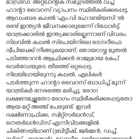
മാഡ്രിഡ്: അറ്റ്‌ലാന്റിക് സമുദ്രത്തിൽ വച്ച്
ഹാന്റാ വൈറസ് വ്യാപനം സ്ഥിരീകരിക്കപ്പെട്ട
CARTOONS
ആഡംബര കപ്പൽ 'എം.വി ഹോണ്ടിയസി 'ൽ
രണ്ട് ഇന്ത്യൻ ജീവനക്കാരുമെന്ന് റിപ്പോർട്ട്.
LITERATURE
യാത്രക്കാരിൽ ഇന്ത്യക്കാരില്ലെന്നാണ് വിവരം.
നിലവിൽ കപ്പൽ സ്‌പെയിനിലെ ടെനറീഫെ
ZOOM
ദ്വീപിലേക്ക് നീങ്ങുകയാണ്. ഞായറാഴ്ച മുതൽ
പടിഞ്ഞാറൻ ആഫ്രിക്കൻ രാജ്യമായ കേപ്
CONTACT US
വെർഡേയുടെ തീരത്ത് ഒറ്റപ്പെട്ട
നിലയിലായിരുന്നു കപ്പൽ. എലികൾ
പടർത്തുന്ന ഹാന്റാ വൈറസ് ബാധിച്ച് മൂന്ന്
യാത്രികർ നേരത്തെ മരിച്ചു. രോഗ
ലക്ഷണമുള്ളതോ രോഗം സ്ഥിരീകരിക്കപ്പെട്ടതോ
ആയ മറ്റ് അഞ്ച് പേരുണ്ട്. ഇവർ
ദക്ഷിണാഫ്രിക്ക, സ്വിറ്റ്സർലൻഡ്,
നെതർലൻഡ്സ് എന്നിവിടങ്ങളിൽ
ചികിത്സയിലാണ് (ബ്രിട്ടീഷ്, ജർമ്മൻ, ഡച്ച്,