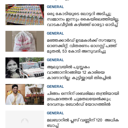
GENERAL
ഒരു കോടിയുടെ ലോട്ടറി അടിച്ചു;
സമ്മാനം ഇന്നും കൈയിലെത്തിയില്ല,
വാടകവീട്ടിൽ കഴിഞ്ഞ് ഓട്ടോ ഓടിച്ച്
73കാരൻ
GENERAL
മഞ്ഞക്കാർഡ് ഉടമകൾക്ക് സൗജന്യ
ഓണക്കിറ്റ്; വിതരണം ഓഗസ്റ്റ് പത്ത്
മുതൽ, 53 കോടി അനുവദിച്ചു
GENERAL
ആലുവയിൽ പുസ്തകം
വാങ്ങാനിറങ്ങിയ 12 കാരിയെ
കാണാനില്ല: കുട്ടിയ്ക്കായി തിരച്ചിൽ
GENERAL
ചിങ്ങം ഒന്നിന് ശബരിമല തന്ത്രിയായി
ബ്രഹ്മദത്തൻ ചുമതലയേൽക്കും;
ദേവസ്വം ബോർഡ് യോഗത്തിൽ
തീരുമാനം
GENERAL
മലബാറിൽ പ്ലസ് വണ്ണിന് 120 അധിക
ബാച്ച്