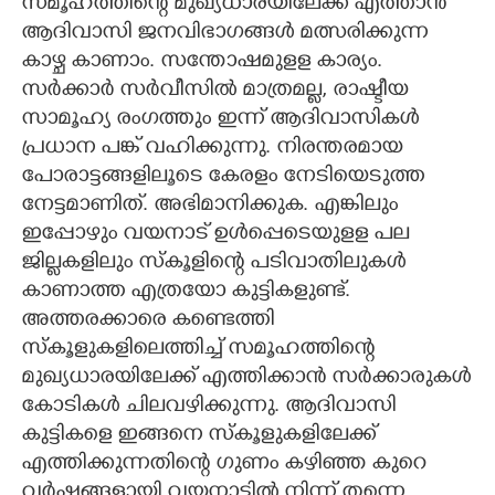
സമൂഹത്തിന്റെ മുഖ്യധാരയിലേക്ക് എത്താൻ
ആദിവാസി ജനവിഭാഗങ്ങൾ മത്സരിക്കുന്ന
കാഴ്ച കാണാം. സന്തോഷമുളള കാര്യം.
സർക്കാർ സർവീസിൽ മാത്രമല്ല, രാഷ്ട‌ീയ
സാമൂഹ്യ രംഗത്തും ഇന്ന് ആദിവാസികൾ
പ്രധാന പങ്ക് വഹിക്കുന്നു. നിരന്തരമായ
പോരാട്ടങ്ങളിലൂടെ കേരളം നേടിയെടുത്ത
നേട്ടമാണിത്. അഭിമാനിക്കുക. എങ്കിലും
ഇപ്പോഴും വയനാട് ഉൾപ്പെടെയുളള പല
ജില്ലകളിലും സ്കൂളിന്റെ പടിവാതിലുകൾ
കാണാത്ത എത്രയോ കുട്ടികളുണ്ട്.
അത്തരക്കാരെ കണ്ടെത്തി
സ്കൂളുകളിലെത്തിച്ച് സമൂഹത്തിന്റെ
മുഖ്യധാരയിലേക്ക് എത്തിക്കാൻ സർക്കാരുകൾ
കോടികൾ ചിലവഴിക്കുന്നു. ആദിവാസി
കുട്ടികളെ ഇങ്ങനെ സ്കൂളുകളിലേക്ക്
എത്തിക്കുന്നതിന്റെ ഗുണം കഴിഞ്ഞ കുറെ
വർഷങ്ങളായി വയനാട്ടിൽ നിന്ന് തന്നെ