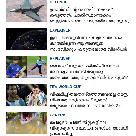
DEFENCE
ഫ്രാൻസിന്റെ റഫാലിനെക്കാൾ
കരുത്തൻ,​ പാകിസ്ഥാനടക്കം
രാജ്യങ്ങളെ ഭയപ്പെടുത്തിയ ആയുധം,​
Copy Link
ഇന്ത്യ നിർമ്മിച്ച എണ്ണം 100ലേക്ക്
EXPLAINER
ഇനി അഞ്ചുദിവസം മാത്രം; ലോകം
കാത്തിരുന്ന ആ അത്ഭുതം
സംഭവിക്കും, കരുതലോടെ വിദഗ്ധർ
EXPLAINER
വൈഭവ് സൂര്യവംശിക്ക് പിന്നാലെ
ലോകശ്രദ്ധ നേടി മറ്റൊരു
കൗമാരതാരം; ആരാണ് നീൽ പട്ടേൽ?
FIFA-WORLD-CUP
വിഷമിച്ച് തലതാഴ്‌ത്തേണ്ടവനല്ല മെസ്സി
നിങ്ങള്‍; മെറ്റ്‌ലൈഫ് മുതല്‍
മെറ്റ്‌ലൈഫ് വരെ നിറഞ്ഞാടിയ 2.0
GENERAL
പെരുമഴ: പത്ത് ജില്ലകളിലെ
വിദ്യാഭ്യാസ സ്ഥാപനങ്ങൾക്ക് അവധി
പ്രഖ്യാപിച്ചു.