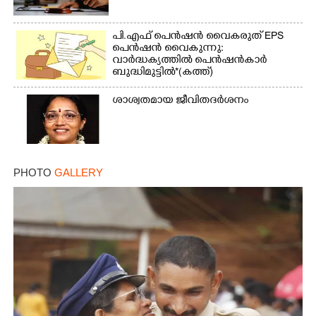
പി.എഫ് പെൻഷൻ വൈകരുത് EPS
പെൻഷൻ വൈകുന്നു:
വാർദ്ധക്യത്തിൽ പെൻഷൻകാർ
ബുദ്ധിമുട്ടിൽ*(കത്ത്)
ശാശ്വതമായ ജീവിതദർശനം
PHOTO
GALLERY