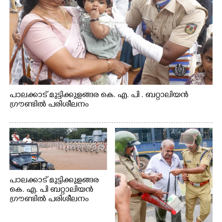
പാലക്കാട് മുട്ടിക്കുളങ്ങര കെ. എ. പി . ബറ്റാലിയൻ
ഗ്രൗണ്ടിൽ പരിശീലനം
പാലക്കാട് മുട്ടിക്കുളങ്ങര
കെ. എ. പി ബറ്റാലിയൻ
ഗ്രൗണ്ടിൽ പരിശീലനം