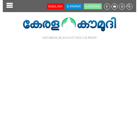
SECTIONS
ENGLISH
E-PAPER
KĀZHCHA
HOME
LATEST
SATURDAY, 08 AUGUST 2026 2.28 PM IST
AUDIO
NOTIFIED NEWS
POLL
KERALA
LOCAL
NEWS 360
CASE DIARY