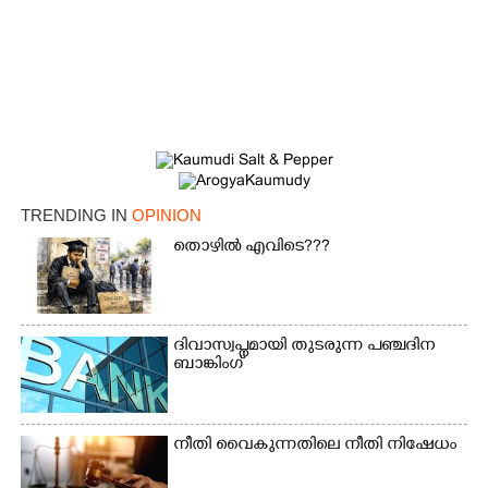
TRENDING IN
OPINION
തൊഴിൽ എവിടെ???
ദിവാസ്വപ്നമായി തുടരുന്ന പഞ്ചദിന
ബാങ്കിംഗ്
നീതി വൈകുന്നതിലെ നീതി നിഷേധം