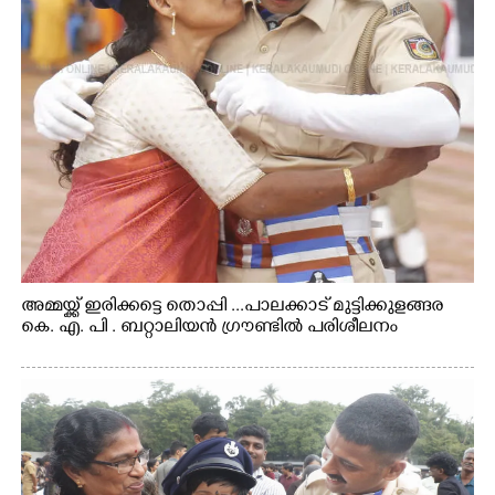
അമ്മയ്ക്ക് ഇരിക്കട്ടെ തൊപ്പി ...പാലക്കാട് മുട്ടിക്കുളങ്ങര
കെ. എ. പി . ബറ്റാലിയൻ ഗ്രൗണ്ടിൽ പരിശീലനം