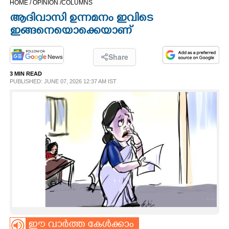
HOME /
OPINION /
COLUMNS
CINEMA
ആദിവാസി ഉന്നമനം ഇവിടെ
ഇങ്ങനെയൊക്കെയാണ്
OPINION
Share
PHOTOS
3 MIN READ
PUBLISHED: JUNE 07, 2026 12:37 AM IST
LIFESTYLE
SPIRITUAL
INFO+
ART
ASTRO
ഈ വാർത്ത കേൾക്കാം