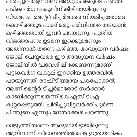
പിരിച്ചുവിട്ടെന്നാണ് അദ്ധ്യാപകരുടെ പരാതി.
പട്ടികവർഗ വകുപ്പിന് കീഴിലായിരുന്നു
നിയമനം. മെന്റർ ടീച്ചർമാരെ നിയമിച്ചതോടെ
കൊഴിഞ്ഞുപോക്ക് ഒരു പരിധിവരെ തടയാൻ
കഴിഞ്ഞതായി ഇവർ പറയുന്നു. പുതിയ
വിജ്ഞാപനം ഉടനെ ഇറക്കുമെന്നും
അതിനാൽ തന്നെ കഴിഞ്ഞ അദ്ധ്യയന വർഷം
ജോലി ചെയ്തവരെ ഈ അദ്ധ്യയന വർഷം
ജോലിയിൽ പ്രവേശിപ്പിക്കേണ്ടന്നുമാണ്
പട്ടികവർഗ വകുപ്പ് ഇറക്കിയ ഉത്തരവിൽ
പറയുന്നത്. രാഷ്ട്രീയമായ പകപോക്കൽ
ആണ് മെന്റർ ടീച്ചർമാരോട് സർക്കാർ
കാണിക്കുന്നതെന്ന് കെ.എസ്.ടി.എ
കുറ്റപ്പെടുത്തി. പിരിച്ചുവിട്ടവർക്ക് പൂർണ
പിന്തുണ എന്നും നേതാക്കൾ പറഞ്ഞു.
രാജ്യത്ത് തന്നെ ആദ്യമായിട്ടായിരുന്നു
ആദിവാസി വിഭാഗത്തിൽപ്പെട്ട ഇത്രയധികം