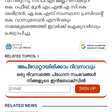
വന്നിരുന്നു. സി.പി.എം ജില്ലാ സെക്രട്ടറി
കെ. റഫീഖ്, മുൻ എം.എൽ.എ സി.കെ.
ശശീന്ദ്രൻ, എ.കെ.എസ് സംസ്ഥാന പ്രസിഡന്റ്
കെ. വാസുദേവൻ എന്നിവരും
സമരമുഖത്തെത്തി ഇവർക്ക് ഐക്യദാർഡ്യം
പ്രഖ്യാപിച്ചു.
RELATED TOPICS:
1
അപ്ഡേറ്റായിരിക്കാം ദിവസവും
ഒരു ദിവസത്തെ പ്രധാന സംഭവങ്ങൾ
നിങ്ങളുടെ ഇൻബോക്സിൽ
×
Share this link
RELATED NEWS