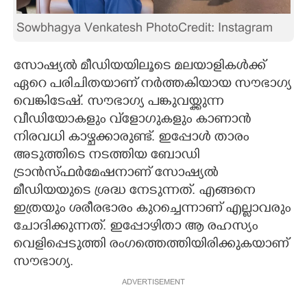
CARTOONS
Sowbhagya Venkatesh PhotoCredit: Instagram
LITERATURE
സോഷ്യൽ മീഡിയയിലൂടെ മലയാളികൾക്ക്
ഏറെ പരിചിതയാണ് നർത്തകിയായ സൗഭാഗ്യ
വെങ്കിടേഷ്. സൗഭാഗ്യ പങ്കുവയ്ക്കുന്ന
ZOOM
വീഡിയോകളും വ്‌ളോഗുകളും കാണാൻ
നിരവധി കാഴ്ചക്കാരുണ്ട്. ഇപ്പോൾ താരം
CONTACT US
അടുത്തിടെ നടത്തിയ ബോഡി
ട്രാൻസ്ഫർമേഷനാണ് സോഷ്യൽ
മീഡിയയുടെ ശ്രദ്ധ നേടുന്നത്. എങ്ങനെ
ഇത്രയും ശരീരഭാരം കുറച്ചെന്നാണ് എല്ലാവരും
ചോദിക്കുന്നത്. ഇപ്പോഴിതാ ആ രഹസ്യം
വെളിപ്പെടുത്തി രംഗത്തെത്തിയിരിക്കുകയാണ്
സൗഭാഗ്യ.
ADVERTISEMENT