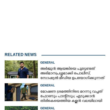
Loaded
:
4.00%
/
Mute
RELATED NEWS
GENERAL
അർജുൻ ആയങ്കിയെ പൂട്ടേണ്ടത്
അഭിമാനപ്രശ്നമാക്കി പൊലീസ്,
സാേഷ്യൽ മീഡിയ ഉപയോഗിക്കുന്നത്
മറ്റൊരാളെന്ന് സംശയം
GENERAL
മോഷണ ശ്രമത്തിനിടെ മറന്നു വച്ചത്
ഫോണും പാന്റ്സും; എടുക്കാൻ
തിരികെയെത്തിയ കള്ളൻ വലയിലായി
GENERAL