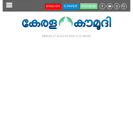
SECTIONS
ENGLISH
E-PAPER
KĀZHCHA
HOME
LATEST
FRIDAY, 07 AUGUST 2026 12.25 PM IST
AUDIO
NOTIFIED NEWS
POLL
KERALA
LOCAL
NEWS 360
CASE DIARY