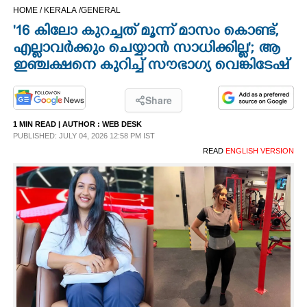
HOME /
KERALA /
GENERAL
CINEMA
'16 കിലോ കുറച്ചത് മൂന്ന് മാസം കൊണ്ട്,
എല്ലാവർക്കും ചെയ്യാൻ സാധിക്കില്ല'; ആ
OPINION
ഇഞ്ചക്ഷനെ കുറിച്ച് സൗഭാഗ്യ വെങ്കിടേഷ്
PHOTOS
Share
1 MIN READ
| AUTHOR :
WEB DESK
LIFESTYLE
PUBLISHED: JULY 04, 2026 12:58 PM IST
READ
ENGLISH VERSION
SPIRITUAL
INFO+
ART
ASTRO