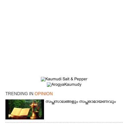
TRENDING IN
OPINION
സപ്തസാലങ്ങളും സപ്തരാമായണവും