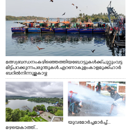
മത്സ്യബന്ധനം കഴിഞ്ഞെത്തിയ ബോട്ടുകൾക്ക് ചുറ്റും വട്ട
മിട്ട് പറക്കുന്ന പരുന്തുകൾ. എറണാകുളം കാളമുക്ക് ഹാർ
ബറിൽ നിന്നുള്ള കാഴ്ച
യുവമോർച്ചമാർച്ച്...
മഴയെകാത്ത്...