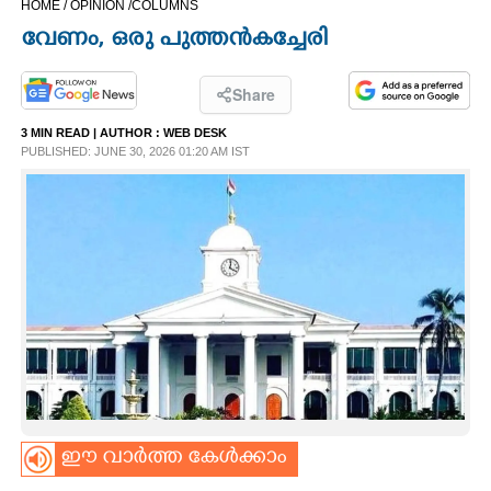
HOME /
OPINION /
COLUMNS
CINEMA
വേണം,​ ഒരു പുത്തൻകച്ചേരി
OPINION
Share
3 MIN READ
| AUTHOR :
WEB DESK
PHOTOS
PUBLISHED: JUNE 30, 2026 01:20 AM IST
LIFESTYLE
SPIRITUAL
INFO+
ART
ഈ വാർത്ത കേൾക്കാം
ASTRO