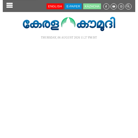
SECTIONS
ENGLISH
E-PAPER
KĀZHCHA
HOME
LATEST
THURSDAY, 06 AUGUST 2026 11.27 PM IST
AUDIO
NOTIFIED NEWS
POLL
KERALA
LOCAL
NEWS 360
CASE DIARY