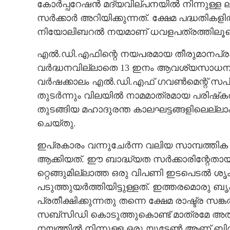
കോർപ്പറേഷൻ മദ്യവില്പനയിൽ നിന്നുള്ള ല
സർക്കാർ അറിയിക്കുന്നത്. ക്ഷേമ പദ്ധതികളി
നിയോലിബറൽ നയമാണ് ധവളപത്രത്തിലൂടെ മുന്ന
കുറയ്ക്കരുത് കേരളത്തി
വിഹിതം
എൽ.ഡി.എഫിന്റെ നയപരമായ തീരുമാനപ്രക
വർദ്ധനവില്ലാതെ 13 ഇനം ആവശ്യസാധനങ്ങ
വർഷക്കാലം എൽ.ഡി.എഫ് ഗവൺമെന്റ് സ
തുടർന്നും വിലയിൽ നാമമാത്രമായ പരിഷ്‌
തുടങ്ങിയ മഹാദുരന്ത കാലഘട്ടങ്ങളിലെല്ലാ
ചെയ്തു.
ഇപ്രകാരം വന്നുചേർന്ന വലിയ സാമ്പത്
ആക്കിയത്. ഈ ബാദ്ധ്യത സർക്കാരിന്റേതായി 
റ്റെങ്ങുമില്ലാത്ത ഒരു വിപണി ഇടപെടൽ
പടുത്തുയർത്തിയിട്ടുള്ളത്. ഇത്തരമൊരു ബ
പ്രതീക്ഷിക്കുന്നതു തന്നെ ക്ഷേമ രാഷ്ട്ര 
സബ്സിഡി കൊടുത്തുകൊണ്ട് മാത്രമേ അത്ത
നയത്തിൽ നിന്നുള്ള ഒരു യൂടേൺ ആണ് ബി