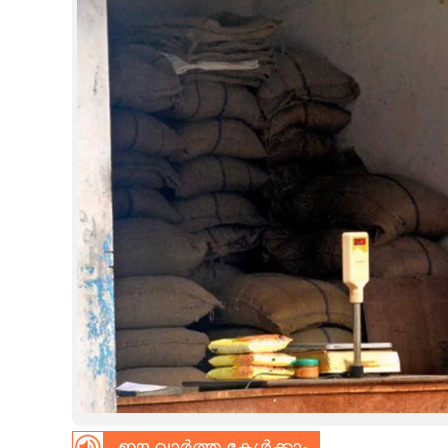
CINEMA
OPINION
PHOTOS
LIFESTYLE
SPIRITUAL
INFO+
ART
ASTRO
ഈ വാർത്ത കേൾക്കാം