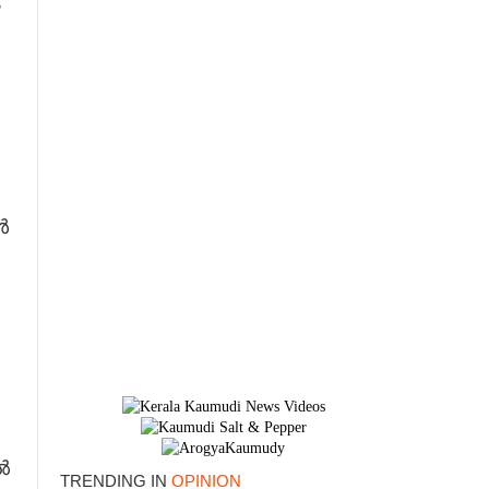
ം
ൾ
×
ൽ
TRENDING IN
OPINION