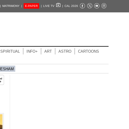
|
MATRIMONY |
E-PAPER
|
LIVE TV
|
CAL 2026
SPIRITUAL
INFO+
ART
ASTRO
CARTOONS
HESHAM