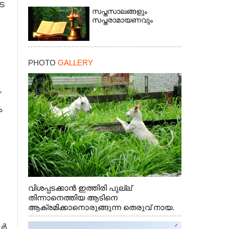
െ
സപ്തസാലങ്ങളും
സപ്തരാമായണവും
PHOTO
GALLERY
ം
വിശപ്പടക്കാൻ ഇത്തിരി പുല്ല്
തിന്നാനെത്തിയ ആടിനെ
ആക്രമിക്കാനൊരുങ്ങുന്ന തെരുവ് നായ.
എറണാകുളം വാത്തുരുത്തിയിൽ നിന്നുള്ള
ോൾ
കാഴ്ച