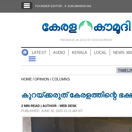
SECTIONS
FOUNDER EDITOR : K SUKUMARAN BA
HOME
LATEST
AUDIO
THURSDAY, 06 AUGUST 2026 8.44 PM IST
NOTIFIED NEWS
LATEST
AUDIO
KERALA
LOCAL
NEWS 360
POLL
KERALA
TIMELI
HOME /
OPINION /
COLUMNS
LOCAL
കുറയ്ക്കരുത് കേരളത്തിന്റെ ഭ
NEWS 360
2 MIN READ
| AUTHOR :
WEB DESK
PUBLISHED: JUNE 30, 2026 01:21 AM IST
CASE DIARY