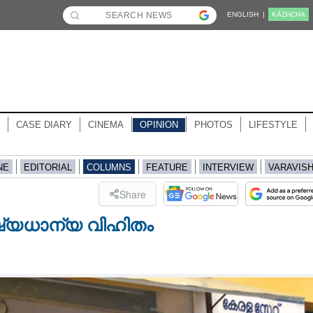
ENGLISH |
KĀZHCHA
CASE DIARY
CINEMA
OPINION
PHOTOS
LIFESTYLE
NE
EDITORIAL
COLUMNS
FEATURE
INTERVIEW
VARAVIS
Share
ക്ഷ്യധാന്യ വിഹിതം