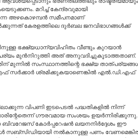
യി ആവശ്യപ്പെടാനും ഭരണതലത്തിലും രാഷ്ട്രീയമായു
ുക്കണം. മറിച്ച് കേന്ദ്രവുമായി
എന്ന അഴകൊഴമ്പൻ സമീപനമാണ്
ൽക്കുന്നത് കേരളത്തിലെ ദുർബല ജനവിഭാഗങ്ങൾക്ക്
ിനുള്ള ഭക്ഷ്യധാന്യവിഹിതം വീണ്ടും കുറയാൻ
ര്യം മുൻനിറുത്തി അത് അനുവദിച്ചുകൂടാത്തതാണ്.
ന് മുന്നിൽ സംസ്ഥാനത്തിന്റെ ഭക്ഷ്യ താത്പര്യങ്ങ
.ഡി.എഫ് സർക്കാർ ശ്രമിക്കുകയാണെങ്കിൽ എൽ.ഡി.എഫ്
ലാക്കുന്ന വിപണി ഇടപെടൽ പദ്ധതികളിൽ നിന്ന്
Share this link
ാരിന്റേതെന്ന് ഗൗരവമായ സംശയം ഉയർന്നിരിക്കുന്നു.
കോ ബിവറേജസ് കോർപ്പറേഷൻ ലയനനിർദ്ദേശം ഈ
കൾ സബ്സിഡിയായി നൽകാനുള്ള പണം വേണമെങ്കി