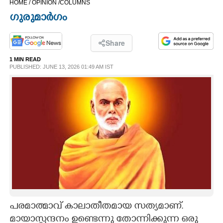
HOME /
OPINION /
COLUMNS
CINEMA
ഗുരുമാർഗം
OPINION
Share
1 MIN READ
PHOTOS
PUBLISHED: JUNE 13, 2026 01:49 AM IST
LIFESTYLE
SPIRITUAL
INFO+
ART
പരമാത്മാവ് കാലാതീതമായ സത്യമാണ്.
ASTRO
മായാസ്പന്ദനം ഉണ്ടെന്നു തോന്നിക്കുന്ന ഒരു