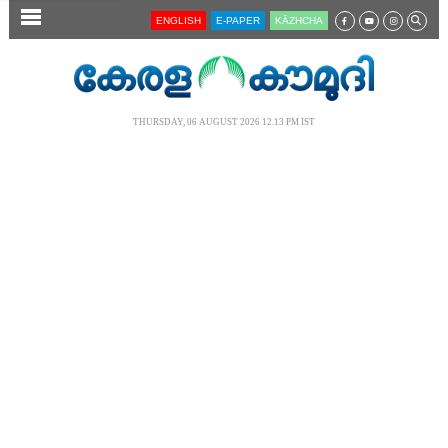
SECTIONS
ENGLISH
E-PAPER
KĀZHCHA
HOME
LATEST
THURSDAY, 06 AUGUST 2026 12.13 PM IST
AUDIO
NOTIFIED NEWS
POLL
KERALA
LOCAL
NEWS 360
CASE DIARY