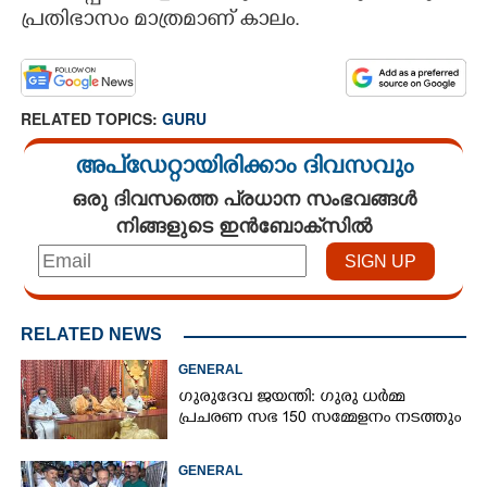
പ്രതിഭാസം മാത്രമാണ് കാലം.
CARTOONS
LITERATURE
RELATED TOPICS:
GURU
ZOOM
അപ്ഡേറ്റായിരിക്കാം ദിവസവും
ഒരു ദിവസത്തെ പ്രധാന സംഭവങ്ങൾ
നിങ്ങളുടെ ഇൻബോക്സിൽ
CONTACT US
RELATED NEWS
GENERAL
ഗുരുദേവ ജയന്തി: ഗുരു ധർമ്മ
പ്രചരണ സഭ 150 സമ്മേളനം നടത്തും
GENERAL