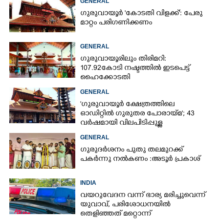
GENERAL
ഗുരുവായൂർ 'കോടതി വിളക്ക്': പേരു
മാറ്റം പരിഗണിക്കണം
GENERAL
ഗുരുവായൂരിലും തിരിമറി:
107.92 കോടി നഷ്ടത്തിൽ ഇടപെട്ട്
ഹൈക്കോടതി
GENERAL
'ഗുരുവായൂർ ക്ഷേത്രത്തിലെ
ഓഡിറ്റിൽ ഗുരുതര പോരായ്മ'; 43
വർഷമായി വിലപിടിപ്പുള്ള
വസ്തുക്കളുടെ പരിശോധന
GENERAL
നടത്തിയിട്ടില്ലെന്ന് ഹൈക്കോടതി
ഗുരുദർശനം പുതു തലമുറക്ക്
പകർന്നു നൽകണം :അടൂർ പ്രകാശ്
INDIA
വയറുവേദന വന്ന് ഭാര്യ മരിച്ചുവെന്ന്
യുവാവ്,​ പരിശോധനയിൽ
തെളിഞ്ഞത് മറ്റൊന്ന്