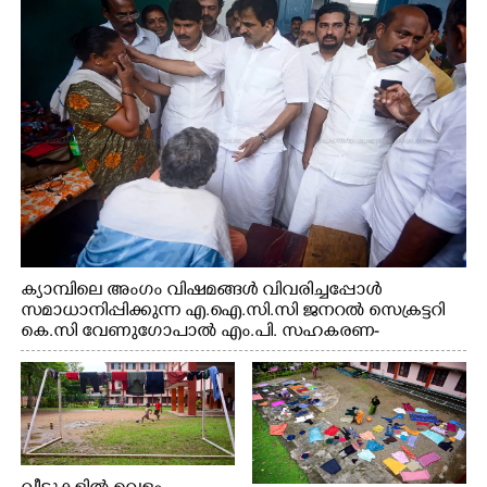
വകുപ്പ് മന്ത്രി എം. ലിജു, കൃഷിവകുപ്പ് മന്ത്രി ടി. സിദ്ദിഖ്,
റെജി ചെറിയാൻ എം. എൽ. എ എന്നിവർ സമീപം
ക്യാമ്പിലെ അംഗം വിഷമങ്ങൾ വിവരിച്ചപ്പോൾ
സമാധാനിപ്പിക്കുന്ന എ.ഐ.സി.സി ജനറൽ സെക്രട്ടറി
കെ.സി വേണുഗോപാൽ എം.പി. സഹകരണ-
എക്സൈസ് വകുപ്പ് മന്ത്രി എം. ലിജു, എന്നിവർ