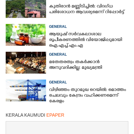
കുതിരാൻ മണ്ണിടിച്ചിൽ: വിദഗ്ധ
പരിശോധന ആവശ്യമെന്ന് റിപ്പോർട്ട്
Copy Link
GENERAL
ആയുഷ് സർവകലാശാല
രൂപീകരണത്തിൽ വിയോജിപ്പുമായി
ഐ.എച്ച്.എം.എ
GENERAL
മതേതരത്വം തകർക്കാൻ
അനുവദിക്കില്ല: മുഖ്യമന്ത്രി
GENERAL
വിഴിഞ്ഞം തുറമുഖ റെയിൽ: മൊത്തം
ചെലവും കേന്ദ്രം വഹിക്കണമെന്ന്
കേരളം
KERALA KAUMUDI
EPAPER