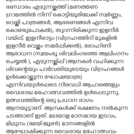
ഭണ്ഡാരം എഴുന്നള്ളത്ത് (മണത്തണ
ഗ്രാമത്തിൽ നിന്ന് കൊട്ടിയൂരിലേക്ക് സ്വർണ്ണം,
വെള്ളി പാത്രങ്ങൾ, ആഭരണങ്ങൾ എന്നിവ
കൊണ്ടുപോകൽ), തുറന്നിരിക്കുന്ന ഇളനീർ
വയ്പ്പ്, ഇളനീരാട്ടം (വിഗ്രഹത്തിന് മുകളിൽ
ഇളനീർ വെള്ളം സമർപ്പിക്കൽ), രോഹിണി
ആരാധന (സ്വയംഭൂ ശിവലിംഗത്തെ ആലിംഗനം
ചെയ്യൽ ), എഴുന്നള്ളിപ്പ് (ആനകൾ വഹിക്കുന്ന
ശിവന്റെയും പാർവതിയുടെയും വിഗ്രഹങ്ങൾ
ഉൾക്കൊള്ളുന്ന ഘോഷയാത്ര)
എന്നിവയുൾപ്പെടെ നിരവധി ആചാരങ്ങളും
വൈശാഖ മഹോത്സവത്തിൽ ഉൾപ്പെടുന്നു.
ഉത്സവത്തിന്റെ ഒരു പ്രധാന ഭാഗം
ആനയൂട്ടാണ്. ആനകൾക്ക് ഭക്ഷണം നൽകുന്ന
ചടങ്ങാണ് ഇത്. മലയാള മാസമായ ഇടവം,
മിഥുനം (മേയ്-ജൂൺ) മാസങ്ങളിൽ
ആഘോഷിക്കുന്ന വൈശാഖ മഹോത്സവം