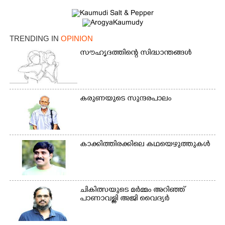
TRENDING IN
OPINION
സൗഹൃദത്തിന്റെ സിദ്ധാന്തങ്ങൾ
കരുണയുടെ സുന്ദരപാലം
കാക്കിത്തിരക്കിലെ കഥയെഴുത്തുകൾ
ചികിത്സയുടെ മർമ്മം അറിഞ്ഞ്
പാണാവള്ളി അജി വൈദ്യർ