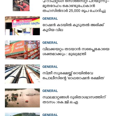
 റാഫ്റ്റിംഗ് സൊസൈറ്റി പറയുന്നു--
മൃതദേഹം കൊണ്ടുപോകാൻ
തഹസിൽദാർ 25,000 രൂപ ചോദിച്ചു
GENERAL
റേഷൻ കടയിൽ കൂടുതൽ അരിക്ക്
കൂടിയ വില
GENERAL
വിലക്കയറ്റം തടയാൻ സപ്ലൈകോയെ
ശക്തമാക്കും : മുഖ്യമന്ത്രി
GENERAL
സ്ത്രീ സുരക്ഷയ്ക്ക് റെയിൽവേ
പൊലീസിന്റെ 'ഓപ്പറേഷൻ രക്ഷിത'
GENERAL
സ്ഥലമാറ്റങ്ങൾ ദുരിതാശ്വാസത്തിന്
തടസം :കെ.ജി.ഒ.എ
×
Share this link
GENERAL