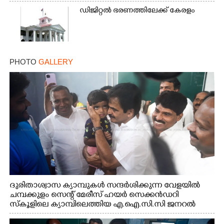
ഡിജിറ്റൽ ഭരണത്തിലേക്ക് കേരളം
PHOTO
GALLERY
ദുരിതാശ്വാസ ക്യാമ്പുകൾ സന്ദർശിക്കുന്ന വേളയിൽ
ചമ്പക്കുളം സെന്റ് മേരീസ് ഹയർ സെക്കൻഡറി
സ്കൂളിലെ ക്യാമ്പിലെത്തിയ എ.ഐ.സി.സി ജനറൽ
സെക്രട്ടറി കെ.സി വേണുഗോപാൽ എം.പി കുരുന്നിനെ
എടുത്ത് ലാളിച്ചപ്പോൾ. സഹകരണ-എക്സൈസ്