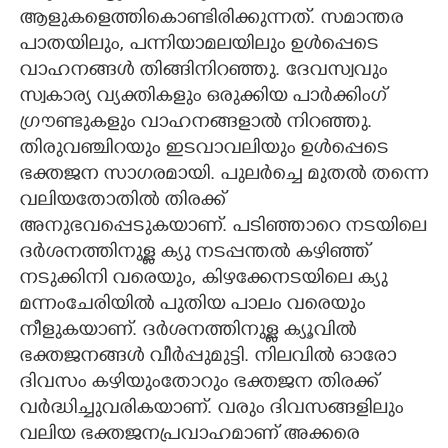
ആളുകളെത്തികൊണ്ടിരിക്കുന്നത്. സമാന്തര
പാതയിലും, പന്നിയാമലയിലും ഉൾപ്പെടെ
വാഹനങ്ങൾ തിങ്ങിനിറഞ്ഞു. ദേവസ്വവും
സ്വകാര്യ വ്യക്തികളും ഒരുക്കിയ പാർക്കിംഗ്
ഗ്രൗണ്ടുകളും വാഹനങ്ങളാൽ നിറഞ്ഞു.
തിരുവഞ്ചിറയും ഇടവാവലിയും ഉൾപ്പെടെ
ഭക്തജന സാഗരമായി. പുലർച്ചെ മുതൽ തന്നെ
വലിയതോതിൽ തിരക്ക്
അനുഭവപ്പെടുകയാണ്. പടിഞ്ഞാറെ നടയിലെ
ദർശനത്തിനുള്ള ക്യു നടപ്പന്തൽ കഴിഞ്ഞ്
നടുക്കിനി വരെയും, കിഴക്കേനടയിലെ ക്യു
മന്നംചേരിയിൽ പുതിയ പാലം വരെയും
നീളുകയാണ്. ദർശനത്തിനുള്ള ക്യൂവിൽ
ഭക്തജനങ്ങൾ വീർപ്പുമുട്ടി. നിലവിൽ ഓരോ
ദിവസം കഴിയുംതോറും ഭക്തജന തിരക്ക്
വർദ്ധിച്ചുവരികയാണ്. വരും ദിവസങ്ങളിലും
വലിയ ഭക്തജനപ്രവാഹമാണ് അക്കരെ