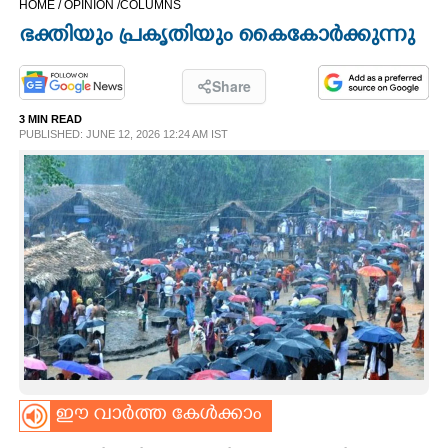
HOME /
OPINION /
COLUMNS
CINEMA
ഭക്തിയും പ്രകൃതിയും കൈകോർക്കുന്നു
OPINION
Share
3 MIN READ
PHOTOS
PUBLISHED: JUNE 12, 2026 12:24 AM IST
LIFESTYLE
SPIRITUAL
INFO+
ART
ഈ വാർത്ത കേൾക്കാം
ASTRO