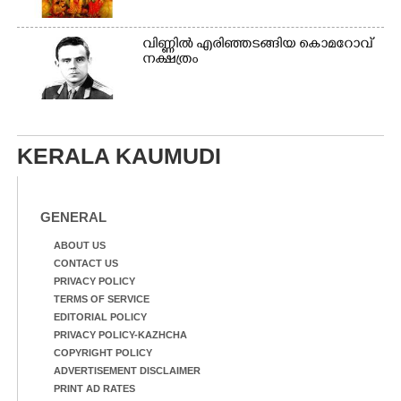
വി​ണ്ണി​ൽ​ ​എ​രി​ഞ്ഞ​ട​ങ്ങിയ കൊ​മ​റോ​വ് ​
ന​ക്ഷ​ത്രം
KERALA KAUMUDI
GENERAL
ABOUT US
CONTACT US
PRIVACY POLICY
TERMS OF SERVICE
EDITORIAL POLICY
PRIVACY POLICY-KAZHCHA
COPYRIGHT POLICY
ADVERTISEMENT DISCLAIMER
PRINT AD RATES