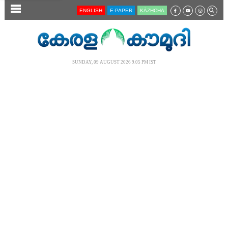
SECTIONS
ENGLISH
E-PAPER
KĀZHCHA
HOME
LATEST
SUNDAY, 09 AUGUST 2026 9.05 PM IST
AUDIO
NOTIFIED NEWS
POLL
KERALA
LOCAL
NEWS 360
CASE DIARY