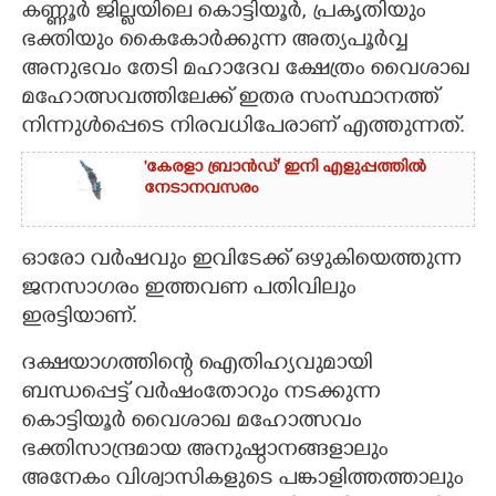
കണ്ണൂർ ജില്ലയിലെ കൊട്ടിയൂർ, പ്രകൃതിയും
ഭക്തിയും കൈകോർക്കുന്ന അത്യപൂർവ്വ
CARTOONS
അനുഭവം തേടി മഹാദേവ ക്ഷേത്രം വൈശാഖ
മഹോത്സവത്തിലേക്ക് ഇതര സംസ്ഥാനത്ത്
LITERATURE
നിന്നുൾപ്പെടെ നിരവധിപേരാണ് എത്തുന്നത്.
ZOOM
"കേരളാ ബ്രാൻഡ്" ഇനി എളുപ്പത്തിൽ
നേടാനവസരം
CONTACT US
ഓരോ വർഷവും ഇവിടേക്ക് ഒഴുകിയെത്തുന്ന
ജനസാഗരം ഇത്തവണ പതിവിലും
ഇരട്ടിയാണ്.
ദക്ഷയാഗത്തിന്റെ ഐതിഹ്യവുമായി
ബന്ധപ്പെട്ട് വർഷംതോറും നടക്കുന്ന
കൊട്ടിയൂർ വൈശാഖ മഹോത്സവം
ഭക്തിസാന്ദ്രമായ അനുഷ്ഠാനങ്ങളാലും
അനേകം വിശ്വാസികളുടെ പങ്കാളിത്തത്താലും