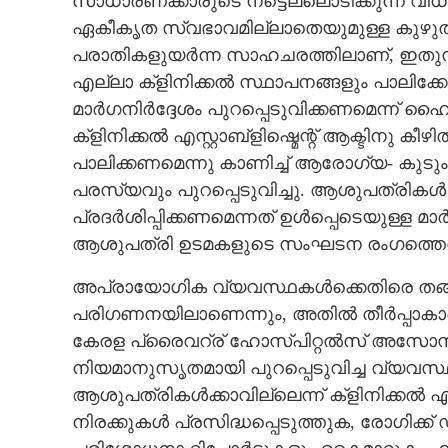
സാധാരണക്കാരുടെ നട്ടെല്ലൊടിക്കുന്ന വി
ഏകീകൃത സ്വഭാവമില്ലാതെയുമുള്ള കുഴുത്തറ
പരാതികളുയർന്ന സാഹചരത്തിലാണ്,​ ഇതുസ
എല്ലാ ക്ളിനിക്കൽ സ്ഥാപനങ്ങളും പാലിക്കേ
മാർഗനിർദ്ദേശം പുറപ്പെടുവിക്കണമെന്ന് ഹൈക
ക്ളിനിക്കൽ എസ്റ്റാബ്ളിഷ്മെന്റ് ആക്ടിനു കീ
പാലിക്കണമെന്നു കാണിച്ച് ആരോഗ്യ- കുടും
പരസ്യവും പുറപ്പെടുവിച്ചു. ആശുപത്രികൾ 
പ്രദർശിപ്പിക്കണമെന്നത് ഉൾപ്പെടെയുള്ള 
ആശുപത്രി ഉടമകളുടെ സംഘടന രംഗത്തെത്
അപ്രായോഗിക വ്യവസ്ഥകൾക്കെതിരെ തങ്
പരിഗണനയിലാണെന്നും,​ അതിൽ തീർപ്പാകാതെ
കേരള പ്രൈവറ്ര് ഹോസ്പിറ്റൽസ് അസോസി
നിയമാനുസൃതമായി പുറപ്പെടുവിച്ച വ്യവസ്
ആശുപത്രികൾക്കാവില്ലെന്ന് ക്ളിനിക്കൽ എസ്
നിരക്കുകൾ പ്രസിദ്ധപ്പെടുത്തുക,​ രോഗിക്