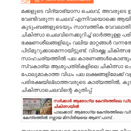
CARTOONS
മക്കളുടെ വിദ്യാഭ്യാസ ചെലവ്,​ അവരുടെ 
വേണ്ടിവരുന്ന ചെലവ് എന്നിവയൊക്കെ ആയിര
കുടുംബങ്ങളുടെയും സാമ്പത്തിക വേവലാതി. ഇ
LITERATURE
ചികിത്സാ ചെലവിനെക്കുറിച്ച് ഓർത്തുള്ള പര
ഭക്ഷണശീലങ്ങളിലും വലിയ മാറ്റങ്ങൾ വന
ZOOM
പിടിമുറുക്കാമെന്നായിട്ടുണ്ട്. വിദഗ്ദ്ധ ചിക
സാഹചര്യത്തിൽ പല കാരണങ്ങൾകൊണ്ടും 
CONTACT US
സ്വകാര്യ ആശുപത്രികളിലെ ചികിത്സാ ചെലവാക
പോലുമാകാത്ത വിധം പല ലക്ഷങ്ങളിലേക്ക് 
പരിരക്ഷയില്ലാത്തവരുടെ കാര്യത്തിൽ,​ കുടു
ചികിത്സാചെലവിന്റെ കുതിപ്പ്.
സർക്കാർ ആരോഗ്യ കേന്ദ്രത്തിലെ ഡ്യൂ
ചികിത്സയിൽ
പാലക്കാട്: ആരോഗ്യ കേന്ദ്രത്തിലെ ഡ്യൂട
കേന്ദ്രത്തിൽ നഴ്സായ മിസിരിയയെ ആണ് പാമ്പ്...