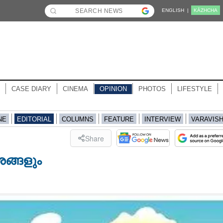
ENGLISH |
KĀZHCHA
CASE DIARY
CINEMA
OPINION
PHOTOS
LIFESTYLE
NE
EDITORIAL
COLUMNS
FEATURE
INTERVIEW
VARAVIS
Share
ശങ്ങളും