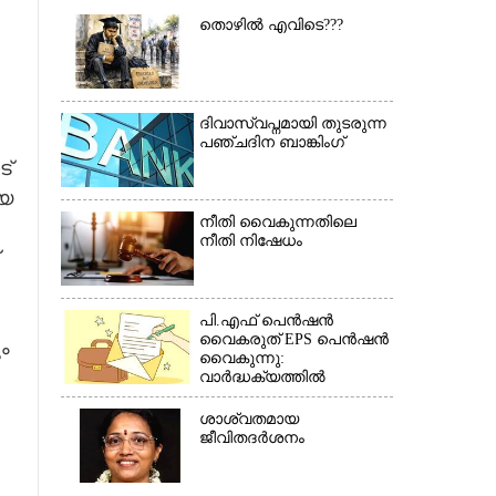
×
തൊഴിൽ എവിടെ???
ദിവാസ്വപ്നമായി തുടരുന്ന
പഞ്ചദിന ബാങ്കിംഗ്
ട്
്യ
നീതി വൈകുന്നതിലെ
നീതി നിഷേധം
പി.എഫ് പെൻഷൻ
വൈകരുത് EPS പെൻഷൻ
ം
വൈകുന്നു:
വാർദ്ധക്യത്തിൽ
പെൻഷൻകാർ
ബുദ്ധിമുട്ടിൽ*(കത്ത്)
ശാശ്വതമായ
ജീവിതദർശനം