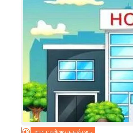
CINEMA
OPINION
PHOTOS
LIFESTYLE
SPIRITUAL
INFO+
ART
ASTRO
ഈ വാർത്ത കേൾക്കാം