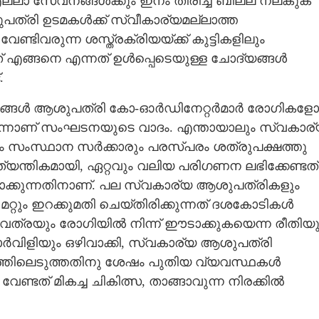
്ലാ സേവനങ്ങൾക്കും ഇനം തിരിച്ച് ബില്ല് നല്കുക
ത്രി ഉടമകൾക്ക് സ്വീകാര്യമല്ലാത്ത
Share this link
ടിവരുന്ന ശസ്ത്രക്രിയയ്ക്ക് കുട്ടികളിലും
നത് എങ്ങനെ എന്നത് ഉൾപ്പെടെയുള്ള ചോദ്യങ്ങൾ
.
്യങ്ങൾ ആശുപത്രി കോ-ഓർ‌‌ഡിനേറ്റർമാർ രോഗികളോ
െന്നാണ് സംഘടനയുടെ വാദം. എന്തായാലും സ്വകാര
Copy Link
ം സംസ്ഥാന സർക്കാരും പരസ്പരം ശത്രുപക്ഷത്തു
ചികിത്സാ നിരക്കും മാർഗനിർദ്ദേശങ്ങളും
ആത്യന്തികമായി,​ ഏറ്റവും വലിയ പരിഗണന ലഭിക്കേണ്ടത്
യമാക്കുന്നതിനാണ്. പല സ്വകാര്യ ആശുപത്രികളും
റും ഇറക്കുമതി ചെയ്തിരിക്കുന്നത് ദശകോടികൾ
ചെലവത്രയും രോഗിയിൽ നിന്ന് ഈടാക്കുകയെന്ന രീതിയു
ോർവിളിയും ഒഴിവാക്കി,​ സ്വകാര്യ ആശുപത്രി
ത്തിലെടുത്തതിനു ശേഷം പുതിയ വ്യവസ്ഥകൾ
േണ്ടത് മികച്ച ചികിത്സ,​ താങ്ങാവുന്ന നിരക്കിൽ