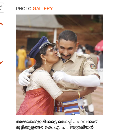
PHOTO
GALLERY
അമ്മയ്ക്ക് ഇരിക്കട്ടെ തൊപ്പി ...പാലക്കാട്
മുട്ടിക്കുളങ്ങര കെ. എ. പി . ബറ്റാലിയൻ