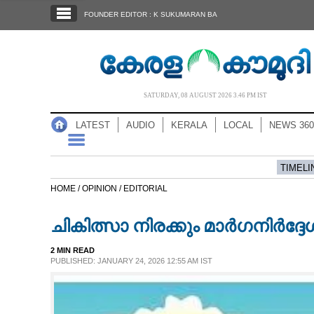
SECTIONS
FOUNDER EDITOR : K SUKUMARAN BA
HOME
LATEST
AUDIO
SATURDAY, 08 AUGUST 2026 3.46 PM IST
NOTIFIED NEWS
LATEST
AUDIO
KERALA
LOCAL
NEWS 360
POLL
KERALA
TIMELI
HOME /
OPINION /
EDITORIAL
LOCAL
ചികിത്സാ നിരക്കും മാർഗനിർദ്ദേ
NEWS 360
2 MIN READ
PUBLISHED: JANUARY 24, 2026 12:55 AM IST
CASE DIARY