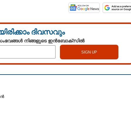
യിരിക്കാം ദിവസവും
 സംഭവങ്ങൾ നിങ്ങളുടെ ഇൻബോക്സിൽ
കാൻ