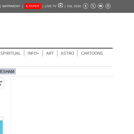
|
MATRIMONY |
E-PAPER
|
LIVE TV
|
CAL 2026
SPIRITUAL
INFO+
ART
ASTRO
CARTOONS
HESHAM