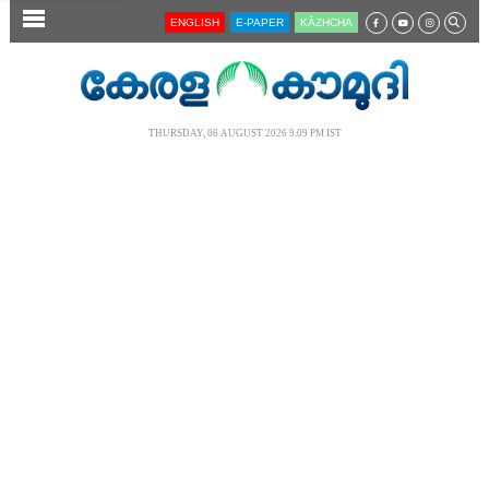
SECTIONS
ENGLISH
E-PAPER
KĀZHCHA
HOME
LATEST
THURSDAY, 06 AUGUST 2026 9.09 PM IST
AUDIO
NOTIFIED NEWS
POLL
KERALA
LOCAL
NEWS 360
CASE DIARY