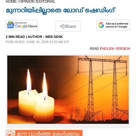
HOME /
OPINION /
EDITORIAL
CINEMA
മുന്നറിയിപ്പില്ലാതെ ലോഡ് ഷെഡിംഗ്
OPINION
Share
2 MIN READ
| AUTHOR :
WEB DESK
PHOTOS
PUBLISHED: JUNE 30, 2026 01:03 AM IST
READ
ENGLISH VERSION
LIFESTYLE
SPIRITUAL
INFO+
ART
ASTRO
ഈ വാർത്ത കേൾക്കാം