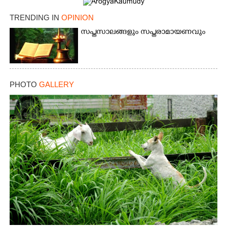
TRENDING IN
OPINION
സപ്തസാലങ്ങളും സപ്തരാമായണവും
PHOTO
GALLERY