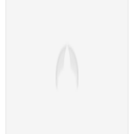
×
Share this link
Copy Link