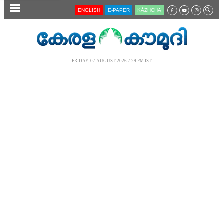
SECTIONS
ENGLISH
E-PAPER
KĀZHCHA
HOME
LATEST
FRIDAY, 07 AUGUST 2026 7.29 PM IST
AUDIO
NOTIFIED NEWS
POLL
KERALA
LOCAL
NEWS 360
CASE DIARY