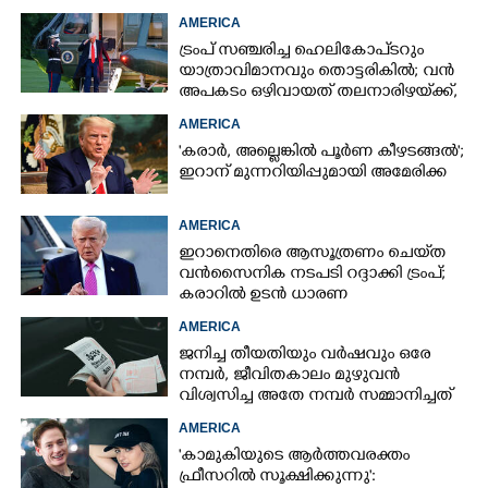
AMERICA
ട്രംപ് സഞ്ചരിച്ച ഹെലികോപ്‌ടറും
യാത്രാവിമാനവും തൊട്ടരികിൽ; വൻ
അപകടം ഒഴിവായത് തലനാരിഴയ്‌ക്ക്,
അന്വേഷണം
AMERICA
'കരാർ, അല്ലെങ്കിൽ പൂർണ കീഴടങ്ങൽ';
ഇറാന് മുന്നറിയിപ്പുമായി അമേരിക്ക
AMERICA
ഇറാനെതിരെ ആസൂത്രണം ചെയ്‌ത
വൻസൈനിക നടപടി റദ്ദാക്കി ട്രംപ്;
കരാറിൽ ഉടൻ ധാരണ
AMERICA
ജനിച്ച തീയതിയും വർഷവും ഒരേ
നമ്പർ, ജീവിതകാലം മുഴുവൻ
വിശ്വസിച്ച അതേ നമ്പർ സമ്മാനിച്ചത്
കോടികളുടെ ഭാഗ്യം
AMERICA
'കാമുകിയുടെ ആർത്തവരക്തം
ഫ്രീസറിൽ സൂക്ഷിക്കുന്നു':