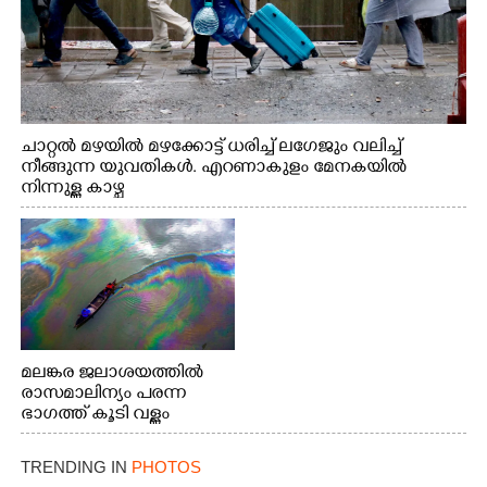
ചാറ്റൽ മഴയിൽ മഴക്കോട്ട് ധരിച്ച് ലഗേജും വലിച്ച്
നീങ്ങുന്ന യുവതികൾ. എറണാകുളം മേനകയിൽ
നിന്നുള്ള കാഴ്ച
മലങ്കര ജലാശയത്തിൽ
രാസമാലിന്യം പരന്ന
ഭാഗത്ത് കൂടി വള്ളം
തുഴഞ്ഞു പോകുന്ന
പ്രദേശവാസികൾ
TRENDING IN
PHOTOS