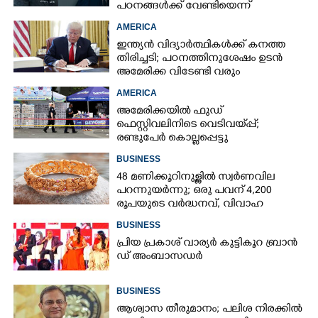
പഠനങ്ങൾക്ക് വേണ്ടിയെന്ന്
വിശദീകരണം,​ ചർച്ചയായി ബ്രയാൻ
AMERICA
ജോൺസന്റെ പോസ്റ്റ്
ഇന്ത്യൻ വിദ്യാർത്ഥികൾക്ക് കനത്ത
തിരിച്ചടി; പഠനത്തിനുശേഷം ഉടൻ
അമേരിക്ക വിടേണ്ടി വരും
AMERICA
അമേരിക്കയിൽ ഫുഡ്
ഫെസ്റ്റിവലിനിടെ വെടിവയ്‌പ്പ്;
രണ്ടുപേർ കൊല്ലപ്പെട്ടു
BUSINESS
48 മണിക്കൂറിനുള്ളിൽ സ്വർണവില
പറന്നുയർന്നു; ഒരു പവന് 4,200
രൂപയുടെ വർദ്ധനവ്, വിവാഹ
സീസണിൽ കനത്ത തിരിച്ചടി
BUSINESS
പ്രി​യ​ ​പ്ര​കാ​ശ് ​വാ​ര്യർ കു​ട്ടി​കൂ​റ​ ​ ബ്രാ​ൻ​
ഡ് ​അം​ബാ​സ​ഡ​ർ
BUSINESS
ആശ്വാസ തീരുമാനം; പലിശ നിരക്കിൽ