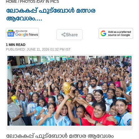
HOME /
PHOTOS /
DAY IN PICS
CINEMA
ലോകകപ്പ് ഫുട്ബോൾ മത്സര
ആവേശം....
OPINION
Share
PHOTOS
1 MIN READ
PUBLISHED: JUNE 11, 2026 01:32 PM IST
LIFESTYLE
SPIRITUAL
INFO+
ART
ASTRO
ലോകകപ്പ് ഫുട്ബോൾ മത്സര ആവേശം