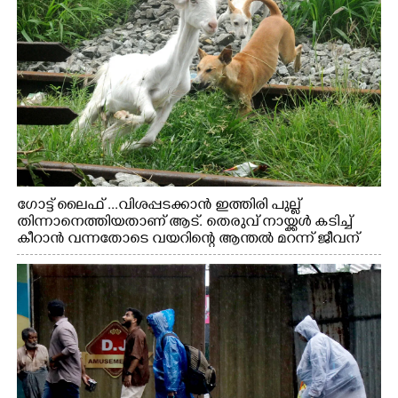
ഗോട്ട് ലൈഫ് ...വിശപ്പടക്കാൻ ഇത്തിരി പുല്ല്
തിന്നാനെത്തിയതാണ് ആട്. തെരുവ് നായ്ക്കൾ കടിച്ച്
കീറാൻ വന്നതോടെ വയറിന്റെ ആന്തൽ മറന്ന് ജീവന്
വേണ്ടിയായി ഓട്ടം. എറണാകുളം വാത്തുരുത്തിയിൽ
നിന്നുള്ള കാഴ്ച