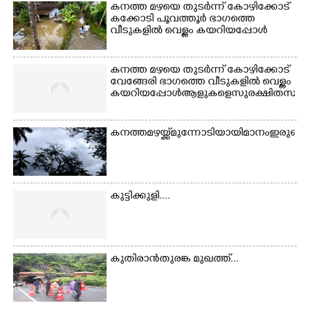
കനത്ത മഴയെ തുടർന്ന് കോഴിക്കോട്
കക്കോടി പൂവത്തൂർ ഭാഗത്തെ
വീടുകളിൽ വെള്ളം കയറിയപ്പോൾ
കനത്ത മഴയെ തുടർന്ന് കോഴിക്കോട്
വേങ്ങേരി ഭാഗത്തെ വീടുകളിൽ വെള്ളം
കയറിയപ്പോൾ ആളുകളെ സുരക്ഷിത സ്ഥാനത്
കനത്ത മഴയ്ക്ക് മുന്നോടിയായി മാനം ഇരുണ
കുട്ടിക്കുളി....
കുതിരാൻതുരങ്ക മുഖത്ത്...