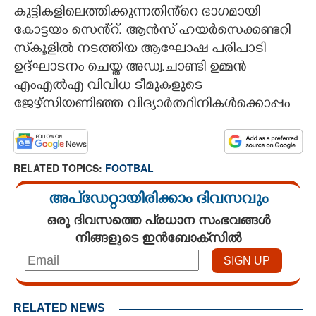
കുട്ടികളിലെത്തിക്കുന്നതിൻ്റെ ഭാഗമായി
CARTOONS
കോട്ടയം സെൻ്റ്. ആൻസ് ഹയർസെക്കണ്ടറി
സ്‌കൂളിൽ നടത്തിയ ആഘോഷ പരിപാടി
LITERATURE
ഉദ്ഘാടനം ചെയ്ത അഡ്വ.ചാണ്ടി ഉമ്മൻ
എംഎൽഎ വിവിധ ടീമുകളുടെ
ജേഴ്സിയണിഞ്ഞ വിദ്യാർത്ഥിനികൾക്കൊപ്പം
ZOOM
CONTACT US
RELATED TOPICS:
FOOTBAL
അപ്ഡേറ്റായിരിക്കാം ദിവസവും
ഒരു ദിവസത്തെ പ്രധാന സംഭവങ്ങൾ
നിങ്ങളുടെ ഇൻബോക്സിൽ
RELATED NEWS