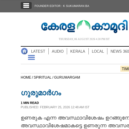
SECTIONS
FOUNDER EDITOR : K SUKUMARAN BA
HOME
LATEST
AUDIO
THURSDAY, 06 AUGUST 2026 4.30 PM IST
NOTIFIED NEWS
LATEST
AUDIO
KERALA
LOCAL
NEWS 360
POLL
KERALA
TIM
HOME /
SPIRITUAL /
GURUMARGAM
LOCAL
ഗുരുമാർഗം
NEWS 360
1 MIN READ
PUBLISHED: FEBRUARY 25, 2026 12:48 AM IST
ഉണരുക എന്ന അവസ്ഥാവിശേഷം ഉറങ്ങുമ്പോൾ 
CASE DIARY
അവസ്ഥാവിശേഷമാകട്ടെ ഉണരുന്ന അവസരത്തി