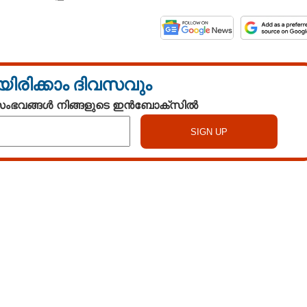
യിരിക്കാം ദിവസവും
 സംഭവങ്ങൾ നിങ്ങളുടെ ഇൻബോക്സിൽ