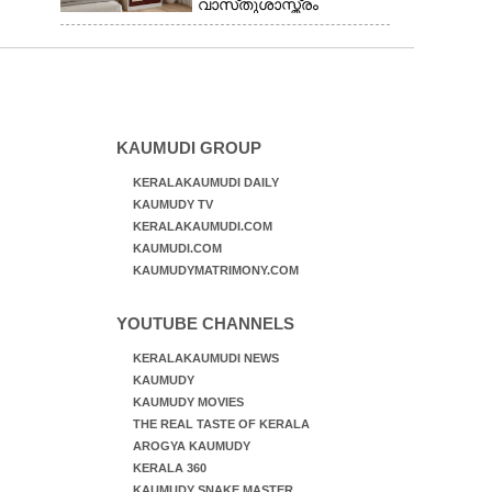
വാസ്‌തുശാസ്ത്രം
പറയുന്നത് അനുസരിക്കാം
KAUMUDI GROUP
KERALAKAUMUDI DAILY
KAUMUDY TV
KERALAKAUMUDI.COM
KAUMUDI.COM
KAUMUDYMATRIMONY.COM
YOUTUBE CHANNELS
KERALAKAUMUDI NEWS
KAUMUDY
KAUMUDY MOVIES
THE REAL TASTE OF KERALA
AROGYA KAUMUDY
KERALA 360
KAUMUDY SNAKE MASTER