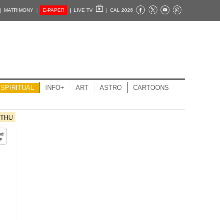
|
MATRIMONY |
E-PAPER
|
LIVE TV
|
CAL 2026
SPIRITUAL
INFO+
ART
ASTRO
CARTOONS
THU