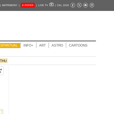
|
MATRIMONY |
E-PAPER
|
LIVE TV
|
CAL 2026
SPIRITUAL
INFO+
ART
ASTRO
CARTOONS
THU