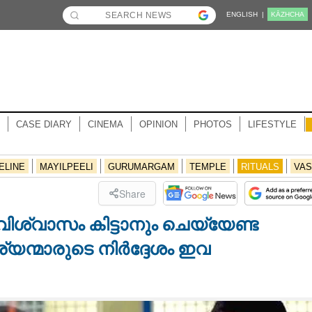
ENGLISH |
KĀZHCHA
CASE DIARY
CINEMA
OPINION
PHOTOS
LIFESTYLE
ELINE
MAYILPEELI
GURUMARGAM
TEMPLE
RITUALS
VAS
Share
ശ്വാസം കിട്ടാനും ചെയ്യേണ്ട
യന്മാരുടെ നിർദ്ദേശം ഇവ