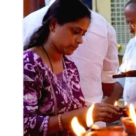
CINEMA
OPINION
PHOTOS
LIFESTYLE
SPIRITUAL
INFO+
ART
ASTRO