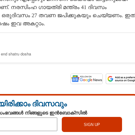
ണ്. നരസിംഹ ഗായത്രി മന്ത്രം 41 ദിവസം
. ഒരുദിവസം 27 തവണ ജപിക്കുകയും ചെയ്യണം. ഇത
ോഷം ഇവ അകറ്റാം.
o end shatru dosha
യിരിക്കാം ദിവസവും
 സംഭവങ്ങൾ നിങ്ങളുടെ ഇൻബോക്സിൽ