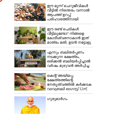
ഈ മൂന്ന് ചെറുജീവികൾ
വീട്ടിൽ നിരന്തരം വന്നാൽ
ആപത്ത് ഉറപ്പ്,​
പരിഹാരത്തിനായി
ചെയ്യേണ്ടത്
ഈ രണ്ട് ചെടികൾ
×
വീട്ടിലുണ്ടോ?​ നിങ്ങളെ
കോടീശ്വരനാകാൻ ഇത്
മാത്രം മതി,​ ഉടൻ നട്ടോളൂ
എന്നും ബലിതർപ്പണം
നടക്കുന്ന ക്ഷേത്രം,​
ഒരിക്കൽ ബലിയർപ്പിച്ചാൽ
വർഷം മുഴുവൻ അർപ്പിച്ച
പുണ്യം
കെന്റ് അയ്യപ്പ
ക്ഷേത്രത്തിന്റെ
നേതൃത്വത്തിൽ കർക്കടക
വാവുബലി ഓഗസ്റ്റ് 12ന്;
ഒരുക്കങ്ങൾ പൂർത്തിയായി
ഗുരുമാർഗം