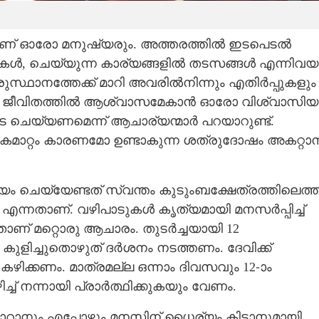
ണ് ഓരോ മനുഷ്യരും. അത്തരത്തിൽ ഇടപെടൽ
കൾ, ചെയ്യുന്ന കാര്യങ്ങളിൽ തടസങ്ങൾ എന്നിവയ
ുസ്ഥാനത്തേക്ക് മാറി അവരിൽനിന്നും എതിർപ്പുകളും
അകറ്റി ജീവിതത്തിൽ ആശ്വാസമേകാൻ ഓരോ വിശ്വാസിയ
ചെയ്യണമെന്ന് ആചാര്യന്മാർ പറയാറുണ്ട്.
റ്റം കാരണമോ ഉണ്ടാകുന്ന ശത്രുദോഷം അകറ്റാ
യം ചെയ്യേണ്ടത് സ്വന്തം കുടുംബക്ഷേത്രത്തിലെത്ത
എന്നതാണ്. വഴിപാടുകൾ കൃത്യമായി മനസർപ്പിച്ച്
നതാണ് മറ്റൊരു ആചാരം. തുടർച്ചയായി 12
 കുളിച്ചുതൊഴുത് ദർശനം നടത്തണം. ദേവിക്ക്
ിക്കണം. മാത്രമല്ല ഒന്നാം ദിവസവും 12-ാം
്ച് നന്നായി പ്രാർത്ഥിക്കുകയും വേണം.
ാനും എപ്പോഴും മനസിന് ധൈര്യം കിട്ടാനുമായി