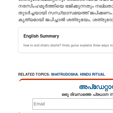
നരസിംഹമൂർത്തിയെ ഭജിക്കുന്നതും നല്ലതാ
തുടർച്ചയായി സന്ധ്യാസമയത്ത് ജപിക്കണം
കൃത്യമായി ജപിച്ചാൽ ശത്രുഭയം, ശത്രുദ
English Summary
how to end shatru dosha? hindu gurus explains three ways t
RELATED TOPICS:
SHATRUDOSHA
,
HINDU RITUAL
അപ്ഡേറ്റാ
ഒരു ദിവസത്തെ പ്രധാന