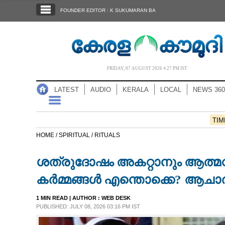
SECTIONS
FOUNDER EDITOR : K SUKUMARAN BA
HOME
LATEST
AUDIO
FRIDAY, 07 AUGUST 2026 4.27 PM IST
NOTIFIED NEWS
LATEST
AUDIO
KERALA
LOCAL
NEWS 360
POLL
KERALA
TIM
HOME /
SPIRITUAL /
RITUALS
LOCAL
ശത്രുദോഷം അകറ്റാനും ആത്മവി
NEWS 360
കർമ്മങ്ങൾ എന്തൊക്കെ? ആചാര്
1 MIN READ
| AUTHOR :
WEB DESK
CASE DIARY
PUBLISHED: JULY 08, 2026 03:16 PM IST