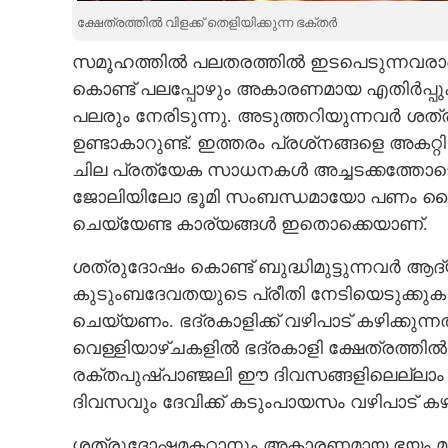
ക്ഷേത്രത്തിൽ വിളക്ക് തെളിയിക്കുന്ന ഭക്തർ
CARTOONS
സമൂഹത്തിൽ പലതരത്തിൽ ഇടപെടുന്നവരാ
കൊണ്ട് പലപ്പോഴും അകാരണമായ എതിർപ്പു
LITERATURE
പലരും നേരിടുന്നു. അടുത്തറിയുന്നവർ ശത്ര
ഉണ്ടാകാറുണ്ട്. ഇത്തരം പ്രശ്‌നങ്ങളെ 
ZOOM
ചില പ്രത്യേക സാധനകൾ അച്ചടക്കത്തോടെ 
ജോലിയിലോ ഭൂമി സംബന്ധമായോ പണം കൈമാ
CONTACT US
ചെയ്യേണ്ട കാര്യങ്ങൾ ഇതൊക്കെയാണ്.
ശത്രുദോഷം കൊണ്ട് ബുദ്ധിമുട്ടുന്നവർ ആദ്
കുടുംബദേവതയുടെ പ്രീതി നേടിയെടുക്കുക 
ചെയ്യണം. ഭദ്രകാളിക്ക് വഴിപാട് കഴിക്കുന്
വെള്ളിയാഴ്ചകളിൽ ഭദ്രകാളി ക്ഷേത്രത്തിൽ
രക്തപുഷ്പാഞ്ജലി ഈ ദിവസങ്ങളിലെല്ലാം കഴ
ദിവസവും ദേവിക്ക് കടുംപായസം വഴിപാട് കഴിച
ശത്രുദോഷമകറ്റാനും അകാരണമായ ഭയം മാറ