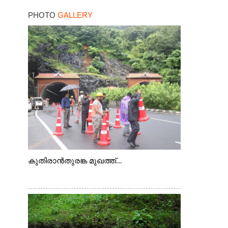
PHOTO
GALLERY
കുതിരാൻതുരങ്ക മുഖത്ത്...