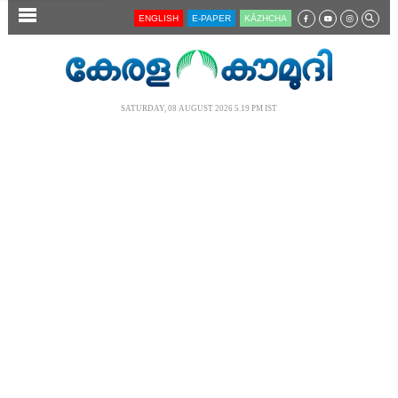
SECTIONS
ENGLISH
E-PAPER
KĀZHCHA
HOME
LATEST
SATURDAY, 08 AUGUST 2026 5.19 PM IST
AUDIO
NOTIFIED NEWS
POLL
KERALA
LOCAL
NEWS 360
CASE DIARY