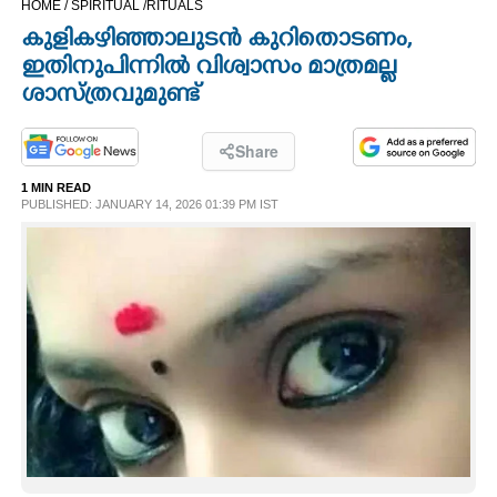
HOME /
SPIRITUAL /
RITUALS
CINEMA
കുളികഴിഞ്ഞാലുടൻ കുറിതൊടണം,
ഇതിനുപിന്നിൽ വിശ്വാസം മാത്രമല്ല
OPINION
ശാസ്ത്രവുമുണ്ട്
PHOTOS
Share
1 MIN READ
PUBLISHED: JANUARY 14, 2026 01:39 PM IST
LIFESTYLE
SPIRITUAL
INFO+
ART
ASTRO