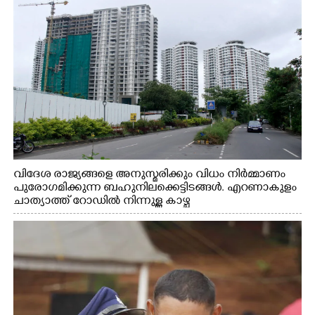
വിദേശ രാജ്യങ്ങളെ അനുസ്മരിക്കും വിധം നിർമ്മാണം
പുരോഗമിക്കുന്ന ബഹുനിലക്കെട്ടിടങ്ങൾ. എറണാകുളം
ചാത്യാത്ത് റോഡിൽ നിന്നുള്ള കാഴ്ച