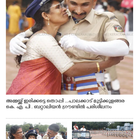
അമ്മയ്ക്ക് ഇരിക്കട്ടെ തൊപ്പി ...പാലക്കാട് മുട്ടിക്കുളങ്ങര
കെ. എ. പി . ബറ്റാലിയൻ ഗ്രൗണ്ടിൽ പരിശീലനം