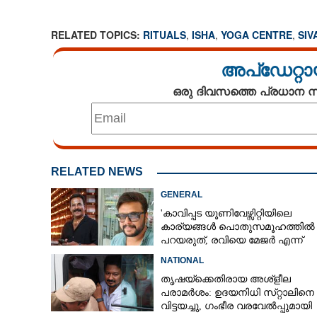
RELATED TOPICS:
RITUALS
,
ISHA
,
YOGA CENTRE
,
SIV
അപ്ഡേറ്റാ
ഒരു ദിവസത്തെ പ്രധാന
RELATED NEWS
GENERAL
ഇഷ യോഗ സെന്റ
നീളുന്ന ശിവര
'കാവിപ്പട യൂണിവേഴ്സിറ്റിയിലെ
കാര്യങ്ങൾ പൊതുസമൂഹത്തിൽ വ
കേരളത്തിൽ പഞ്
പറയരുത്, രവിയെ മേജർ എന്ന്
പ്രസാദമായി സ്
വിളിക്കാൻ ബുദ്ധിമുട്ടുണ്ട്'
NATIONAL
തൃഷയ്‌ക്കെതിരായ അശ്‌ളീല
പരാമർശം: ഉദയനിധി സ്‌റ്റാലിനെ
വിട്ടയച്ചു, ഗംഭീര വരവേൽപ്പുമായി