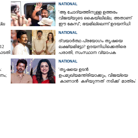
എംകെ സ്റ്റാലിൻ
NATIONAL
'ആ ചോദ്യത്തിനുള്ള ഉത്തരം
വിജയ്‌യുടെ കൈയിലില്ല, അതാണ്
ല്ല
ഈ കേസ്'; ഭയമില്ലെന്ന് ഉദയനിധി
സ്റ്റാലിൻ
NATIONAL
ദ്വയാർത്ഥ പ്രയോഗം തൃഷയെ
12
ലക്ഷ്യമിട്ടോ? ഉദയനിധിക്കെതിരെ
കോടതി
പരാതി, സംസ്ഥാന വ്യാപക
പ്രതിഷേധത്തിന് ടിവികെ
NATIONAL
:
'തൃഷയെ ഉടൻ
നം;
ഉപമുഖ്യമന്ത്രിയാക്കും,​ വിജയ്‌യെ
കാണാൻ കഴിയുന്നത് നടിക്ക് മാത്രം'