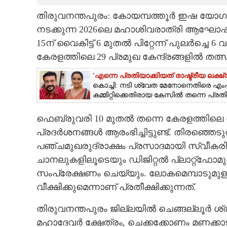
തിരുവനന്തപുരം: കോയമ്പത്തൂർ ഇഷ യോഗ സെ
CARTOONS
നടക്കുന്ന 2026ലെ മഹാശിവരാത്രി ആഘോഷ
15ന് വൈകിട്ട് 6 മുതൽ പിറ്റേന്ന് പുലർച്ചെ 
LITERATURE
കേരളത്തിലെ 29 പ്രമുഖ കേന്ദ്രങ്ങളിൽ ത
ZOOM
'എന്നെ പ്രതിയാക്കിയത് രാഷ്ട്രീയ ലക
കൊച്ചി: നടി ശ്വേത മേനോനെതിരെ എം
കമ്മിറ്റിക്കെതിരായ കേസിൽ തന്നെ പ്രതിയ
CONTACT US
ഫെബ്രുവരി 10 മുതൽ തന്നെ കേരളത്തിലെ വ
പ്രദർശനങ്ങൾ ആരംഭിച്ചിട്ടുണ്ട്. തിരഞ്ഞെടു
പഞ്ചമുഖരുദ്രാക്ഷം പ്രസാദമായി സ്വീകരിക
ചാനലുകളിലൂടെയും ഡിജിറ്റൽ പ്ലാറ്റ്‌
സംപ്രേക്ഷണം ചെയ്യും. ലോകമെമ്പാടുമു
വീക്ഷിക്കുമെന്നാണ് പ്രതീക്ഷിക്കുന്നത്.
തിരുവനന്തപുരം ജില്ലയിൽ ചെങ്ങല്ലൂർ ശ്
മഹാദേവർ ക്ഷേത്രം, ചെക്കക്കോണം മണക്കാട