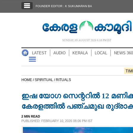
SECTIONS
FOUNDER EDITOR : K SUKUMARAN BA
HOME
LATEST
AUDIO
SUNDAY, 09 AUGUST 2026 6.18 PM IST
NOTIFIED NEWS
LATEST
AUDIO
KERALA
LOCAL
NEWS 360
POLL
KERALA
TIM
HOME /
SPIRITUAL /
RITUALS
LOCAL
ഇഷ യോഗ സെന്ററിൽ 12 മണിക്
NEWS 360
കേരളത്തിൽ പഞ്ചമുഖ രുദ്രാക്
2 MIN READ
CASE DIARY
PUBLISHED: FEBRUARY 10, 2026 08:06 PM IST