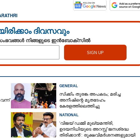
ARATHRI
യിരിക്കാം ദിവസവും
 സംഭവങ്ങൾ നിങ്ങളുടെ ഇൻബോക്സിൽ
Share this link
GENERAL
റിൽ 12 മണിക്കൂർ
Copy Link
ാത്രി ആഘോഷം,
സിക്കിം തുരങ്ക അപകടം; മരിച്ച
ന്ന്
അനീഷിന്റെ മൃതദേഹം
ചമുഖ രുദ്രാക്ഷം
കേരളത്തിലെത്തിച്ചു
വീകരിക്കാം
NATIONAL
'വിജയ് ഡമ്മി മുഖ്യമന്ത്രി,
ഉദയനിധിയുടെ അറസ്റ്റ് ജനശ്രദ്ധ
തിരിക്കാൻ': രൂക്ഷവിമർശനങ്ങളുമായി