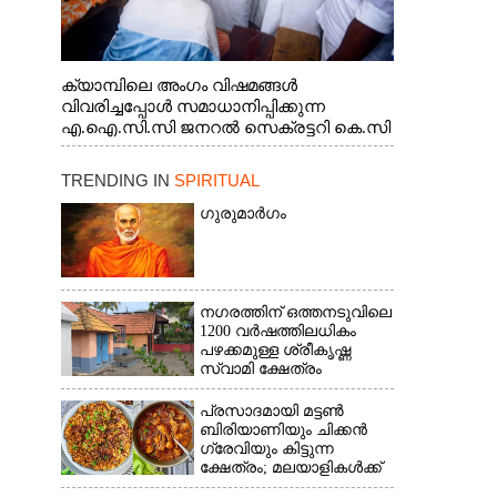
ക്യാമ്പിലെ അംഗം വിഷമങ്ങൾ
വിവരിച്ചപ്പോൾ സമാധാനിപ്പിക്കുന്ന
എ.ഐ.സി.സി ജനറൽ സെക്രട്ടറി കെ.സി
വേണുഗോപാൽ എം.പി. സഹകരണ-
എക്സൈസ് വകുപ്പ് മന്ത്രി എം. ലിജു,
TRENDING IN
SPIRITUAL
എന്നിവർ
ഗുരുമാർഗം
നഗരത്തിന് ഒത്തനടുവിലെ
1200 വർഷത്തിലധികം
പഴക്കമുള്ള ശ്രീകൃഷ്ണ
സ്വാമി ക്ഷേത്രം
പ്രസാദമായി മട്ടൺ
ബിരിയാണിയും ചിക്കൻ
ഗ്രേവിയും കിട്ടുന്ന
ക്ഷേത്രം; മലയാളികൾക്ക്
ഒറ്റദിവസം കൊണ്ട് ഇവിടെ