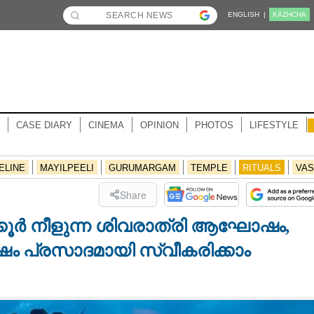
ENGLISH |
KĀZHCHA
CASE DIARY
CINEMA
OPINION
PHOTOS
LIFESTYLE
ELINE
MAYILPEELI
GURUMARGAM
TEMPLE
RITUALS
VAS
Share
കൂർ നീളുന്ന ശിവരാത്രി ആഘോഷം,
ഷം പ്രസാദമായി സ്വീകരിക്കാം