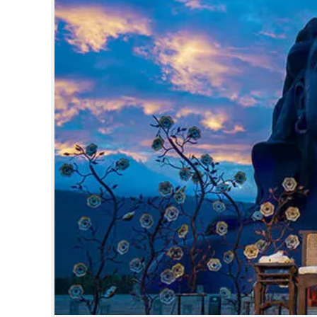
CINEMA
OPINION
PHOTOS
LIFESTYLE
SPIRITUAL
INFO+
ART
ASTRO