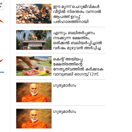
ഈ മൂന്ന് ചെറുജീവികൾ
വീട്ടിൽ നിരന്തരം വന്നാൽ
ആപത്ത് ഉറപ്പ്,​
പരിഹാരത്തിനായി
×
ചെയ്യേണ്ടത്
എന്നും ബലിതർപ്പണം
നടക്കുന്ന ക്ഷേത്രം,​
ഒരിക്കൽ ബലിയർപ്പിച്ചാൽ
വർഷം മുഴുവൻ അർപ്പിച്ച
പുണ്യം
കെന്റ് അയ്യപ്പ
ക്ഷേത്രത്തിന്റെ
നേതൃത്വത്തിൽ കർക്കടക
വാവുബലി ഓഗസ്റ്റ് 12ന്;
ഒരുക്കങ്ങൾ പൂർത്തിയായി
ഗുരുമാർഗം
ഗുരുമാർഗം