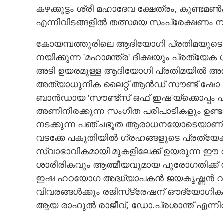
കഴക്കൂട്ടം ശ്രീ മഹാദേവ ക്ഷേത്രം, കുണ്
എന്നിവിടങ്ങളിൽ തത്സമയ സംപ്രേക്ഷണം നട
കോയമ്പത്തൂരിലെ ആദിയോഗി പ്രതിമയുടെ സാ
നയിക്കുന്ന 'മഹാമന്ത്ര' ദീക്ഷയും പ്രത്യ
അടി ഉയരമുള്ള ആദിയോഗി പ്രതിമയിൽ അരങ
അത്യാധുനിക ലൈറ്റ് ആൻഡ് സൗണ്ട് ഷോ നട
ബാൻഡായ 'സൗണ്ട്സ് ഒഫ് ഇഷ'യ്‌ക്കൊപ്പം പ
അണിനിരക്കുന്ന സംഗീത പരിപാടികളും ഉണ്ടാ
നടക്കുന്ന പഞ്ചഭൂത ആരാധനയോടെയാണ് ഔദ
വടക്കേ പകുതിയിൽ ഗ്രഹങ്ങളുടെ പ്രത്
സ്വാഭാവികമായി മുകളിലേക്ക് ഉയരുന്ന ഈ രാത
ശാരീരികവും ആത്മീയവുമായ പുരോഗതിക്ക് സഹ
ഇഷ ഹഠയോഗ അദ്ധ്യാപകൻ ജയകൃഷ്ണൻ വാർ
വിവരങ്ങൾക്കും രജിസ്‌ട്രേഷന് ഔദ്യോഗിക
ആയ രാഹുൽ രാജീവ്, ഡോ.പ്രശാന്ത് എന്നിവ