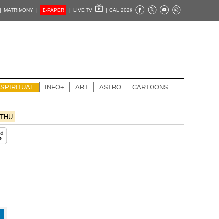
|
MATRIMONY |
E-PAPER
|
LIVE TV
|
CAL 2026
SPIRITUAL
INFO+
ART
ASTRO
CARTOONS
THU