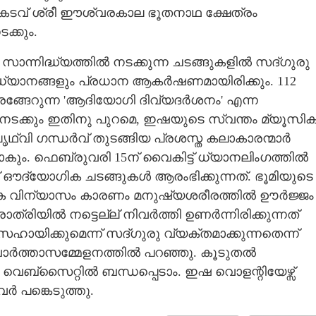
ടമൺകടവ് ശ്രീ ഈശ്വരകാല ഭൂതനാഥ ക്ഷേത്രം
ക്കും.
ന്നിദ്ധ്യത്തിൽ നടക്കുന്ന ചടങ്ങുകളിൽ സദ്ഗുരു
േക ധ്യാനങ്ങളും പ്രധാന ആകർഷണമായിരിക്കും. 112
്ങേറുന്ന 'ആദിയോഗി ദിവ്യദർശനം' എന്ന
ക്കും ഇതിനു പുറമെ, ഇഷയുടെ സ്വന്തം മ്യൂസിക
ൃഥ്വി ഗന്ധർവ് തുടങ്ങിയ പ്രശസ്ത കലാകാരന്മാർ
കും. ഫെബ്രുവരി 15ന് വൈകിട്ട് ധ്യാനലിംഗത്തിൽ
്യോഗിക ചടങ്ങുകൾ ആരംഭിക്കുന്നത്. ഭൂമിയുടെ
യേക വിന്യാസം കാരണം മനുഷ്യശരീരത്തിൽ ഊർജ്ജം
്രിയിൽ നട്ടെല്ല് നിവർത്തി ഉണർന്നിരിക്കുന്നത്
ായിക്കുമെന്ന് സദ്ഗുരു വ്യക്തമാക്കുന്നതെന്ന്
ത്താസമ്മേളനത്തിൽ പറഞ്ഞു. കൂടുതൽ
 വെബ്‌സൈറ്റിൽ ബന്ധപ്പെടാം. ഇഷ വൊളന്റിയേഴ്സ്
ർ പങ്കെടുത്തു.