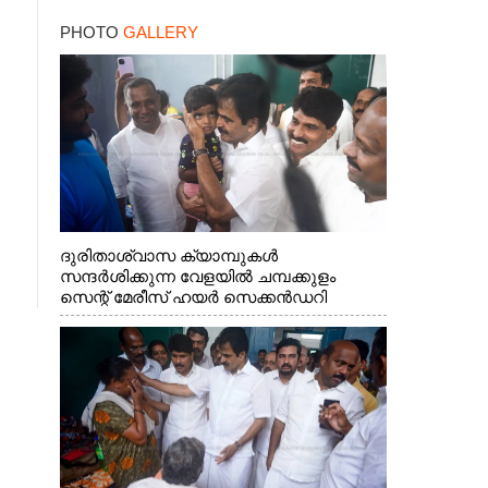
PHOTO
GALLERY
ദുരിതാശ്വാസ ക്യാമ്പുകൾ
സന്ദർശിക്കുന്ന വേളയിൽ ചമ്പക്കുളം
സെന്റ് മേരീസ് ഹയർ സെക്കൻഡറി
സ്കൂളിലെ ക്യാമ്പിലെത്തിയ എ.ഐ.സി.സി
ജനറൽ സെക്രട്ടറി കെ.സി
വേണുഗോപാൽ എം.പി കുരുന്നിനെ
എടുത്ത് ലാളിച്ചപ്പോൾ. സഹകരണ-
എക്സൈസ് വകുപ്പ് മന്ത്രി എം. ലിജു,
കൃഷിവകുപ്പ് മന്ത്രി ടി. സിദ്ദിഖ്, റെജി
ചെറിയാൻ എം. എൽ. എ എന്നിവർ സമീപം