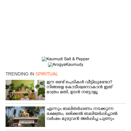
TRENDING IN
SPIRITUAL
ഈ രണ്ട് ചെടികൾ വീട്ടിലുണ്ടോ?​
നിങ്ങളെ കോടീശ്വരനാകാൻ ഇത്
മാത്രം മതി,​ ഉടൻ നട്ടോളൂ
എന്നും ബലിതർപ്പണം നടക്കുന്ന
ക്ഷേത്രം,​ ഒരിക്കൽ ബലിയർപ്പിച്ചാൽ
വർഷം മുഴുവൻ അർപ്പിച്ച പുണ്യം