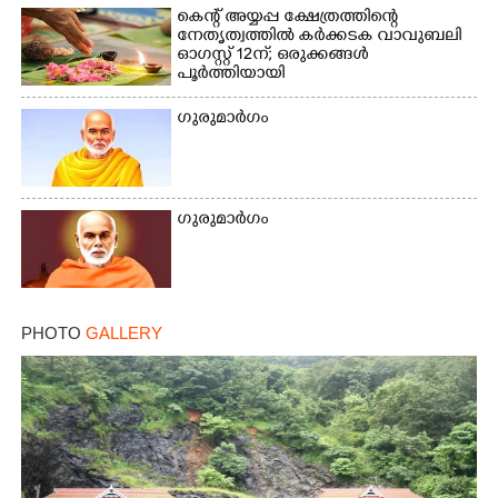
×
കെന്റ് അയ്യപ്പ ക്ഷേത്രത്തിന്റെ
Share this link
നേതൃത്വത്തിൽ കർക്കടക വാവുബലി
ഓഗസ്റ്റ് 12ന്; ഒരുക്കങ്ങൾ
പൂർത്തിയായി
ഗുരുമാർഗം
Copy Link
ഗുരുമാർഗം
PHOTO
GALLERY