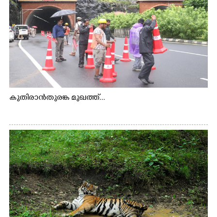
കുതിരാൻതുരങ്ക മുഖത്ത്...