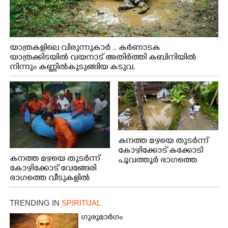
യാത്രകളിലെ വിരുന്നുകാർ .. കർണാടക
യാത്രക്കിടയിൽ വയനാട് അതിർത്തി കബിനിയിൽ
നിന്നും കണ്ണിൽകുടുങ്ങിയ കടുവ.
കനത്ത മഴയെ തുടർന്ന്
കോഴിക്കോട് കക്കോടി
കനത്ത മഴയെ തുടർന്ന്
പൂവത്തൂർ ഭാഗത്തെ
കോഴിക്കോട് വേങ്ങേരി
വീടുകളിൽ വെള്ളം
ഭാഗത്തെ വീടുകളിൽ
കയറിയപ്പോൾ
വെള്ളം
കയറിയപ്പോൾ ആളുകളെ
TRENDING IN
SPIRITUAL
സുരക്ഷിത സ്ഥാനത്തേക്ക്
മാറ്റുന്ന സുരക്ഷാസേനാം
ഗുരുമാർഗം
ഗങ്ങൾ