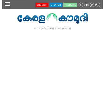
SECTIONS
ENGLISH
E-PAPER
KĀZHCHA
HOME
LATEST
FRIDAY, 07 AUGUST 2026 2.41 PM IST
AUDIO
NOTIFIED NEWS
POLL
KERALA
LOCAL
NEWS 360
CASE DIARY