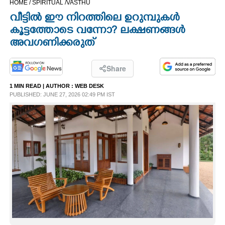
HOME /
SPIRITUAL /
VASTHU
CINEMA
വീട്ടിൽ ഈ നിറത്തിലെ ഉറുമ്പുകൾ
കൂട്ടത്തോടെ വന്നോ? ലക്ഷണങ്ങൾ
OPINION
അവഗണിക്കരുത്
PHOTOS
Share
1 MIN READ
| AUTHOR :
WEB DESK
PUBLISHED: JUNE 27, 2026 02:49 PM IST
LIFESTYLE
SPIRITUAL
INFO+
ART
ASTRO