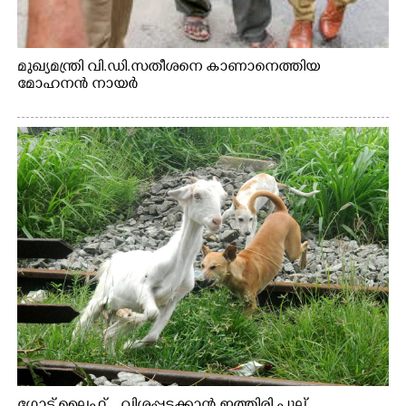
മുഖ്യമന്ത്രി വി.ഡി.സതീശനെ കാണാനെത്തിയ
മോഹനൻ നായർ
ഗോട്ട് ലൈഫ് ...വിശപ്പടക്കാൻ ഇത്തിരി പുല്ല്