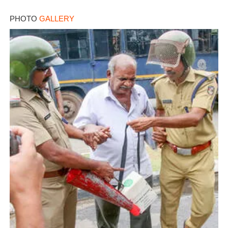
×
Share this link
PHOTO
GALLERY
Copy Link