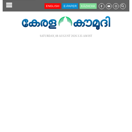
SECTIONS
ENGLISH
E-PAPER
KĀZHCHA
HOME
LATEST
SATURDAY, 08 AUGUST 2026 3.35 AM IST
AUDIO
NOTIFIED NEWS
POLL
KERALA
LOCAL
NEWS 360
CASE DIARY