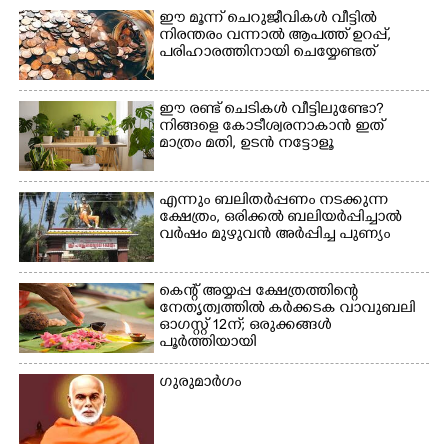
ഈ മൂന്ന് ചെറുജീവികൾ വീട്ടിൽ
നിരന്തരം വന്നാൽ ആപത്ത് ഉറപ്പ്,​
പരിഹാരത്തിനായി ചെയ്യേണ്ടത്
ഈ രണ്ട് ചെടികൾ വീട്ടിലുണ്ടോ?​
നിങ്ങളെ കോടീശ്വരനാകാൻ ഇത്
മാത്രം മതി,​ ഉടൻ നട്ടോളൂ
എന്നും ബലിതർപ്പണം നടക്കുന്ന
ക്ഷേത്രം,​ ഒരിക്കൽ ബലിയർപ്പിച്ചാൽ
വർഷം മുഴുവൻ അർപ്പിച്ച പുണ്യം
കെന്റ് അയ്യപ്പ ക്ഷേത്രത്തിന്റെ
നേതൃത്വത്തിൽ കർക്കടക വാവുബലി
ഓഗസ്റ്റ് 12ന്; ഒരുക്കങ്ങൾ
പൂർത്തിയായി
ഗുരുമാർഗം