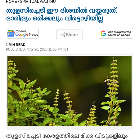
HOME /
SPIRITUAL /
VASTHU
CINEMA
തുളസിച്ചെടി ഈ ദിശയില്‍ വയ്ക്കരുത്,
ദാരിദ്ര്യം ഒരിക്കലും വിട്ടൊഴിയില്ല
OPINION
Share
PHOTOS
1 MIN READ
PUBLISHED: MAY 20, 2026 11:00 PM IST
LIFESTYLE
SPIRITUAL
INFO+
ART
ASTRO
തുളസിച്ചെടി കേരളത്തിലെ മിക്ക വീടുകളിലും