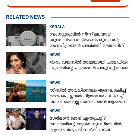
RELATED NEWS
KERALA
ബംഗളൂരുവിൽ നിന്ന് മലയാളി
യുവാവിനെ തട്ടിക്കൊണ്ടുപോയി;
നഗ്നചിത്രങ്ങൾ പകർത്തി മാതാവിന്
അയച്ചു
NEWS
45-ാം വയസിൽ അമ്മയായി പത്മപ്രിയ;
കുഞ്ഞിന്റെ ചിത്രങ്ങൾ പങ്കുവച്ച് താരം
NEWS
ഗ്രീസിൽ അവധിക്കാലം ആഘോഷിച്ച്
മലൈക ,​ ഗ്ലാമർ ചിത്രങ്ങൾ പങ്കുവച്ച്
താരം,​ ഒപ്പമുള്ള അജ്ഞാതൻ ആരെന്ന്
ആരാധകർ
NEWS
സൽമാൻ ഖാന് എന്തുപറ്റി?
താരത്തിന്റെ ആരോഗ്യസ്ഥിതിയിൽ
ആശങ്ക, മറുപടി നൽകി നടൻ