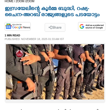
HOME /
ZOOM /
ZOOM
CINEMA
ഇസ്രയേലിന്റെ കൂർമ്മ ബുദ്ധി, റഷ്യ-
ചൈന-അറബ് രാജ്യങ്ങളുടെ പടയോട്ടം
OPINION
Share
PHOTOS
1 MIN READ
PUBLISHED: NOVEMBER 18, 2025 01:33 AM IST
LIFESTYLE
SPIRITUAL
INFO+
ART
ASTRO