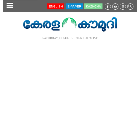
SECTIONS
ENGLISH
E-PAPER
KĀZHCHA
HOME
LATEST
SATURDAY, 08 AUGUST 2026 1.50 PM IST
AUDIO
NOTIFIED NEWS
POLL
KERALA
LOCAL
NEWS 360
CASE DIARY