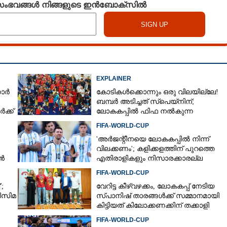
 സംഭവങ്ങൾ നിങ്ങളുടെ ഇൻബോക്സിൽ
EXPLAINER
കാർ
കോടികൾക്കൊന്നും ഒരു വിലയില്ലേ!
ബമ്പർ അടിച്ചത് സ്‌പെയ്നിന്;
ക്ക്
ലോകകപ്പിൽ ഫിഫ നൽകുന്ന
സമ്മാനത്തുക എത്ര?
FIFA-WORLD-CUP
'അർജന്റീനയെ ലോകകപ്പിൽ നിന്ന്
വിലക്കണം'; കളിക്കളത്തിന് പുറത്തെ
ാൻ
എതിരാളികളും നിസാരക്കാരല്ല
FIFA-WORLD-CUP
;
വേറിട്ട കീഴ്‌‌വഴക്കം,​ ലോകകപ്പ് നേടിയ
ിസിമ
സ്പാനിഷ് താരങ്ങൾക്ക് സമ്മാനമായി
കിട്ടിയത് കിലോക്കണക്കിന് തക്കാളി
Share this link
FIFA-WORLD-CUP