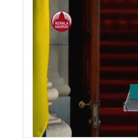
CINEMA
OPINION
PHOTOS
LIFESTYLE
SPIRITUAL
INFO+
ART
ASTRO