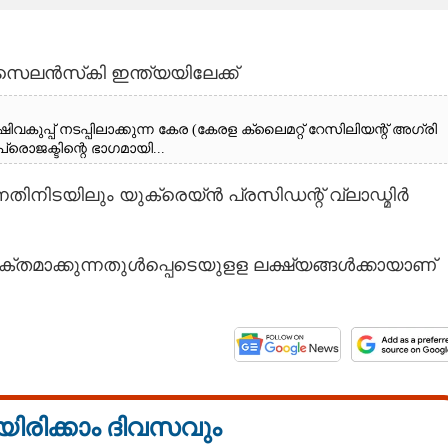
 സെലൻസ്‌കി ഇന്ത്യയിലേക്ക്
പ്പ് ​ന​ട​പ്പി​ലാ​ക്കു​ന്ന​ ​കേ​ര​ ​(​കേ​ര​ള​ ​ക്ലൈ​മ​റ്റ് ​റേ​സി​ലി​യ​ന്റ് ​അ​ഗ്രി​ ​
​ജ​ക്ടി​ന്റെ​ ​ഭാ​ഗ​മാ​യി...
ിനിടയിലും യുക്രെയ്ൻ പ്രസിഡന്റ് വ്ലാഡ്മിർ
ശക്തമാക്കുന്നതുൾപ്പെടെയുളള ലക്ഷ്യങ്ങൾക്കായാണ്
യിരിക്കാം ദിവസവും