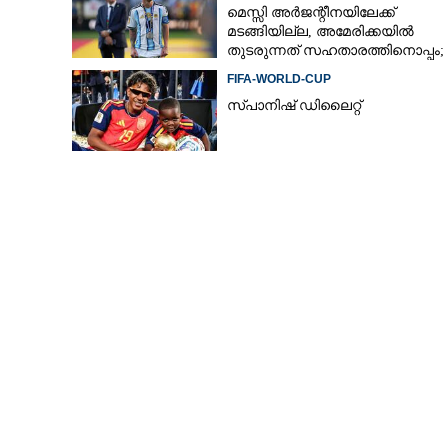
മെസ്സി അര്‍ജന്റീനയിലേക്ക്
മടങ്ങിയില്ല, അമേരിക്കയില്‍
തുടരുന്നത് സഹതാരത്തിനൊപ്പം;
കാരണം അറിയിച്ച് എഎഫ്എ
FIFA-WORLD-CUP
സ്പാനിഷ് ഡിലൈറ്റ്
നെഞ്ചുറപ്പുള്ള
കയ്യടി, സെലൻസ