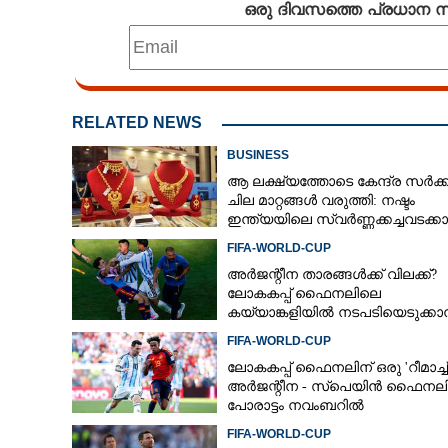
ഒരു ദിവസത്തെ പ്രധാന
RELATED NEWS
BUSINESS
ആ ലക്ഷ്യത്തോടെ കേന്ദ്ര സർക്
ചില മാറ്റങ്ങൾ വരുത്തി: നഷ്ടം
ഇന്ത്യയിലെ സ്വർണ്ണക്കച്ചവടക്കാർ
FIFA-WORLD-CUP
അർജന്റീന താരങ്ങൾക്ക് വിലക്ക്?
ലോകകപ്പ് ഫൈനലിലെ
കയ്യാങ്കളിയിൽ നടപടിയെടുക്ക
ഫിഫ; റിപ്പോർട്ടിൽ ഗുരുതര
FIFA-WORLD-CUP
ആരോപണങ്ങൾ
ലോകകപ്പ് ഫൈനലിന് ഒരു 'റീമാച്ച്'
അര്‍ജന്റീന - സ്‌പെയിന്‍ ഫൈനല
പോരാട്ടം നവംബറില്‍
FIFA-WORLD-CUP