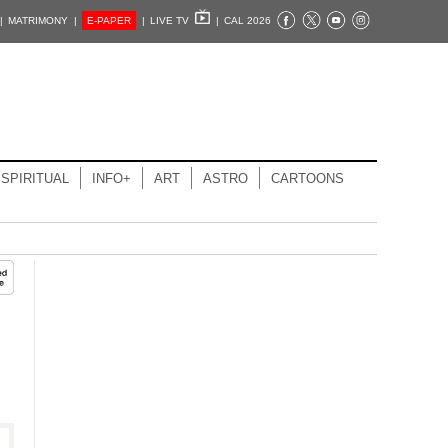
|
MATRIMONY |
E-PAPER
|
LIVE TV
|
CAL 2026
SPIRITUAL
INFO+
ART
ASTRO
CARTOONS