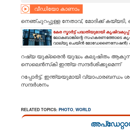
വീഡിയോ കാണാം
CARTOONS
നെഞ്ചുറപ്പുള്ള നേതാവ്, മോദിക്ക് കയ്യടി,
LITERATURE
കേര സ്മാർട്ട് പദ്ധതിയുമായി കൃഷിവകുപ്പ്
ലോ​ക​ബാ​ങ്കി​ന്റെ​ ​സ​ഹ​ക​ര​ണ​ത്തോ​ടെ​ ​കൃ​ഷി​വ​കു​
വാ​ല്യൂ​ ​ചെ​യി​ൻ​ ​മോ​ഡേ​ണൈ​സേ​ഷ​ൻ​)​ ​പ്രൊ
ZOOM
റഷ്യ യുക്രൈൻ യുദ്ധം കലുഷിതം ആകുന്നത
CONTACT US
സെലെൻസ്‌കി ഇന്ത്യ സന്ദർശിക്കുമെന്ന്
റപ്പോർട്ട്. ഇന്ത്യയുമായി വ്യാപാരബന്ധം 
സന്ദർശനം
RELATED TOPICS:
PHOTO
,
WORLD
അപ്ഡേറ്റാ