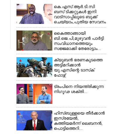
കെ.എസ്.ആർ.ടി.സി
ബസ് ടിക്കറ്റുകൾ ഇനി
വാട്സാപ്പിലൂടെ ബുക്ക്
ചെയ്യാം,പുതിയ സേവനം
തുടങ്ങി...
കൈത്താങ്ങായി
ബി.ജെ.പി,മുഴുവൻ പാർട്ടി
സംവിധാനത്തെയും
സജ്ജമാക്കി തേരോട്ടാം...
ക്യൂബൻ ഭരണകൂടത്തെ
അട്ടിമറിക്കാൻ
യു.എസിന്റെ ടാസ്‌ക്
ഫോഴ്സ്
ട്രംപിനെ നിയന്ത്രിക്കുന്ന
നിഗൂഢ ശക്തി...
ഹിസ്ബുള്ളയെ തീർക്കാൻ
ഇസ്രയേൽ,
കത്തിയമർന്ന് ലെബനൻ,
പൊട്ടിത്തെറി...