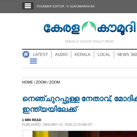
SECTIONS
FOUNDER EDITOR : K SUKUMARAN BA
HOME
LATEST
AUDIO
FRIDAY, 07 AUGUST 2026 6.27 PM IST
NOTIFIED NEWS
LATEST
AUDIO
KERALA
LOCAL
NEWS 360
POLL
KERALA
HOME /
ZOOM /
ZOOM
LOCAL
നെഞ്ചുറപ്പുള്ള നേതാവ്, മോദി
NEWS 360
ഇന്ത്യയിലേക്ക്
1 MIN READ
CASE DIARY
PUBLISHED: JANUARY 15, 2026 12:25 AM IST