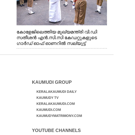
കോളേജിലെത്തിയ മുഖ്യമന്ത്രി വി.ഡി
സതീശൻ എൻ.സി.സി കേഡറ്റുകളുടെ
ഗാർഡ് ഓഫ് ഓണറിൽ സല്യൂട്ട്
നൽകുന്നു
KAUMUDI GROUP
KERALAKAUMUDI DAILY
KAUMUDY TV
KERALAKAUMUDI.COM
KAUMUDI.COM
KAUMUDYMATRIMONY.COM
YOUTUBE CHANNELS