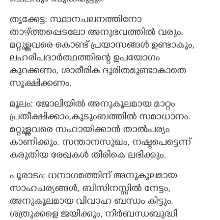
തൃക്കേട്ട: സ്ഥാനചലനത്തിനോ
താഴ്ത്തപ്പെടലോ അനുഭവത്തിൽ വരും.
മറ്റുള്ളവരെ കൊണ്ട് പ്രയാസങ്ങൾ ഉണ്ടാകും,
ലഹരിപദാർത്ഥത്തിന്റെ ഉപയോഗം
കുറക്കണം, ശാരീരിക ദുരിതമുണ്ടാകാതെ
സൂക്ഷിക്കണം.
മൂലം: ജോലിയിൽ അനുകൂലമായ മാറ്റം
പ്രതീക്ഷിക്കാം,കുടുംബത്തിൽ സമാധാനം.
മറ്റുള്ളവരെ സഹായിക്കാൻ താൽപര്യം
കാണിക്കും. സന്താനസുഖം, നഷ്ടപെട്ടെന്ന്
കരുതിയ രേഖകൾ തിരികെ ലഭിക്കും.
പൂരാടം: ധനാഗമത്തിന് അനുകൂലമായ
സാഹചര്യങ്ങൾ, ബിസിനസ്സിൽ നേട്ടം,
അനുകൂലമായ വിവാഹ ബന്ധം കിട്ടും.
ശത്രുക്കളെ ജയിക്കും, നിർബന്ധബുദ്ധി