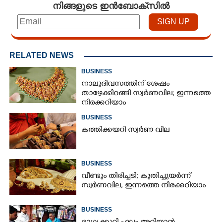
നിങ്ങളുടെ ഇൻബോക്സിൽ
×
Share this link
RELATED NEWS
BUSINESS
നാലുദിവസത്തിന് ശേഷം
Copy Link
താഴേക്കിറങ്ങി സ്വർണവില; ഇന്നത്തെ
നിരക്കറിയാം
BUSINESS
കത്തിക്കയറി സ്വർണ വില
BUSINESS
വീണ്ടും തിരിച്ചടി; കുതിച്ചുയർന്ന്
സ്വർണവില, ഇന്നത്തെ നിരക്കറിയാം
BUSINESS