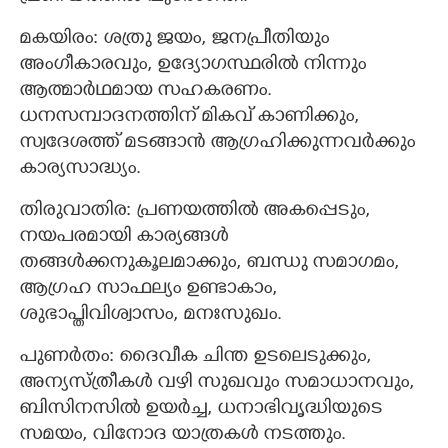
മകയിരം: ശത്രു ജയം, ജനപ്രീതിയും
അംഗീകാരവും, ഉദ്യോഗസ്ഥരിൽ നിന്നും
ആത്മാർഥമായ സഹകരണം.
ധനസമ്പാദനത്തിന് മികവ് കാണിക്കും,
സ്വദേശത്ത് മടങ്ങാൻ ആഗ്രഹിക്കുന്നവർക്കും
കാര്യസാദ്ധ്യം.
തിരുവാതിര: പ്രണയത്തിൽ അകപ്പെടും,
നയപരമായി കാര്യങ്ങൾ
തങ്ങൾക്കനുകൂലമാക്കും, ബന്ധു സമാഗമം,
ആഗ്രഹ സാഫല്യം ഉണ്ടാകാം,
ശുഭാപ്തിവിശ്വാസം, മനഃസുഖം.
പുണർതം: ദൈവീക ചിന്ത ഉടലെടുക്കും,
അന്യസ്ത്രീകൾ വഴി സുഖവും സമാധാനവും,
ബിസിനസിൽ ഉയർച്ച, ധനാഭിവൃദ്ധിയുടെ
സമയം, വിനോദ യാത്രകൾ നടത്തും.