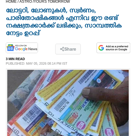
HOME /
ASTRO /
YOURS TOMORROW
CINEMA
ലോട്ടറി, ലോണുകൾ, സ്വർണം,
പാരിതോഷികങ്ങൾ എന്നിവ ഈ രണ്ട്
OPINION
നക്ഷത്രക്കാർക്ക് ലഭിക്കും, സാമ്പത്തിക
നേട്ടം ഉറപ്പ്
PHOTOS
Share
LIFESTYLE
3 MIN READ
PUBLISHED: MAY 05, 2026 08:14 PM IST
SPIRITUAL
INFO+
ART
ASTRO