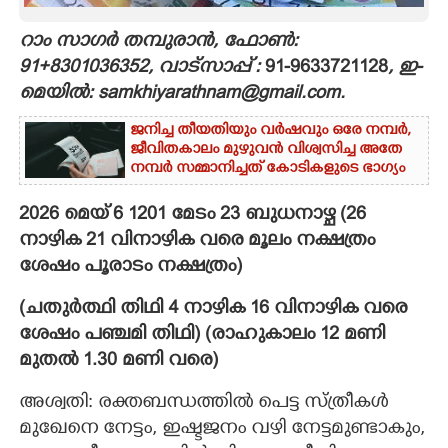
CARTOONS
റാം സാഗർ തമ്പുരാൻ, ഫോൺ:
91+8301036352, വാട്സാപ്പ് :
91-9633721128
, ഇ-
മെയിൽ: samkhiyarathnam@gmail.com.
LITERATURE
ജനിച്ച തീയതിയും വർഷവും ഒരേ നമ്പർ,
ജീവിതകാലം മുഴുവൻ വിശ്വസിച്ച അതേ
ZOOM
നമ്പർ സമ്മാനിച്ചത് കോടികളുടെ ഭാഗ്യം
CONTACT US
2026 മെയ് 6 1201 മേടം 23 ബുധനാഴ്ച (26
നാഴിക 21 വിനാഴിക വരെ മൂലം നക്ഷത്രം
ശേഷം പൂരാടം നക്ഷത്രം)
(ചതുർത്ഥി തിഥി 4 നാഴിക 16 വിനാഴിക വരെ
ശേഷം പഞ്ചമി തിഥി) (രാഹുകാലം 12 മണി
മുതൽ 1.30 മണി വരെ)
അശ്വതി: രക്തബന്ധത്തിൽ പെട്ട സ്ത്രീകൾ
മുഖേനെ നേട്ടം, ഇഷ്ടജനം വഴി നേട്ടമുണ്ടാകും,