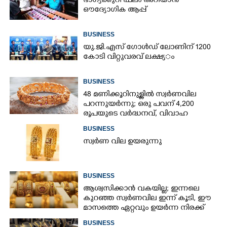
ഭാഗ്യക്കുറി ഫലം അറിയാൻ
ഔദ്യോഗിക ആപ്പ്
BUSINESS
യു.​ജി.​എ​സ് ​ഗോ​ൾ​ഡ് ​ലോണിന് 1200​ ​
കോ​ടി​ ​വി​റ്റു​വ​ര​വ് ​ല​ക്ഷ്യ​ം
BUSINESS
48 മണിക്കൂറിനുള്ളിൽ സ്വർണവില
പറന്നുയർന്നു; ഒരു പവന് 4,200
രൂപയുടെ വർദ്ധനവ്, വിവാഹ
സീസണിൽ കനത്ത തിരിച്ചടി
BUSINESS
സ്വർണ വില ഉയരുന്നു
BUSINESS
ആശ്വസിക്കാൻ വകയില്ല; ഇന്നലെ
കുറഞ്ഞ സ്വർണവില ഇന്ന് കൂടി, ഈ
മാസത്തെ ഏറ്റവും ഉയർന്ന നിരക്ക്
BUSINESS