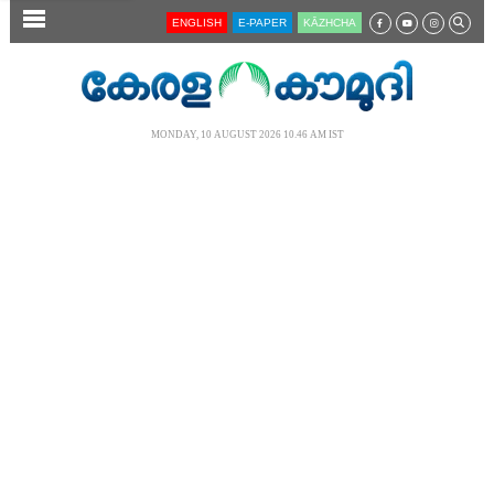
SECTIONS
ENGLISH
E-PAPER
KĀZHCHA
HOME
LATEST
MONDAY, 10 AUGUST 2026 10.46 AM IST
AUDIO
NOTIFIED NEWS
POLL
KERALA
LOCAL
NEWS 360
CASE DIARY