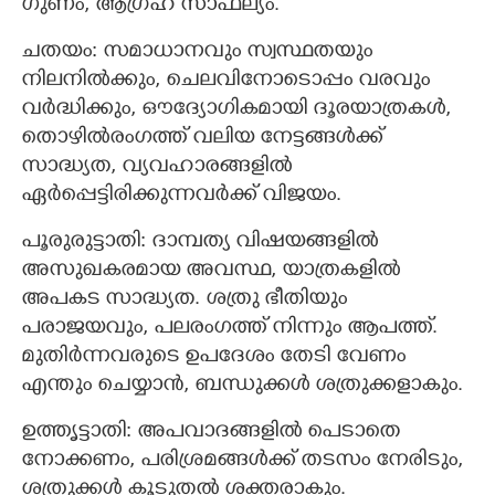
ഗുണം, ആഗ്രഹ സാഫല്യം.
ചതയം: സമാധാനവും സ്വസ്ഥതയും
നിലനിൽക്കും, ചെലവിനോടൊപ്പം വരവും
വർദ്ധിക്കും, ഔദ്യോഗികമായി ദൂരയാത്രകൾ,
തൊഴിൽരംഗത്ത് വലിയ നേട്ടങ്ങൾക്ക്
സാദ്ധ്യത, വ്യവഹാരങ്ങളിൽ
ഏർപ്പെട്ടിരിക്കുന്നവർക്ക് വിജയം.
പൂരുരുട്ടാതി: ദാമ്പത്യ വിഷയങ്ങളിൽ
അസുഖകരമായ അവസ്ഥ, യാത്രകളിൽ
അപകട സാദ്ധ്യത. ശത്രു ഭീതിയും
പരാജയവും, പലരംഗത്ത് നിന്നും ആപത്ത്.
മുതിർന്നവരുടെ ഉപദേശം തേടി വേണം
എന്തും ചെയ്യാൻ, ബന്ധുക്കൾ ശത്രുക്കളാകും.
ഉത്തൃട്ടാതി: അപവാദങ്ങളിൽ പെടാതെ
നോക്കണം, പരിശ്രമങ്ങൾക്ക് തടസം നേരിടും,
ശത്രുക്കൾ കൂടുതൽ ശക്തരാകും.