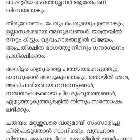
രാഷ്ട്രീയ രംഗത്തുള്ളവർ ആരോപണ
വിധേയരാകും.
തിരുവോണം: പേരും പെരുമയും ഉണ്ടാകും,
ഉല്ലാസകരമായ അനുഭവങ്ങൾ, യാത്രയിൽ
നേട്ടം കിട്ടും, വ്യവഹാരങ്ങളിൽ വിജയം,
അപ്രതീക്ഷിത ഭാഗത്തു നിന്നും ധനാഗമനം
പ്രതീക്ഷിക്കാം.
അവിട്ടം: ശത്രുക്കളെ പരാജയപ്പെടുത്തും,
ബന്ധുക്കൾ അനുകൂലരാകും, തൊഴിൽ മേന്മ,
അവിചാരിതമായ ധനനേട്ടങ്ങൾ,
സന്തോഷകരമായ ചില മുഹൂർത്തങ്ങൾ,
എഴുത്തുകുത്തുകളിൽ നിന്നും സന്തോഷം
ലഭിക്കും.
ചതയം: മറ്റുള്ളവരെ വശ്യമായി സംസാരിച്ചു
കീഴ്‌പ്പെടുത്താൻ സാധിക്കും, വ്യവഹാര
വിജയം, ദൈവാധീനം, തൊഴിലിൽ ഉയർച്ചയും