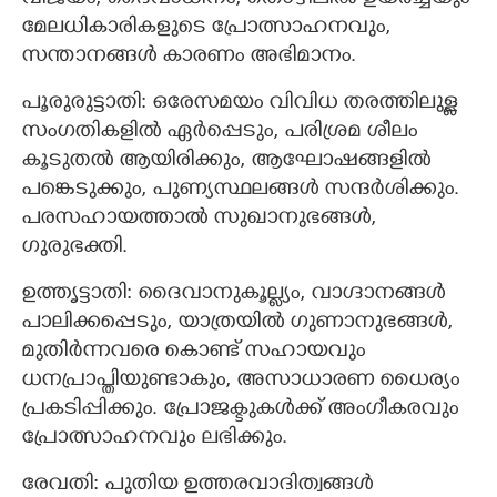
മേലധികാരികളുടെ പ്രോത്സാഹനവും,
സന്താനങ്ങൾ കാരണം അഭിമാനം.
പൂരുരുട്ടാതി: ഒരേസമയം വിവിധ തരത്തിലുള്ള
സംഗതികളിൽ ഏർപ്പെടും, പരിശ്രമ ശീലം
കൂടുതൽ ആയിരിക്കും, ആഘോഷങ്ങളിൽ
പങ്കെടുക്കും, പുണ്യസ്ഥലങ്ങൾ സന്ദർശിക്കും.
പരസഹായത്താൽ സുഖാനുഭങ്ങൾ,
ഗുരുഭക്തി.
ഉത്തൃട്ടാതി: ദൈവാനുകൂല്ല്യം, വാഗ്ദാനങ്ങൾ
പാലിക്കപ്പെടും, യാത്രയിൽ ഗുണാനുഭങ്ങൾ,
മുതിർന്നവരെ കൊണ്ട് സഹായവും
ധനപ്രാപ്തിയുണ്ടാകും, അസാധാരണ ധൈര്യം
പ്രകടിപ്പിക്കും. പ്രോജ‌ക്ടു‌കൾക്ക് അംഗീകരവും
പ്രോത്സാഹനവും ലഭിക്കും.
×
Share this link
രേവതി: പുതിയ ഉത്തരവാദിത്വങ്ങൾ