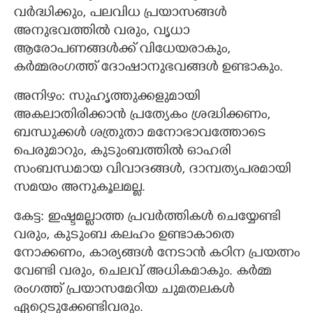
വർദ്ധിക്കും, പലവിധ പ്രയാസങ്ങൾ
അനുഭവത്തിൽ വരും, വൃധാ
ആരോപണങ്ങൾക്ക് വിധേയരാകും,
കർമ്മരംഗത്ത് ദോഷാനുഭവങ്ങൾ ഉണ്ടാകും.
അനിഴം: സുഹൃത്തുക്കളുമായി
അകലാതിരിക്കാൻ പ്രത്യേകം ശ്രദ്ധിക്കണം,
ബന്ധുക്കൾ ശത്രുതാ മനോഭാവത്തോടെ
പെരുമാറും, കുടുംബത്തിൽ ഓഹരി
സംബന്ധമായ വിവാദങ്ങൾ, ദാമ്പത്യപരമായി
സമയം അനുകൂലമല്ല.
കേട്ട: ഇഷ്ടമല്ലാത്ത പ്രവർത്തികൾ ചെയ്യേണ്ടി
വരും, കുടുംബ കലഹം ഉണ്ടാകാതെ
നോക്കണം, കാര്യങ്ങൾ നേടാൻ കഠിന പ്രയത്നം
വേണ്ടി വരും, ചെലവ് അധികമാകും. കർമ്മ
രംഗത്ത് പ്രയാസമേറിയ ചുമതലകൾ
ഏറ്റെടുക്കേണ്ടിവരും.