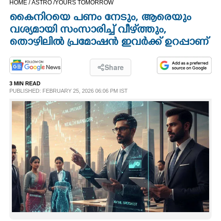
HOME /
ASTRO /
YOURS TOMORROW
CINEMA
കൈനിറയെ പണം നേടും, ആരെയും
വശ്യമായി സംസാരിച്ച് വീഴ്‌ത്തും,​​
OPINION
തൊഴിലിൽ പ്രമോഷൻ ഇവർക്ക് ഉറപ്പാണ്
PHOTOS
Share
3 MIN READ
PUBLISHED: FEBRUARY 25, 2026 06:06 PM IST
LIFESTYLE
SPIRITUAL
INFO+
ART
ASTRO