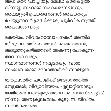
അധികാര പ്രാപ്തിയും മേലധികാരികളിൽ
നിന്നുള്ള സഹായ സഹകരണങ്ങളും.
വൈദ്യുതി ഉപകരണങ്ങൾ കൈകാര്യം
ചെയ്യുന്നവർ ശ്രദ്ധിക്കുക, പൂർവിക സ്വത്ത്
കൈവശം വരും.
മകയിരം: വിവാഹാലോചനകൾ അന്തിമ
തീരുമാനത്തിലെത്താൻ കാലതാമസം,
അടുത്തുകഴിഞ്ഞവർ അകന്നു പോകുന്ന
അവസ്ഥ വരും,
സ്ഥാനമാനങ്ങൾ നഷ്ടമാകും, വാത
സംബന്ധമായ രോഗങ്ങൾക്ക് സാദ്ധ്യത.
തിരുവാതിര: പങ്കാളിക്ക് ഉദ്യോഗത്തിൽ
നേട്ടങ്ങൾ, വിദ്യാവിജയം, എല്ലാറ്റിനോടും
അമിതമായ താല്പര്യം തോന്നും. ഗവണ്മെന്റിൽ
നിന്നും അനുകൂലഫലം, കുടുംബ ജീവിതം
സന്തോഷകരം.