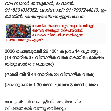
റാം സാഗർ തമ്പുരാൻ, ഫോൺ:
CARTOONS
91+8301036352, വാട്സാപ്പ് : 91+7907244210, ഇ-
മെയിൽ: samkhiyarathnam@gmail.com
LITERATURE
കോടികൾക്കൊന്നും ഒരു വിലയില്ലേ!
ബമ്പർ അടിച്ചത് സ്‌പെയ്നിന്;
ലോകകപ്പിൽ ഫിഫ നൽകുന്ന
ZOOM
സമ്മാനത്തുക എത്ര?
2026 ഫെബ്രുവരി 26 1201 കുംഭം 14 വ്യാഴാഴ്ച .
CONTACT US
(13 നാഴിക 37 വിനാഴിക വരെ മകയിരം ശേഷം
തിരുവാതിര നക്ഷത്രം)
(ദശമി തിഥി 44 നാഴിക 33 വിനാഴിക വരെ)​
(രാഹുകാലം 1.30 മണി മുതൽ 3 മണി വരെ)
അശ്വതി: വിവാഹജീവിതത്തിൽ ചില
വിഷമതകൾ വന്നു ഭവിക്കും