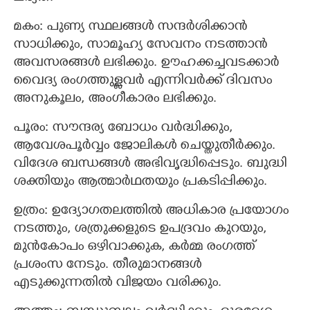
മകം: പുണ്യ സ്ഥലങ്ങൾ സന്ദർശിക്കാൻ
സാധിക്കും, സാമൂഹ്യ സേവനം നടത്താൻ
അവസരങ്ങൾ ലഭിക്കും. ഊഹക്കച്ചവടക്കാർ
വൈദ്യ രംഗത്തുള്ളവർ എന്നിവർക്ക് ദിവസം
അനുകൂലം, അംഗീകാരം ലഭിക്കും.
പൂരം: സൗന്ദര്യ ബോധം വർദ്ധിക്കും,
ആവേശപൂർവ്വം ജോലികൾ ചെയ്തുതീർക്കും.
വിദേശ ബന്ധങ്ങൾ അഭിവൃദ്ധിപ്പെടും. ബുദ്ധി
ശക്തിയും ആത്മാർഥതയും പ്രകടിപ്പിക്കും.
ഉത്രം: ഉദ്യോഗതലത്തിൽ അധികാര പ്രയോഗം
നടത്തും, ശത്രുക്കളുടെ ഉപദ്രവം കുറയും,
മുൻകോപം ഒഴിവാക്കുക, കർമ്മ രംഗത്ത്
പ്രശംസ നേടും. തീരുമാനങ്ങൾ
എടുക്കുന്നതിൽ വിജയം വരിക്കും.