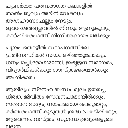
പുണർതം: പരമ്പരാഗത കലകളിൽ
താൽപര്യവും അഭിനിവേശവും,
ആഗ്രഹാസാഫല്ല്യം നേടും,
ദൂരദേശത്തുള്ളവരിൽ നിന്നും ആനുകൂല്യം,
കാർഷികരംഗത്ത് നിന്ന് ആദായം ലഭിക്കും.
പൂയം: തൊഴിൽ സ്ഥാപനത്തിലെ
പ്രതിസന്ധികൾ സ്വയം ഒഴിഞ്ഞുപോകും,
ധനപ്രാപ്തി,രോഗശാന്തി, ഇഷ്ടജന സമാഗമം,
വിദ്യാർഥികൾക്കും ശാസ്ത്രജ്ഞന്മാർക്കും
അംഗീകാരം.
ആയില്യം: സ്‌നേഹ ബന്ധം മൂലം ഉയർച്ച,
ധീരത, ജീവിതം സേവനപരമായിരിക്കും,
സന്താന ഭാഗ്യം, നയപരമായ പെരുമാറ്റം,
കർമ്മ രംഗത്ത് കൂടുതൽ ശ്രദ്ധ പ്രകടിപ്പിക്കും,
ആഭരണം, വസ്ത്രം, സുഗന്ധ ദ്രവ്യങ്ങളുടെ
ലഭ്യത.