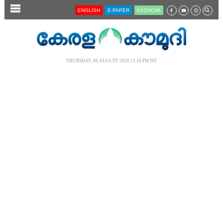
SECTIONS
ENGLISH
E-PAPER
KĀZHCHA
HOME
LATEST
THURSDAY, 06 AUGUST 2026 12.10 PM IST
AUDIO
NOTIFIED NEWS
POLL
KERALA
LOCAL
NEWS 360
CASE DIARY