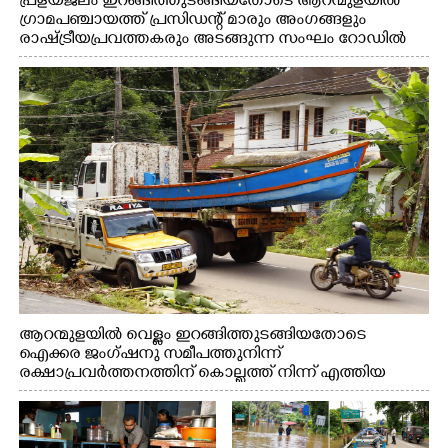
പ്രളയജലം ഇറങ്ങിത്തുടങ്ങിയതോടെ ആറന്മുളയിൽ
ഗ്രാമപഞ്ചായത്ത് പ്രസിഡന്റ് മാരും അംഗങ്ങളും
രാഷ്ട്രീയപ്രവത്തകരും അടങ്ങുന്ന സംഘം റോഡിൽ
അടിഞ്ഞ് കൂടിയ ചെളിയും മണ്ണും മറ്റ് മാലിന്യങ്ങളും
നീക്കം ചെയ്യുന്നു.
ആറന്മുളയിൽ വെള്ളം ഇറങ്ങിത്തുടങ്ങിയതോടെ
ഐക്കര ജംഗ്ഷനു സമീപത്തുനിന്ന്
രക്ഷാപ്രവർത്തനത്തിന് കൊല്ലത്ത് നിന്ന് എത്തിയ
ബോട്ടുകൾ തിരികെക്കൊണ്ടുപോകുന്നു.