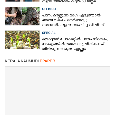
സ്വദേശിയടക്കം കട്ടത് 60 ലിറ്റർ
ഡീസൽ
OFFBEAT
പണം കായ്ക്കുന്ന മരം?​ എടുത്താൽ
അഞ്ച് വർഷം ദൗർഭാഗ്യം;
സഞ്ചാരികളെ അമ്പരപ്പിച്ച് 'വിഷിംഗ്
ട്രീസ്'
SPECIAL
തൊട്ടാല്‍ പോക്കറ്റില്‍ പണം നിറയും,
കേരളത്തില്‍ തെങ്ങ് കൃഷിയിലേക്ക്
തിരിയുന്നവരുടെ എണ്ണം
വര്‍ദ്ധിക്കുന്നു
KERALA KAUMUDI
EPAPER