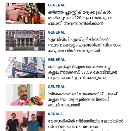
GENERAL
ഒഴിഞ്ഞ പ്ളാസ്റ്റിക് മദ്യക്കുപ്പികൾ
തിരിച്ചെടുത്ത് 20 രൂപ നൽകുന്ന
പദ്ധതി അവസാനിപ്പിക്കാൻ
ബെവ്‌കൊ,​ കാരണമായത്
GENERAL
ബുദ്ധിമുട്ടുകൾ
'എഡിജിപി എസ് ശ്രീജിത്തിന്റെ
സ്ഥാനക്കയറ്റം ചട്ടങ്ങൾക്ക് വിരുദ്ധം';
കടുത്ത വിമർശനവുമായി
ഹൈക്കോടതി
GENERAL
ബിഎസ്എൻഎൽ സൊസൈറ്റി
കള്ളപ്പണക്കേസ്: 37.59 കോടിയുടെ
സ്വത്തുക്കൾ ഇഡി കണ്ടുകെട്ടി
GENERAL
'തിരഞ്ഞെടുപ്പ് സമയത്ത് 17 ചാക്ക്
കള്ളപ്പണം തൃശൂരിലെ ബിജെപി
ഓഫീസിലെത്തി';
വെളിപ്പെടുത്തലുമായി മുൻ ഓഫീസ്
KERALA
സെക്രട്ടറി
റോഡരികിൽ നിർത്തിയിട്ട ലോറിയിൽ
നിന്ന് മോഷണം, അസാം