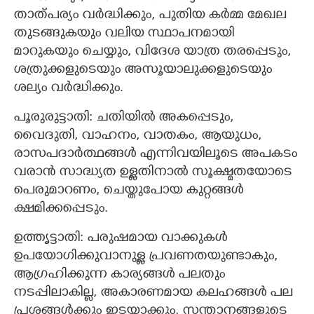
താത്പര്യം വർദ്ധിക്കും, പുതിയ കർമ്മ മേഖല
തുടങ്ങുകയും വലിയ സ്ഥാപനമായി
മാറുകയും ചെയ്യും, വിദേശ യാത്ര തരപ്പെടും,
ശത്രുക്കളുടെയും അസൂയാലുക്കളുടെയും
×
ശല്യം വർദ്ധിക്കും.
Share this link
പൂരുരുട്ടാതി: ചതിയിൽ അകപ്പെടും,
വൈദുതി, വാഹനം, വാതകം, ആയുധം,
രാസപദാർത്ഥങ്ങൾ എന്നിവയിലൂടെ അപകടം
വരാൻ സാദ്ധ്യത ഉള്ളതിനാൽ സൂക്ഷ്മതയോടെ
Copy Link
പെരുമാറണം, ചെയ്തുപോയ കുറ്റങ്ങൾ
ക്ഷമിക്കപ്പെടും.
ഉത്തൃട്ടാതി: പരുഷമായ വാക്കുകൾ
ഉപയോഗിക്കുവാനുള്ള പ്രവണതയുണ്ടാകും,
ആഗ്രഹിക്കുന്ന കാര്യങ്ങൾ പലതും
നടപ്പിലാകില്ല, അകാരണമായ കലഹങ്ങൾ പല
പ്രശ്നങ്ങൾക്കും ഇടയാക്കും, സന്താനങ്ങളുടെ