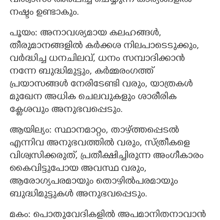
വിശ്വാസം അർപ്പിച്ച് ചെയ്യുന്ന കാര്യങ്ങളിൽ
നഷ്ടം ഉണ്ടാകും.
പൂയം: അനാവശ്യമായ കലഹങ്ങൾ,
തീരുമാനങ്ങളിൽ കർക്കശ നിലപാടെടുക്കും,
വർദ്ധിച്ച ധനചിലവ്, ധനം സമ്പാദിക്കാൻ
നന്നേ ബുദ്ധിമുട്ടും, കർമ്മരംഗത്ത്
പ്രയാസങ്ങൾ നേരിടേണ്ടി വരും, യാത്രകൾ
മുഖേന അധിക ചെലവുകളും ശാരീരിക
ക്ലേശവും അനുഭവപ്പെടും.
ആയില്യം: സ്ഥാനമാറ്റം, താഴ്ത്തപ്പെടൽ
എന്നിവ അനുഭവത്തിൽ വരും, സ്ത്രീകളെ
വിശ്വസിക്കരുത്, പ്രതീക്ഷിച്ചിരുന്ന അംഗീകാരം
കൈവിട്ടുപോയ അവസ്ഥ വരും,
ആരോഗ്യപരമായും തൊഴിൽപരമായും
ബുദ്ധിമുട്ടുകൾ അനുഭവപ്പെടും.
മകം: പൊതുവേദികളിൽ അപമാനിതനാവാൻ