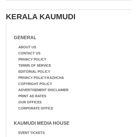
സമീപം ആറന്മുള
ഇറങ്ങിപ്പോൾ
കിടങ്ങന്നൂർ റോഡിന്
ഇന്നലെത്തെ
സമീപം പ്രവർത്തിക്കു
കാഴ്ച.രക്ഷാപ്രവർത്തന
KERALA KAUMUDI
ആറന്മുള തട്ടുകട കഴുകി
ത്തിന് ഓച്ചിറ അഴിക്കലിൽ
വൃത്തിയാക്കുന്നു.
നിന്ന്എത്തിച്ച ബോട്ടും.
GENERAL
ABOUT US
CONTACT US
PRIVACY POLICY
TERMS OF SERVICE
EDITORIAL POLICY
PRIVACY POLICY-KAZHCHA
COPYRIGHT POLICY
ADVERTISEMENT DISCLAIMER
PRINT AD RATES
OUR OFFICES
CORPORATE OFFICE
KAUMUDI MEDIA HOUSE
EVENT TICKETS