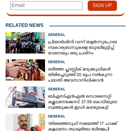
RELATED NEWS
GENERAL
പ്രിയദർശിനി വന്ന് തളർന്നുപോയ
സ്വകാര്യബസുകളെ ബുദ്ധിമുട്ടിച്ച്
വേറെയും ഒരു പ്രശ്‌നം
GENERAL
ഒഴിഞ്ഞ പ്ളാസ്റ്റിക് മദ്യക്കുപ്പികൾ
തിരിച്ചെടുത്ത് 20 രൂപ നൽകുന്ന
പദ്ധതി അവസാനിപ്പിക്കാൻ
ബെവ്‌കൊ,​ കാരണമായത്
GENERAL
ബുദ്ധിമുട്ടുകൾ
ബിഎസ്എൻഎൽ സൊസൈറ്റി
കള്ളപ്പണക്കേസ്: 37.59 കോടിയുടെ
സ്വത്തുക്കൾ ഇഡി കണ്ടുകെട്ടി
GENERAL
'തിരഞ്ഞെടുപ്പ് സമയത്ത് 17 ചാക്ക്
കള്ളപ്പണം തൃശൂരിലെ ബിജെപി