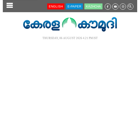
SECTIONS
ENGLISH
E-PAPER
KĀZHCHA
HOME
LATEST
THURSDAY, 06 AUGUST 2026 4.21 PM IST
AUDIO
NOTIFIED NEWS
POLL
KERALA
LOCAL
NEWS 360
CASE DIARY