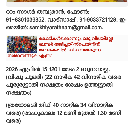
CARTOONS
റാം സാഗർ തമ്പുരാൻ, ഫോൺ:
91+8301036352, വാട്സാപ്പ് : 91-9633721128, ഇ-
മെയിൽ: samkhiyarathnam@gmail.com.
LITERATURE
കോടികൾക്കൊന്നും ഒരു വിലയില്ലേ!
ബമ്പർ അടിച്ചത് സ്‌പെയ്നിന്;
ZOOM
ലോകകപ്പിൽ ഫിഫ നൽകുന്ന
സമ്മാനത്തുക എത്ര?
CONTACT US
2026 ഏപ്രിൽ 15 1201 മേടം 2 ബുധനാഴ്ച .
(വിഷു പുലരി) (22 നാഴിക 42 വിനാഴിക വരെ
പൂരുരുട്ടാതി നക്ഷത്രം ശേഷം ഉത്തൃട്ടാതി
നക്ഷത്രം)
(ത്രയോദശി തിഥി 40 നാഴിക 34 വിനാഴിക
വരെ) (രാഹുകാലം 12 മണി മുതൽ 1.30 മണി
വരെ)