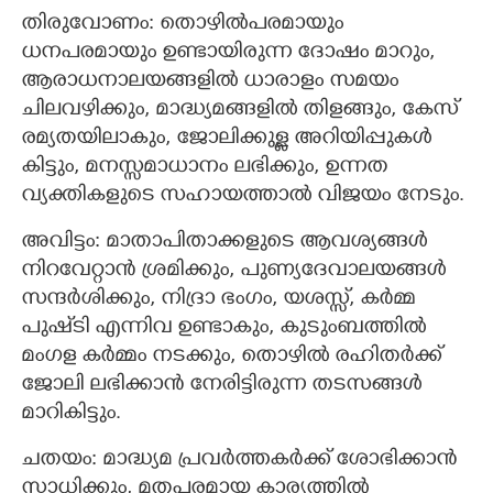
തിരുവോണം: തൊഴിൽപരമായും
ധനപരമായും ഉണ്ടായിരുന്ന ദോഷം മാറും,
ആരാധനാലയങ്ങളിൽ ധാരാളം സമയം
ചിലവഴിക്കും, മാദ്ധ്യമങ്ങളിൽ തിളങ്ങും, കേസ്
രമ്യതയിലാകും, ജോലിക്കുള്ള അറിയിപ്പുകൾ
കിട്ടും, മനസ്സമാധാനം ലഭിക്കും, ഉന്നത
വ്യക്തികളുടെ സഹായത്താൽ വിജയം നേടും.
അവിട്ടം: മാതാപിതാക്കളുടെ ആവശ്യങ്ങൾ
നിറവേറ്റാൻ ശ്രമിക്കും, പുണ്യദേവാലയങ്ങൾ
സന്ദർശിക്കും, നിദ്രാ ഭംഗം, യശസ്സ്, കർമ്മ
പുഷ്‌ടി എന്നിവ ഉണ്ടാകും, കുടുംബത്തിൽ
മംഗള കർമ്മം നടക്കും, തൊഴിൽ രഹിതർക്ക്
ജോലി ലഭിക്കാൻ നേരിട്ടിരുന്ന തടസങ്ങൾ
മാറികിട്ടും.
ചതയം: മാദ്ധ്യമ പ്രവർത്തകർക്ക് ശോഭിക്കാൻ
സാധിക്കും, മതപരമായ കാര്യത്തിൽ