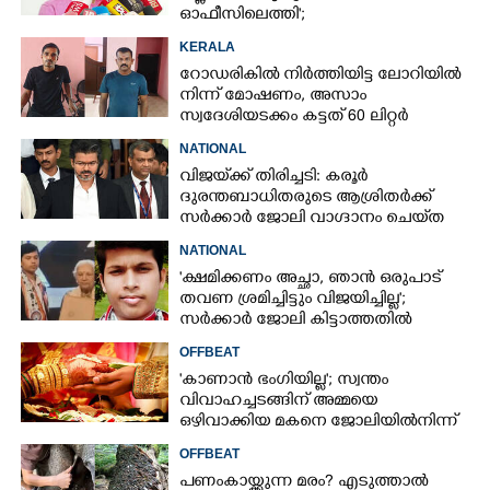
ഓഫീസിലെത്തി';
വെളിപ്പെടുത്തലുമായി മുൻ ഓഫീസ്
KERALA
സെക്രട്ടറി
റോഡരികിൽ നിർത്തിയിട്ട ലോറിയിൽ
നിന്ന് മോഷണം, അസാം
സ്വദേശിയടക്കം കട്ടത് 60 ലിറ്റർ
ഡീസൽ
NATIONAL
വിജയ്‌ക്ക് തിരിച്ചടി: കരൂർ
ദുരന്തബാധിതരുടെ ആശ്രിതർക്ക്
സർക്കാർ ജോലി വാഗ്ദാനം ചെയ്‌ത
ഉത്തരവിന് ഹൈക്കോടതി സ്റ്റേ
NATIONAL
'ക്ഷമിക്കണം അച്ഛാ, ‌ഞാൻ ഒരുപാട്
തവണ ശ്രമിച്ചിട്ടും വിജയിച്ചില്ല';
സർക്കാർ ജോലി കിട്ടാത്തതിൽ
മനംനൊന്ത് യുവാവ് ജീവനൊടുക്കി
OFFBEAT
'കാണാൻ ഭംഗിയില്ല'; സ്വന്തം
വിവാഹച്ചടങ്ങിന് അമ്മയെ
ഒഴിവാക്കിയ മകനെ ജോലിയിൽനിന്ന്
പുറത്താക്കി
OFFBEAT
പണം കായ്ക്കുന്ന മരം?​ എടുത്താൽ