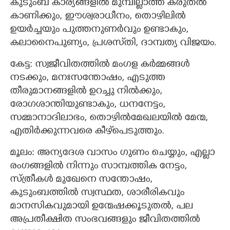
കുടുംബ കാര്യങ്ങളിൽ മുമ്പില്ലാത്ത കരുതൽ
കാണിക്കും, ഈശ്വരാധീനം, തൊഴിലിൽ
ഉയർച്ചയും പുത്തനുണർവും ഉണ്ടാകും,
കലാനൈപുണ്യം, പ്രശസ്‌തി, ദാമ്പത്യ വിജയം.
കേട്ട: സ്വജീവിതത്തിൽ മംഗള കർമ്മങ്ങൾ
നടക്കും, മനഃസന്തോഷം, എടുത്ത
തീരുമാനങ്ങളിൽ ഉറച്ചു നിൽക്കും,
രോഗശാന്തിയുണ്ടാകും, ധനനേട്ടം,
സമ്മാനാദിലാഭം, തൊഴിൽമേഖലയിൽ മേന്മ,
എതിർക്കുന്നവരെ കീഴ്‌പെടുത്തും.
മൂലം: അന്യദേശ വാസം ഗുണം ചെയ്യും, എല്ലാ
രംഗങ്ങളിൽ നിന്നും സാമ്പത്തിക നേട്ടം,
സ്ത്രീകൾ മുഖേനെ സന്തോഷം,
കുടുംബത്തിൽ സ്വസ്ഥത, ശാരീരികവും
മാനസികവുമായി ഉന്മേഷക്കൂടുതൽ, പല
അപ്രതീക്ഷിത സംഭവങ്ങളും ജീവിതത്തിൽ