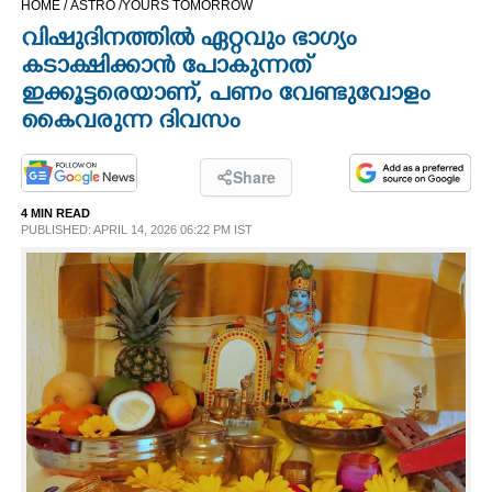
HOME /
ASTRO /
YOURS TOMORROW
CINEMA
വിഷുദിനത്തിൽ ഏറ്റവും ഭാഗ്യം
കടാക്ഷിക്കാൻ പോകുന്നത്
OPINION
ഇക്കൂട്ടരെയാണ്, പണം വേണ്ടുവോളം
കൈവരുന്ന ദിവസം
PHOTOS
Share
LIFESTYLE
4 MIN READ
PUBLISHED: APRIL 14, 2026 06:22 PM IST
SPIRITUAL
INFO+
ART
ASTRO