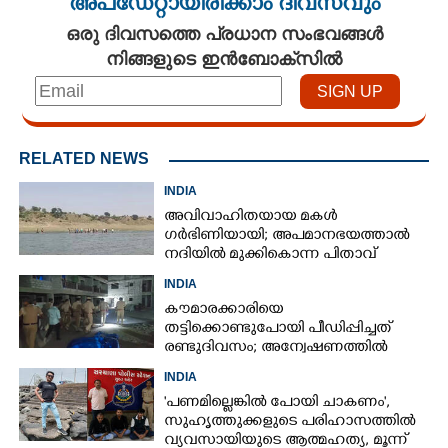
അപ്ഡേറ്റായിരിക്കാം ദിവസവും
ഒരു ദിവസത്തെ പ്രധാന സംഭവങ്ങൾ
നിങ്ങളുടെ ഇൻബോക്സിൽ
RELATED NEWS
INDIA
അവിവാഹിതയായ മകൾ
ഗർഭിണിയായി; അപമാനഭയത്താൽ
നദിയിൽ മുക്കികൊന്ന പിതാവ്
അറസ്റ്റിൽ
INDIA
കൗമാരക്കാരിയെ
തട്ടിക്കൊണ്ടുപോയി പീഡിപ്പിച്ചത്
രണ്ടുദിവസം; അന്വേഷണത്തിൽ
നിർണായകമായത് ഓൺലൈൻ
INDIA
ഫുഡ് ഡെലിവറി
'പണമില്ലെങ്കിൽ പോയി ചാകണം',
സുഹൃത്തുക്കളുടെ പരിഹാസത്തിൽ
വ്യവസായിയുടെ ആത്മഹത്യ, മൂന്ന്