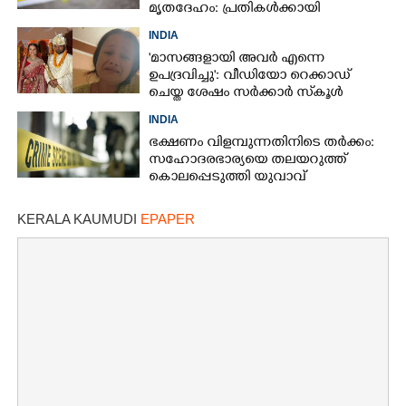
മൃതദേഹം: പ്രതികൾക്കായി
അന്വേഷണം
INDIA
'മാസങ്ങളായി അവർ എന്നെ
ഉപദ്രവിച്ചു': വീഡിയോ റെക്കാഡ്
ചെയ്ത ശേഷം സർക്കാർ സ്‌കൂൾ
അദ്ധ്യാപിക ജീവനൊടുക്കി
INDIA
ഭക്ഷണം വിളമ്പുന്നതിനിടെ തർക്കം:
സഹോദരഭാര്യയെ തലയറുത്ത്
കൊലപ്പെടുത്തി യുവാവ്
KERALA KAUMUDI
EPAPER