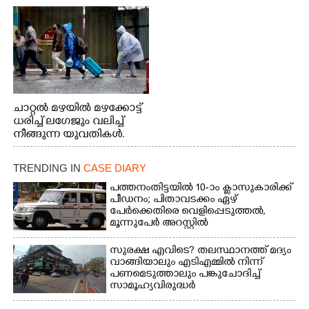
വേണ്ടിയായി ഓട്ടം. എറണാകുളം വാത്തുരുത്തിയിൽ
നിന്നുള്ള കാഴ്ച
ചാറ്റൽ മഴയിൽ മഴക്കോട്ട്
ധരിച്ച് ലഗേജും വലിച്ച്
നീങ്ങുന്ന യുവതികൾ.
എറണാകുളം മേനകയിൽ
നിന്നുള്ള കാഴ്ച
TRENDING IN
CASE DIARY
പത്തനംതിട്ടയിൽ 10-ാം ക്ലാസുകാരിക്ക്
പീഡനം; പിതാവടക്കം ഏഴ്
പേർക്കെതിരെ വെളിപ്പെടുത്തൽ,
മൂന്നുപേർ അറസ്റ്റിൽ
സുരക്ഷ എവിടെ?​ തലസ്ഥാനത്ത് മദ്യം
വാങ്ങിയാലും എടിഎമ്മിൽ നിന്ന്
പണമെടുത്താലും പങ്കുചോദിച്ച്
സാമൂഹ്യവിരുദ്ധർ