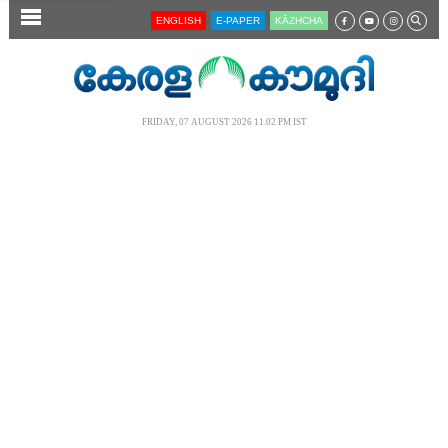
SECTIONS
ENGLISH
E-PAPER
KĀZHCHA
HOME
LATEST
FRIDAY, 07 AUGUST 2026 11.02 PM IST
AUDIO
NOTIFIED NEWS
POLL
KERALA
LOCAL
NEWS 360
CASE DIARY