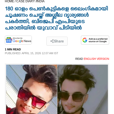
HOME /
CASE DIARY /
INDIA
CINEMA
180 ഓളം പെൺകുട്ടികളെ ലൈംഗികമായി
ചൂഷണം ചെയ്ത് അശ്ലീല ദൃശ്യങ്ങൾ
OPINION
പകർത്തി,​ ബിജെപി എംപിയുടെ
പരാതിയിൽ യുവാവ് പിടിയിൽ
PHOTOS
Share
LIFESTYLE
1 MIN READ
PUBLISHED: APRIL 15, 2026 12:07 AM IST
READ
ENGLISH VERSION
SPIRITUAL
INFO+
ART
ASTRO