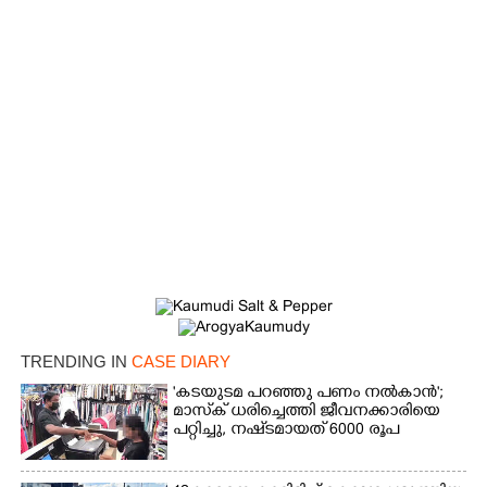
×
Share this link
TRENDING IN
CASE DIARY
'കടയുടമ പറഞ്ഞു പണം നൽകാൻ';
മാസ്‌ക് ധരിച്ചെത്തി ജീവനക്കാരിയെ
പറ്റിച്ചു, നഷ്‌ടമായത് 6000 രൂപ
Copy Link