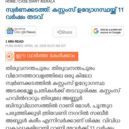
HOME /
CASE DIARY /
KERALA
CINEMA
സ്വർണക്കടത്ത്: കസ്റ്റംസ് ഉദ്യോഗസ്ഥയ്ക്ക് 11
വർഷം തടവ്
OPINION
Share
PHOTOS
1 MIN READ
PUBLISHED: APRIL 18, 2026 02:07 AM IST
LIFESTYLE
ഈ വാർത്ത കേൾക്കാം
തിരുവനന്തപുരം: തിരുവനന്തപുരം
SPIRITUAL
വിമാനത്താവളത്തിലെ ഒരു കിലോ
സ്വർണക്കടത്തിൽ കസ്റ്റംസ് ഉദ്യോഗസ്ഥ
INFO+
അടക്കമുള്ള പ്രതികൾക്ക് തടവുശിക്ഷ. കസ്റ്റംസ്
ഹവിൽദാറും തിരുമല അണ്ണൂർ
ബിന്ദുവിലാസത്തിൽ റാണി മോൾ, പൂന്തുറ
ART
പരുത്തിക്കുഴി ത്രിവേണി നഗറിൽ സബീർ
അബ്ദുൾ കരീം എന്നിവർക്കാണ് ശിക്ഷ. വിവിധ
ASTRO