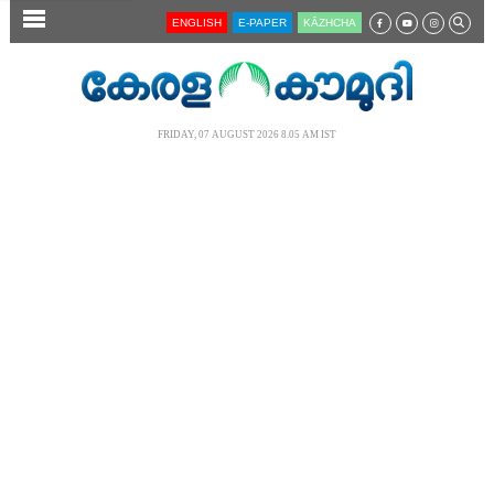
SECTIONS
ENGLISH
E-PAPER
KĀZHCHA
HOME
LATEST
FRIDAY, 07 AUGUST 2026 8.05 AM IST
AUDIO
NOTIFIED NEWS
POLL
KERALA
LOCAL
NEWS 360
CASE DIARY