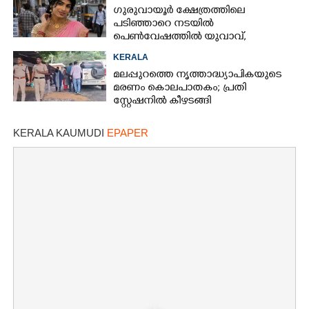
ഗുരുവായൂർ ക്ഷേത്രത്തിലെ
പടിഞ്ഞാറെ നടയിൽ
പെൺവേഷത്തിൽ യുവാവ്,​
കസ്റ്റഡിയിലെടുത്തപ്പോൾ
KERALA
തെളിഞ്ഞത് വൻഗൂഢാലോചന
മലപ്പുറത്തെ നൃത്താദ്ധ്യാപികയുടെ
മരണം കൊലപാതകം; പ്രതി
സ്റ്റേഷനിൽ കീഴടങ്ങി
KERALA KAUMUDI
EPAPER