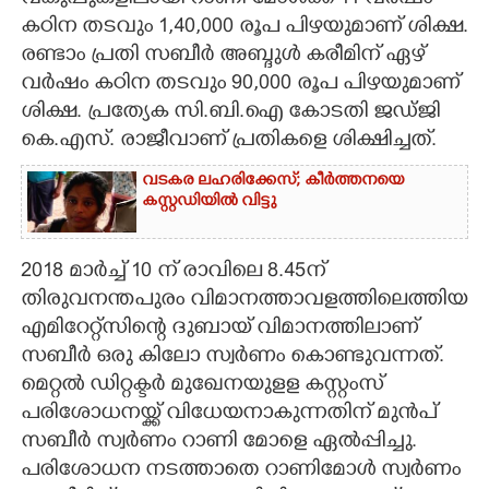
വകുപ്പുകളിലായി റാണി മോൾക്ക് 11 വർഷം
കഠിന തടവും 1,40,000 രൂപ പിഴയുമാണ് ശിക്ഷ.
CARTOONS
രണ്ടാം പ്രതി സബീർ അബ്ദുൾ കരീമിന് ഏഴ്
വർഷം കഠിന തടവും 90,000 രൂപ പിഴയുമാണ്
LITERATURE
ശിക്ഷ. പ്രത്യേക സി.ബി.ഐ കോടതി ജഡ്ജി
കെ.എസ്. രാജീവാണ് പ്രതികളെ ശിക്ഷിച്ചത്.
ZOOM
വടകര ലഹരിക്കേസ്; കീർത്തനയെ
കസ്റ്റഡിയിൽ വിട്ടു
CONTACT US
2018 മാർച്ച് 10 ന് രാവിലെ 8.45ന്
തിരുവനന്തപുരം വിമാനത്താവളത്തിലെത്തിയ
എമി​റേറ്റ്‌സിന്റെ ദുബായ് വിമാനത്തിലാണ്
സബീർ ഒരു കിലോ സ്വർണം കൊണ്ടുവന്നത്.
മെറ്റൽ ഡിറ്റക്ടർ മുഖേനയുളള കസ്റ്റംസ്
പരിശോധനയ്ക്ക് വിധേയനാകുന്നതിന് മുൻപ്
സബീർ സ്വർണം റാണി മോളെ ഏൽപ്പിച്ചു.
പരിശോധന നടത്താതെ റാണിമോൾ സ്വർണം