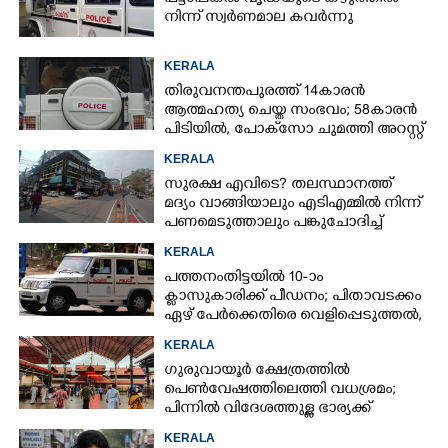
നിന്ന് സ്വർണമാല കവർന്നു
KERALA
തിരുവനന്തപുരത്ത് 14കാരൻ
ആത്മഹത്യ ചെയ്ത സംഭവം; 58കാരൻ
പിടിയിൽ, പോക്‌സോ ചുമത്തി അറസ്റ്റ്
KERALA
സുരക്ഷ എവിടെ?​ തലസ്ഥാനത്ത്
മദ്യം വാങ്ങിയാലും എടിഎമ്മിൽ നിന്ന്
പണമെടുത്താലും പങ്കുചോദിച്ച്
സാമൂഹ്യവിരുദ്ധർ
KERALA
പത്തനംതിട്ടയിൽ 10-ാം
ക്ലാസുകാരിക്ക് പീഡനം; പിതാവടക്കം
ഏഴ് പേർക്കെതിരെ വെളിപ്പെടുത്തൽ,
മൂന്നുപേർ അറസ്റ്റിൽ
KERALA
ഗുരുവായൂർ ക്ഷേത്രത്തിൽ
പെൺവേഷത്തിലെത്തി വധശ്രമം;
പിന്നിൽ വിദേശത്തുള്ള ഭാര്യക്ക്
ചിത്രങ്ങൾ അയച്ചതിലെ പക
KERALA