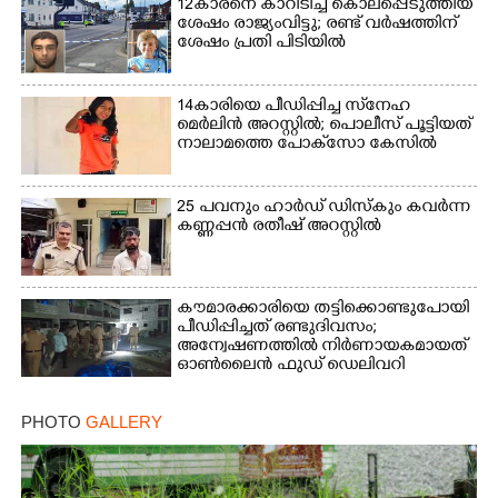
12കാരനെ കാറിടിച്ച് കൊലപ്പെടുത്തിയ
ശേഷം രാജ്യംവിട്ടു; രണ്ട് വർഷത്തിന്
ശേഷം പ്രതി പിടിയിൽ
14കാരിയെ പീഡിപ്പിച്ച സ്‌നേഹ
മെർലിൻ അറസ്റ്റിൽ; പൊലീസ് പൂട്ടിയത്
നാലാമത്തെ പോക്‌സോ കേസിൽ
25 പവനും ഹാർഡ് ഡിസ്കും കവർന്ന
കണ്ണപ്പൻ രതീഷ് അറസ്റ്റിൽ
കൗമാരക്കാരിയെ തട്ടിക്കൊണ്ടുപോയി
പീഡിപ്പിച്ചത് രണ്ടുദിവസം;
അന്വേഷണത്തിൽ നിർണായകമായത്
ഓൺലൈൻ ഫുഡ് ഡെലിവറി
PHOTO
GALLERY