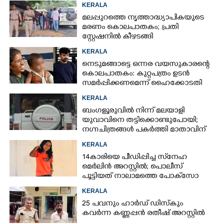
കസ്റ്റഡിയിലെടുത്തപ്പോൾ
KERALA
തെളിഞ്ഞത് വൻഗൂഢാലോചന
മലപ്പുറത്തെ നൃത്താദ്ധ്യാപികയുടെ
മരണം കൊലപാതകം; പ്രതി
സ്റ്റേഷനിൽ കീഴടങ്ങി
KERALA
നെടുമങ്ങാട്ടെ ഒന്നര വയസുകാരന്റെ
കൊലപാതകം: കുറ്റപത്രം ഉടൻ
സമർപ്പിക്കണമെന്ന് ഹൈക്കോടതി
KERALA
ബംഗളൂരുവിൽ നിന്ന് മലയാളി
യുവാവിനെ തട്ടിക്കൊണ്ടുപോയി;
നഗ്നചിത്രങ്ങൾ പകർത്തി മാതാവിന്
അയച്ചു
KERALA
14കാരിയെ പീഡിപ്പിച്ച സ്‌നേഹ
മെർലിൻ അറസ്റ്റിൽ; പൊലീസ്
പൂട്ടിയത് നാലാമത്തെ പോക്‌സോ
കേസിൽ
KERALA
25 പവനും ഹാർഡ് ഡിസ്കും
കവർന്ന കണ്ണപ്പൻ രതീഷ് അറസ്റ്റിൽ