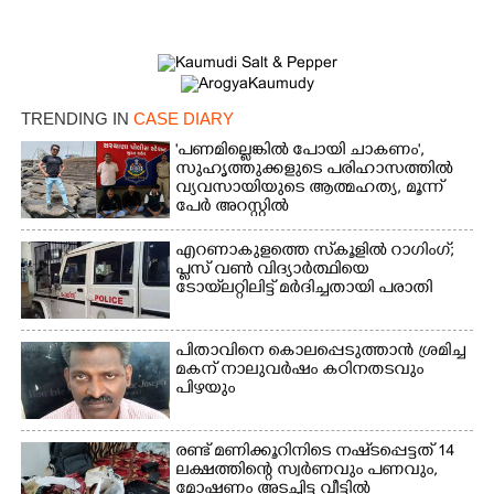
TRENDING IN
CASE DIARY
'പണമില്ലെങ്കിൽ പോയി ചാകണം',
സുഹൃത്തുക്കളുടെ പരിഹാസത്തിൽ
വ്യവസായിയുടെ ആത്മഹത്യ, മൂന്ന്
പേർ അറസ്റ്റിൽ
എറണാകുളത്തെ സ്‌കൂളിൽ റാഗിംഗ്;
പ്ലസ് വൺ വിദ്യാർത്ഥിയെ
ടോയ്‌ലറ്റിലിട്ട് മർദിച്ചതായി പരാതി
പിതാവിനെ കൊലപ്പെടുത്താൻ ശ്രമിച്ച
മകന് നാലുവർഷം കഠിനതടവും
പിഴയും
രണ്ട് മണിക്കൂറിനിടെ നഷ്‌ടപ്പെട്ടത് 14
ലക്ഷത്തിന്റെ സ്വർണവും പണവും,
മോഷണം അടച്ചിട്ട വീട്ടിൽ