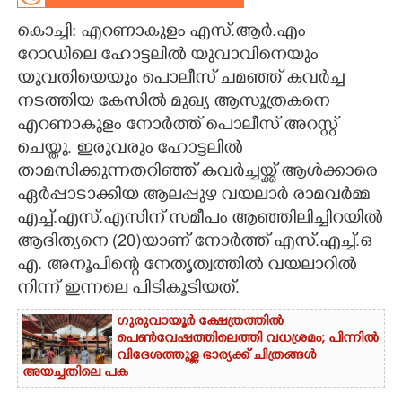
കൊച്ചി: എറണാകുളം എസ്.ആർ.എം
CARTOONS
റോഡിലെ ഹോട്ടലിൽ യുവാവിനെയും
യുവതിയെയും പൊലീസ് ചമഞ്ഞ് കവർച്ച
LITERATURE
നടത്തിയ കേസിൽ മുഖ്യ ആസൂത്രകനെ
എറണാകുളം നോർത്ത് പൊലീസ് അറസ്റ്റ്
ZOOM
ചെയ്തു. ഇരുവരും ഹോട്ടലിൽ
താമസിക്കുന്നതറിഞ്ഞ് കവർച്ചയ്ക്ക് ആൾക്കാരെ
CONTACT US
ഏർപ്പാടാക്കിയ ആലപ്പുഴ വയലാർ രാമവർമ്മ
എച്ച്.എസ്.എസിന് സമീപം ആഞ്ഞിലിച്ചിറയിൽ
ആദിത്യനെ (20)യാണ് നോർത്ത് എസ്.എച്ച്.ഒ
എ. അനൂപിന്റെ നേതൃത്വത്തിൽ വയലാറിൽ
നിന്ന് ഇന്നലെ പിടികൂടിയത്.
ഗുരുവായൂർ ക്ഷേത്രത്തിൽ
പെൺവേഷത്തിലെത്തി വധശ്രമം; പിന്നിൽ
വിദേശത്തുള്ള ഭാര്യക്ക് ചിത്രങ്ങൾ
അയച്ചതിലെ പക