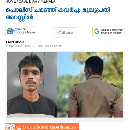
HOME /
CASE DIARY /
KERALA
CINEMA
പൊലീസ് ചമഞ്ഞ് കവ‌ർച്ച: മുഖ്യപ്രതി
അറസ്റ്റിൽ
OPINION
Share
PHOTOS
1 MIN READ
PUBLISHED: MAY 17, 2026 03:41 AM IST
LIFESTYLE
SPIRITUAL
INFO+
ART
ASTRO
ഈ വാർത്ത കേൾക്കാം