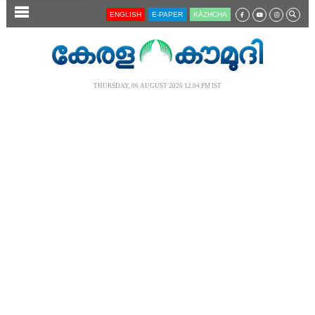
SECTIONS
ENGLISH
E-PAPER
KĀZHCHA
HOME
LATEST
THURSDAY, 06 AUGUST 2026 12.04 PM IST
AUDIO
NOTIFIED NEWS
POLL
KERALA
LOCAL
NEWS 360
CASE DIARY