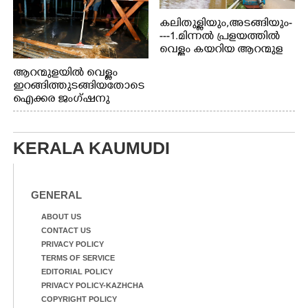
കലിതുള്ളിയും,അടങ്ങിയും-
---1.മിന്നൽ പ്രളയത്തിൽ
വെള്ളം കയറിയ ആറന്മുള
പെട്രോൾ പമ്പിന്
ആറന്മുളയിൽ വെള്ളം
സമീപത്തെ റോ‌ഡ് രണ്ടാം
ഇറങ്ങിത്തുടങ്ങിയതോടെ
തീയതിയിലെ
ഐക്കര ജംഗ്ഷനു
കാഴ്ച.2.വെള്ളം
സമീപം ആറന്മുള
ഇറങ്ങിപ്പോൾ
കിടങ്ങന്നൂർ റോഡിന്
ഇന്നലെത്തെ
സമീപം പ്രവർത്തിക്കു
കാഴ്ച.രക്ഷാപ്രവർത്തന
KERALA KAUMUDI
ആറന്മുള തട്ടുകട കഴുകി
ത്തിന് ഓച്ചിറ അഴിക്കലിൽ
വൃത്തിയാക്കുന്നു.
നിന്ന്എത്തിച്ച ബോട്ടും.
GENERAL
ABOUT US
CONTACT US
PRIVACY POLICY
TERMS OF SERVICE
EDITORIAL POLICY
PRIVACY POLICY-KAZHCHA
COPYRIGHT POLICY