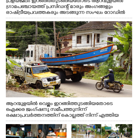
പ്രളയജലം ഇറങ്ങിത്തുടങ്ങിയതോടെ ആറന്മുളയിൽ
ഗ്രാമപഞ്ചായത്ത് പ്രസിഡന്റ് മാരും അംഗങ്ങളും
രാഷ്ട്രീയപ്രവത്തകരും അടങ്ങുന്ന സംഘം റോഡിൽ
അടിഞ്ഞ് കൂടിയ ചെളിയും മണ്ണും മറ്റ് മാലിന്യങ്ങളും
നീക്കം ചെയ്യുന്നു.
ആറന്മുളയിൽ വെള്ളം ഇറങ്ങിത്തുടങ്ങിയതോടെ
ഐക്കര ജംഗ്ഷനു സമീപത്തുനിന്ന്
രക്ഷാപ്രവർത്തനത്തിന് കൊല്ലത്ത് നിന്ന് എത്തിയ
ബോട്ടുകൾ തിരികെക്കൊണ്ടുപോകുന്നു.