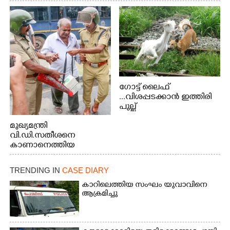
ഗോട്ട് ലൈഫ്
...വിശപ്പടക്കാൻ ഇത്തിരി
പുല്ല്
തിന്നാനെത്തിയതാണ്
മുഖ്യമന്ത്രി
ആട്. തെരുവ് നായ്ക്കൾ
വി.ഡി.സതീശനെ
കടിച്ച് കീറാൻ വന്നതോടെ
കാണാനെത്തിയ
വയറിന്റെ ആന്തൽ മറന്ന്
മോഹനൻ നായർ
ജീവന് വേണ്ടിയായി ഓട്ടം.
എറണാകുളം
TRENDING IN
CASE DIARY
വാത്തുരുത്തിയിൽ
നിന്നുള്ള കാഴ്ച
കാറിലെത്തിയ സംഘം യുവാവിനെ
ആക്രമിച്ചു