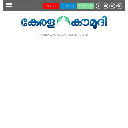
SECTIONS
ENGLISH
E-PAPER
KĀZHCHA
HOME
LATEST
SATURDAY, 08 AUGUST 2026 12.09 PM IST
AUDIO
NOTIFIED NEWS
POLL
KERALA
LOCAL
NEWS 360
CASE DIARY