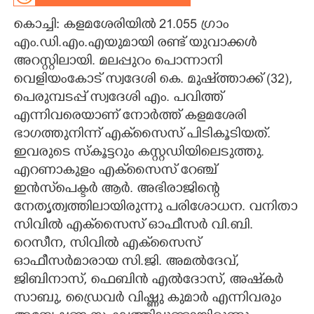
കൊച്ചി: കളമശേരിയിൽ 21.055 ഗ്രാം
CARTOONS
എം.ഡി.എം.എയുമായി രണ്ട് യുവാക്കൾ
അറസ്റ്റിലായി. മലപ്പുറം പൊന്നാനി
LITERATURE
വെളിയംകോട് സ്വദേശി കെ. മുഷ്ത്താക്ക് (32),
പെരുമ്പടപ്പ് സ്വദേശി എം. പവിത്ത്
ZOOM
എന്നിവരെയാണ് നോർത്ത് കളമശേരി
ഭാഗത്തുനിന്ന് എക്‌സൈസ് പിടികൂടിയത്.
CONTACT US
ഇവരുടെ സ്കൂട്ടറും കസ്റ്റഡിയിലെടുത്തു.
എറണാകുളം എക്‌സൈസ് റേഞ്ച്
ഇൻസ്‌പെക്ടർ ആർ. അഭിരാജിന്റെ
നേതൃത്വത്തിലായിരുന്നു പരിശോധന. വനിതാ
സിവിൽ എക്‌സൈസ് ഓഫീസർ വി.ബി.
റെസീന, സിവിൽ എക്‌സൈസ്
ഓഫീസർമാരായ സി.ജി. അമൽദേവ്,
ജിബിനാസ്, ഫെബിൻ എൽദോസ്, അഷ്‌കർ
സാബു, ഡ്രൈവർ വിഷ്ണു കുമാർ എന്നിവരും