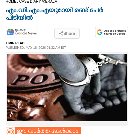
HOME /
CASE DIARY /
KERALA
CINEMA
എം.ഡി.എം.എയുമായി രണ്ട് പേർ
പിടിയിൽ
OPINION
Share
PHOTOS
1 MIN READ
PUBLISHED: MAY 18, 2026 01:32 AM IST
LIFESTYLE
SPIRITUAL
INFO+
ART
ASTRO
ഈ വാർത്ത കേൾക്കാം