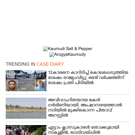
TRENDING IN
CASE DIARY
12കാരനെ കാറിടിച്ച് കൊലപ്പെടുത്തിയ
ശേഷം രാജ്യംവിട്ടു; രണ്ട് വർഷത്തിന്
ശേഷം പ്രതി പിടിയിൽ
×
Share this link
അവിവാഹിതയായ മകൾ
ഗർഭിണിയായി; അപമാനഭയത്താൽ
നദിയിൽ മുക്കികൊന്ന പിതാവ്
അറസ്റ്റിൽ
എട്ടാം ക്ളാസുകാരൻ തോക്കുമായി
Copy Link
സ്കൂളിൽ, വെടിവയ്പ്പിൽ