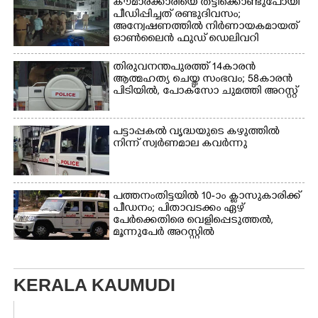
കൗമാരക്കാരിയെ തട്ടിക്കൊണ്ടുപോയി
പീഡിപ്പിച്ചത് രണ്ടുദിവസം;
അന്വേഷണത്തിൽ നിർണായകമായത്
ഓൺലൈൻ ഫുഡ് ഡെലിവറി
തിരുവനന്തപുരത്ത് 14കാരൻ
ആത്മഹത്യ ചെയ്ത സംഭവം; 58കാരൻ
പിടിയിൽ, പോക്‌സോ ചുമത്തി അറസ്റ്റ്
പട്ടാപ്പകൽ വൃദ്ധയുടെ കഴുത്തിൽ
നിന്ന് സ്വർണമാല കവർന്നു
പത്തനംതിട്ടയിൽ 10-ാം ക്ലാസുകാരിക്ക്
പീഡനം; പിതാവടക്കം ഏഴ്
പേർക്കെതിരെ വെളിപ്പെടുത്തൽ,
മൂന്നുപേർ അറസ്റ്റിൽ
KERALA KAUMUDI