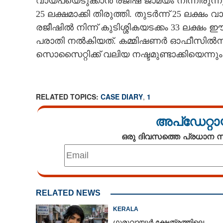
വായ്പയെടുക്കാൻ രജീഷ് ജാമ്യം നിന്നിരുന്
25 ലക്ഷമാക്കി തിരുത്തി. തുടർന്ന് 25 ലക്ഷ
CARTOONS
രജീഷിൽ നിന്ന് കുടിശ്ശികയടക്കം 33 ലക്ഷം
പരാതി നൽകിയത്. കമ്മിഷണർ ഓഫീസിൽനിന്ന് വ
LITERATURE
സൊസൈറ്റിക്ക് വലിയ നഷ്ടമുണ്ടാക്കിയെന്നും
ZOOM
RELATED TOPICS:
CASE DIARY
,
1
CONTACT US
അപ്ഡേറ്റാ
ഒരു ദിവസത്തെ പ്രധാന
RELATED NEWS
KERALA
ഗുരുവായൂർ ക്ഷേത്രത്തിലെ