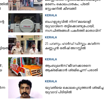
്തിൽ
മരണം കൊലപാതകം; പ്രതി
ൾ
സ്റ്റേഷനിൽ കീഴടങ്ങി
KERALA
്റെ
ബംഗളൂരുവിൽ നിന്ന് മലയാളി
യുവാവിനെ തട്ടിക്കൊണ്ടുപോയി;
നഗ്നചിത്രങ്ങൾ പകർത്തി മാതാവിന്
അയച്ചു
KERALA
25 പവനും ഹാർഡ് ഡിസ്കും കവർന്ന
ടിയത്
കണ്ണപ്പൻ രതീഷ് അറസ്റ്റിൽ
KERALA
';
ആംബുലൻസ് ജീവനക്കാരനെ
യെ
ആക്രമിക്കാൻ ശ്രമിച്ചെന്ന് പരാതി
KERALA
ന്ന
യുവതിയെ കൊലപ്പെടുത്താൻ ശ്രമിച്ച
യുവാവ് പിടിയിൽ
Share this link