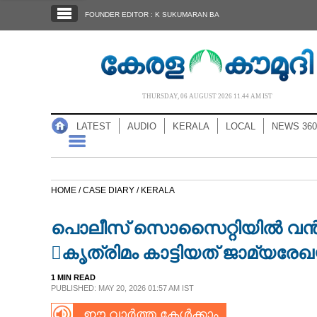
SECTIONS
FOUNDER EDITOR : K SUKUMARAN BA
HOME
LATEST
AUDIO
THURSDAY, 06 AUGUST 2026 11.44 AM IST
NOTIFIED NEWS
LATEST
AUDIO
KERALA
LOCAL
NEWS 360
POLL
KERALA
HOME /
CASE DIARY /
KERALA
LOCAL
പൊലീസ് സൊസെെറ്റിയിൽ വൻ തട്
NEWS 360
കൃത്രിമം കാട്ടിയത് ജാമ്യരേഖയ
1 MIN READ
CASE DIARY
PUBLISHED: MAY 20, 2026 01:57 AM IST
ഈ വാർത്ത കേൾക്കാം