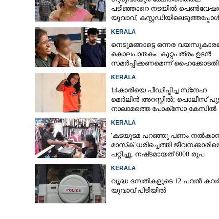
പടിഞ്ഞാറെ നടയിൽ പെൺവേഷത
യുവാവ്,​ കസ്റ്റഡിയിലെടുത്തപ്പോ
തെളിഞ്ഞത് വൻഗൂഢാലോചന
KERALA
നെടുമങ്ങാട്ടെ ഒന്നര വയസുകാരന
കൊലപാതകം: കുറ്റപത്രം ഉടൻ
സമർപ്പിക്കണമെന്ന് ഹൈക്കോടതി
KERALA
14കാരിയെ പീഡിപ്പിച്ച സ്‌നേഹ
മെർലിൻ അറസ്റ്റിൽ; പൊലീസ് പൂട്
നാലാമത്തെ പോക്‌സോ കേസിൽ
KERALA
'കടയുടമ പറഞ്ഞു പണം നൽകാൻ
മാസ്‌ക് ധരിച്ചെത്തി ജീവനക്കാരി
പറ്റിച്ചു, നഷ്‌ടമായത് 6000 രൂപ
KERALA
വൃദ്ധ ദമ്പതികളുടെ 12 പവൻ കവർ
യുവാവ് പിടിയിൽ