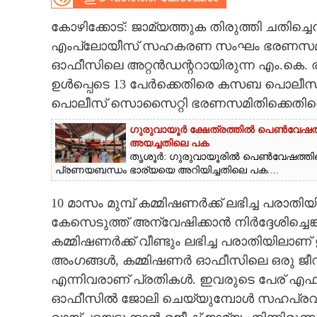
CINEMA
കോഴിക്കോട്: ജാമ്യത്തുക തിരുത്തി ചതിച്ച
എംപ്ലോയീസ് സഹകരണ സംഘം ഭരണസമിതി
OPINION
ഓഫീസിലെ അറ്റൻഡന്ററായിരുന്ന എം.കെ. 
ഉൾപ്പെടെ 13 പേർക്കെതിരെ കസബ പൊലീസ
PHOTOS
പൊലീസ് സൊസൈറ്റി ഭരണസമിതിക്കെതിരെ ക
ഗുരുവായൂർ ക്ഷേത്രത്തിൽ പെൺവേഷത്തില
LIFESTYLE
അയച്ചതിലെ പക
തൃശൂർ: ഗുരുവായൂരിൽ പെൺവേഷത്തിലെത
പ്രണയബന്ധം ഭാര്യയെ അറിയിച്ചതിലെ പക....
SPIRITUAL
10 മാസം മുമ്പ് കമ്മിഷണർക്ക് ലഭിച്ച
INFO+
കേസെടുത്ത് അന്വേഷിക്കാൻ നിർദ്ദേശിച്ചെങ
കമ്മിഷണർക്ക് വീണ്ടും ലഭിച്ച പരാതിയില
ART
അംഗങ്ങൾ, കമ്മിഷണർ ഓഫീസിലെ ഒരു ജീവനക
എന്നിവരാണ് പ്രതികൾ. ഇവരുടെ പേര് എഫ്.
ഓഫീസിൽ ജോലി ചെയ്യുമ്പോൾ സഹപ്രവർത്
ASTRO