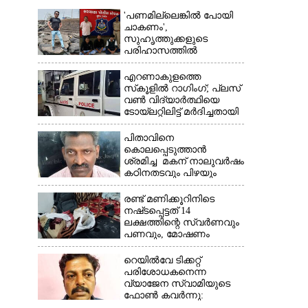
'പണമില്ലെങ്കിൽ പോയി
ചാകണം',
സുഹൃത്തുക്കളുടെ
പരിഹാസത്തിൽ
വ്യവസായിയുടെ
ആത്മഹത്യ, മൂന്ന് പേർ
എറണാകുളത്തെ
അറസ്റ്റിൽ
സ്‌കൂളിൽ റാഗിംഗ്; പ്ലസ്
വൺ വിദ്യാർത്ഥിയെ
ടോയ്‌ലറ്റിലിട്ട് മർദിച്ചതായി
പരാതി
പിതാവിനെ
കൊലപ്പെടുത്താൻ
ശ്രമിച്ച മകന് നാലുവർഷം
കഠിനതടവും പിഴയും
രണ്ട് മണിക്കൂറിനിടെ
നഷ്‌ടപ്പെട്ടത് 14
ലക്ഷത്തിന്റെ സ്വർണവും
പണവും, മോഷണം
അടച്ചിട്ട വീട്ടിൽ
റെയിൽവേ ടിക്കറ്റ്
പരിശോധകനെന്ന
വ്യാജേന സ്വാമിയുടെ
ഫോൺ കവർന്നു:
കൊച്ചിയിൽ പിടിയിലായത്