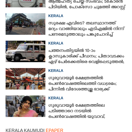
ആത്മഹത്യ ചെയ്ത സംഭവം; 58കാരൻ
പിടിയിൽ, പോക്‌സോ ചുമത്തി അറസ്റ്റ്
KERALA
സുരക്ഷ എവിടെ?​ തലസ്ഥാനത്ത്
മദ്യം വാങ്ങിയാലും എടിഎമ്മിൽ നിന്ന്
പണമെടുത്താലും പങ്കുചോദിച്ച്
സാമൂഹ്യവിരുദ്ധർ
KERALA
പത്തനംതിട്ടയിൽ 10-ാം
ക്ലാസുകാരിക്ക് പീഡനം; പിതാവടക്കം
ഏഴ് പേർക്കെതിരെ വെളിപ്പെടുത്തൽ,
മൂന്നുപേർ അറസ്റ്റിൽ
KERALA
ഗുരുവായൂർ ക്ഷേത്രത്തിൽ
പെൺവേഷത്തിലെത്തി വധശ്രമം;
പിന്നിൽ വിദേശത്തുള്ള ഭാര്യക്ക്
ചിത്രങ്ങൾ അയച്ചതിലെ പക
KERALA
ഗുരുവായൂർ ക്ഷേത്രത്തിലെ
പടിഞ്ഞാറെ നടയിൽ
പെൺവേഷത്തിൽ യുവാവ്,​
കസ്റ്റഡിയിലെടുത്തപ്പോൾ
തെളിഞ്ഞത് വൻഗൂഢാലോചന
KERALA KAUMUDI
EPAPER