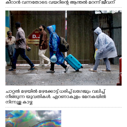
കീറാൻ വന്നതോടെ വയറിന്റെ ആന്തൽ മറന്ന് ജീവന്
വേണ്ടിയായി ഓട്ടം. എറണാകുളം വാത്തുരുത്തിയിൽ
നിന്നുള്ള കാഴ്ച
ചാറ്റൽ മഴയിൽ മഴക്കോട്ട് ധരിച്ച് ലഗേജും വലിച്ച്
നീങ്ങുന്ന യുവതികൾ. എറണാകുളം മേനകയിൽ
നിന്നുള്ള കാഴ്ച