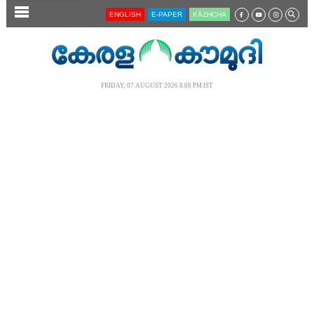
SECTIONS
ENGLISH
E-PAPER
KĀZHCHA
HOME
LATEST
FRIDAY, 07 AUGUST 2026 8.08 PM IST
AUDIO
NOTIFIED NEWS
POLL
KERALA
LOCAL
NEWS 360
CASE DIARY