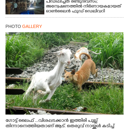
പീഡിപ്പിച്ചത് രണ്ടുദിവസം;
അന്വേഷണത്തിൽ നിർണായകമായത്
ഓൺലൈൻ ഫുഡ് ഡെലിവറി
PHOTO
GALLERY
ഗോട്ട് ലൈഫ് ...വിശപ്പടക്കാൻ ഇത്തിരി പുല്ല്
തിന്നാനെത്തിയതാണ് ആട്. തെരുവ് നായ്ക്കൾ കടിച്ച്