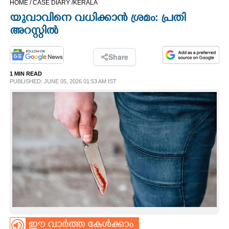
HOME /
CASE DIARY /
KERALA
CINEMA
യുവാവിനെ വധിക്കാൻ ശ്രമം: പ്രതി
അറസ്റ്റിൽ
OPINION
Share
PHOTOS
1 MIN READ
PUBLISHED: JUNE 05, 2026 01:53 AM IST
LIFESTYLE
SPIRITUAL
INFO+
ART
ASTRO
ഈ വാർത്ത കേൾക്കാം