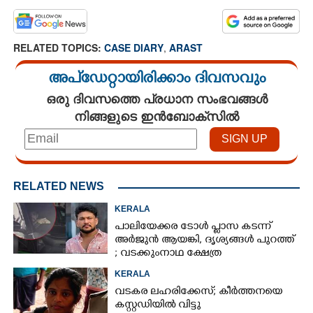
RELATED TOPICS:
CASE DIARY
,
ARAST
അപ്ഡേറ്റായിരിക്കാം ദിവസവും
ഒരു ദിവസത്തെ പ്രധാന സംഭവങ്ങൾ
നിങ്ങളുടെ ഇൻബോക്സിൽ
RELATED NEWS
KERALA
പാലിയേക്കര ടോൾ പ്ലാസ കടന്ന്
അർജുൻ ആയങ്കി,​ ദൃശ്യങ്ങൾ പുറത്ത്
; വടക്കുംനാഥ ക്ഷേത്ര
മൈതാനത്തുണ്ടെന്ന് ഫേസ്ബുക്ക്
KERALA
പോസ്റ്റ്
വടകര ലഹരിക്കേസ്; കീർത്തനയെ
കസ്റ്റഡിയിൽ വിട്ടു