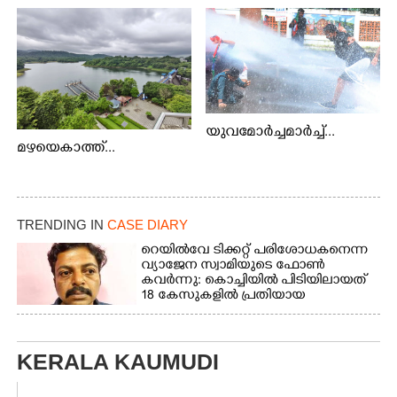
യുവമോർച്ചമാർച്ച്...
മഴയെകാത്ത്...
TRENDING IN
CASE DIARY
റെയിൽവേ ടിക്കറ്റ് പരിശോധകനെന്ന
വ്യാജേന സ്വാമിയുടെ ഫോൺ
കവർന്നു: കൊച്ചിയിൽ പിടിയിലായത്
18 കേസുകളിൽ പ്രതിയായ
തട്ടിപ്പുവീരൻ
KERALA KAUMUDI