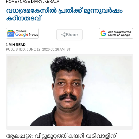
HOME /
CASE DIARY /
KERALA
CINEMA
വധശ്രമകേസിൽ പ്രതിക്ക്​ മൂന്നുവർഷം
കഠിനതടവ്​
OPINION
Share
PHOTOS
1 MIN READ
PUBLISHED: JUNE 12, 2026 03:26 AM IST
LIFESTYLE
SPIRITUAL
INFO+
ART
ASTRO
ആലപ്പുഴ: വീട്ടുമുറ്റത്ത്​ കയറി വടിവാളിന്​​