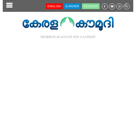
SECTIONS
ENGLISH
E-PAPER
KĀZHCHA
HOME
LATEST
THURSDAY, 06 AUGUST 2026 11.54 PM IST
AUDIO
NOTIFIED NEWS
POLL
KERALA
LOCAL
NEWS 360
CASE DIARY