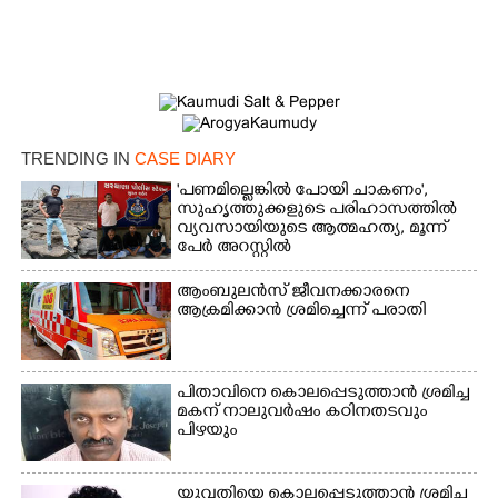
×
Share this link
TRENDING IN
CASE DIARY
'പണമില്ലെങ്കിൽ പോയി ചാകണം',
സുഹൃത്തുക്കളുടെ പരിഹാസത്തിൽ
വ്യവസായിയുടെ ആത്മഹത്യ, മൂന്ന്
Copy Link
പേർ അറസ്റ്റിൽ
ആംബുലൻസ് ജീവനക്കാരനെ
ആക്രമിക്കാൻ ശ്രമിച്ചെന്ന് പരാതി
പിതാവിനെ കൊലപ്പെടുത്താൻ ശ്രമിച്ച
മകന് നാലുവർഷം കഠിനതടവും
പിഴയും
യുവതിയെ കൊലപ്പെടുത്താൻ ശ്രമിച്ച