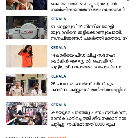
കൊലപാതകം: കുറ്റപത്രം ഉടൻ
സമർപ്പിക്കണമെന്ന് ഹൈക്കോടതി
KERALA
ബംഗളൂരുവിൽ നിന്ന് മലയാളി
യുവാവിനെ തട്ടിക്കൊണ്ടുപോയി;
നഗ്നചിത്രങ്ങൾ പകർത്തി മാതാവിന്
അയച്ചു
KERALA
14കാരിയെ പീഡിപ്പിച്ച സ്‌നേഹ
മെർലിൻ അറസ്റ്റിൽ; പൊലീസ്
പൂട്ടിയത് നാലാമത്തെ പോക്‌സോ
കേസിൽ
KERALA
25 പവനും ഹാർഡ് ഡിസ്കും
കവർന്ന കണ്ണപ്പൻ രതീഷ് അറസ്റ്റിൽ
KERALA
'കടയുടമ പറഞ്ഞു പണം നൽകാൻ';
മാസ്‌ക് ധരിച്ചെത്തി ജീവനക്കാരിയെ
പറ്റിച്ചു, നഷ്‌ടമായത് 6000 രൂപ