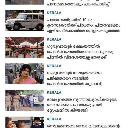
പണമെടുത്താലും പങ്കുചോദിച്ച്
സാമൂഹ്യവിരുദ്ധർ
KERALA
പത്തനംതിട്ടയിൽ 10-ാം
ക്ലാസുകാരിക്ക് പീഡനം; പിതാവടക്കം
ഏഴ് പേർക്കെതിരെ വെളിപ്പെടുത്തൽ,
മൂന്നുപേർ അറസ്റ്റിൽ
KERALA
ഗുരുവായൂർ ക്ഷേത്രത്തിൽ
പെൺവേഷത്തിലെത്തി വധശ്രമം;
പിന്നിൽ വിദേശത്തുള്ള ഭാര്യക്ക്
ചിത്രങ്ങൾ അയച്ചതിലെ പക
KERALA
ഗുരുവായൂർ ക്ഷേത്രത്തിലെ
പടിഞ്ഞാറെ നടയിൽ
പെൺവേഷത്തിൽ യുവാവ്,​
കസ്റ്റഡിയിലെടുത്തപ്പോൾ
KERALA
തെളിഞ്ഞത് വൻഗൂഢാലോചന
മലപ്പുറത്തെ നൃത്താദ്ധ്യാപികയുടെ
മരണം കൊലപാതകം; പ്രതി
സ്റ്റേഷനിൽ കീഴടങ്ങി
KERALA
നെടുമങ്ങാട്ടെ ഒന്നര വയസുകാരന്റെ