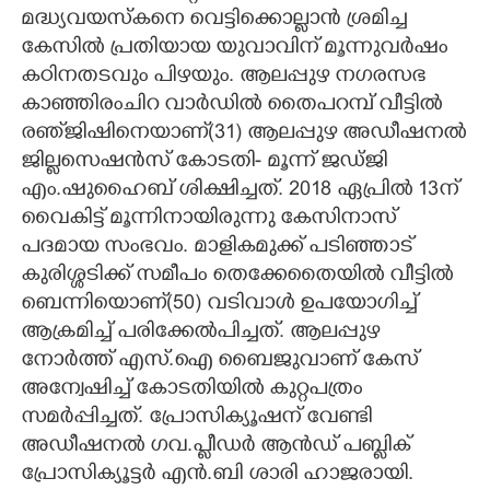
മദ്ധ്യവയസ്കനെ വെട്ടിക്കൊല്ലാൻ ശ്രമിച്ച
CARTOONS
കേസിൽ പ്രതിയായ യുവാവിന്​ മൂന്നുവർഷം
കഠിനതടവും പിഴയും. ആലപ്പുഴ നഗരസഭ
LITERATURE
കാഞ്ഞിരംചിറ വാർഡിൽ തൈപറമ്പ് വീട്ടിൽ
രഞ്​ജിഷിനെയാണ്(31) ആലപ്പുഴ അഡീഷനൽ
ജില്ലസെഷൻസ്​ കോടതി- മൂന്ന്​ ജഡ്ജി
ZOOM
എം.ഷുഹൈബ്​ ശിക്ഷിച്ചത്​. 2018 ഏപ്രിൽ 13ന്​
വൈകിട്ട്​ മൂന്നിനായിരുന്നു കേസിനാസ്​
CONTACT US
പദമായ സംഭവം. മാളികമുക്ക്​ പടിഞ്ഞാട്​
കുരിശ്ശടിക്ക്​ സമീപം തെക്കേതൈയിൽ വീട്ടിൽ
ബെന്നിയൊണ്​(50) വടിവാൾ ഉപയോഗിച്ച്​
ആക്രമിച്ച്​ പരിക്കേൽപിച്ചത്​. ആലപ്പുഴ
നോർത്ത് എസ്​.ഐ ബൈജുവാണ്​ കേസ്​
അന്വേഷിച്ച്​ കോടതിയിൽ കുറ്റപത്രം
സമർപ്പിച്ചത്​. പ്രോസിക്യൂഷന് വേണ്ടി
അഡീഷനൽ ഗവ.പ്ലീഡർ ആൻഡ്​ പബ്ലിക്
പ്രോസിക്യൂട്ടർ എൻ.ബി ശാരി ഹാജരായി.