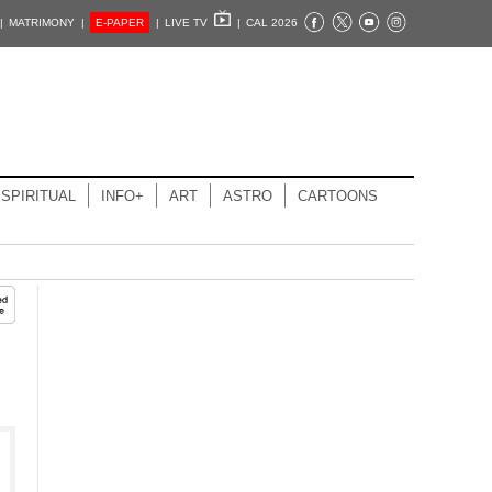
|
MATRIMONY |
E-PAPER
|
LIVE TV
|
CAL 2026
SPIRITUAL
INFO+
ART
ASTRO
CARTOONS