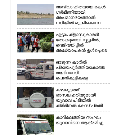
അവിവാഹിതയായ മകൾ
ഗർഭിണിയായി;
അപമാനഭയത്താൽ
നദിയിൽ മുക്കികൊന്ന
പിതാവ് അറസ്റ്റിൽ
എട്ടാം ക്ളാസുകാരൻ
തോക്കുമായി സ്കൂളിൽ,
വെടിവയ്പ്പിൽ
×
അദ്ധ്യാപകൻ ഉൾപ്പെടെ
രണ്ടുമരണം; 15 പേർക്ക്
പരിക്ക്
ഓടുന്ന കാറിൽ
പ്രായപൂർത്തിയാകാത്ത
ആദിവാസി
പെൺകുട്ടികളെ
കൂട്ടബലാത്സംഗത്തിന്
ഇരയാക്കി; മൂന്ന് പേർ
കഴക്കൂട്ടത്ത്
പിടിയിൽ
രാസലഹരിയുമായി
യുവാവ് പിടിയിൽ
ക്രിമിനൽ കേസ് പ്രതി
ഓടി രക്ഷപ്പെട്ടു
കാറിലെത്തിയ സംഘം
യുവാവിനെ ആക്രമിച്ചു