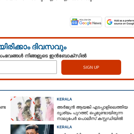
യിരിക്കാം ദിവസവും
 സംഭവങ്ങൾ നിങ്ങളുടെ ഇൻബോക്സിൽ
KERALA
ണ്ട
അർജുൻ ആയങ്കി എടപ്പാളിലെത്തിയ
ദൃശ്യം പുറത്ത്; ഒപ്പമുണ്ടായിരുന്ന
നാലുപേർ പൊലീസ് കസ്റ്റഡിയിൽ
KERALA