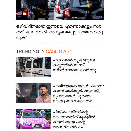
ഒഴിവ് ദിനമായ ഇന്നലെ എറണാകുളം സൗ
ത്ത് പാലത്തിൽ അനുഭവപ്പെട്ട ഗതാഗതക്കു
രുക്ക്
TRENDING IN
CASE DIARY
പട്ടാപ്പകൽ വൃദ്ധയുടെ
കഴുത്തിൽ നിന്ന്
സ്വർണമാല കവർന്നു
പാലിയേക്കര ടോൾ പ്ലാസ
കടന്ന് അർജുൻ ആയങ്കി,​
ദൃശ്യങ്ങൾ പുറത്ത് ;
വടക്കുംനാഥ ക്ഷേത്ര
മൈതാനത്തുണ്ടെന്ന്
ഫേസ്ബുക്ക് പോസ്റ്റ്
പിങ്ക് പൊലീസിന്റെ
വാഹനത്തിന് മുകളിൽ
കയറി മദ്യപന്റെ
അസഭ്യവ‌ർഷം