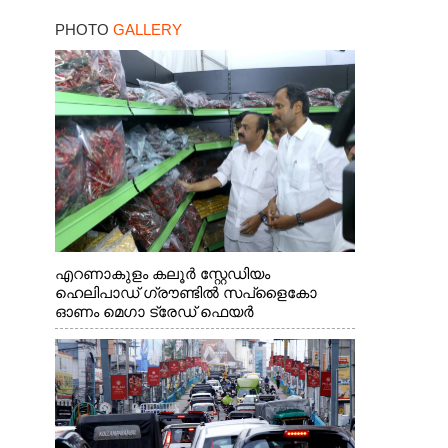
PHOTO
GALLERY
എറണാകുളം കലൂർ സ്റ്റേഡിയം
ഹെലിപാഡ് ഗ്രൗണ്ടിൽ സപ്ളൈകോ
ഓണം മെഗാ ട്രേഡ് ഫെയർ
സംസ്ഥാനതല ഉദ്ഘാടനം നിർവഹിച്ച്
സ്റ്റാൾ സന്ദർശിക്കുന്ന മുഖ്യമന്ത്രി വി.ഡി.
സതീശൻ. മന്ത്രി അനൂപ് ജേക്കബ് സമീപം