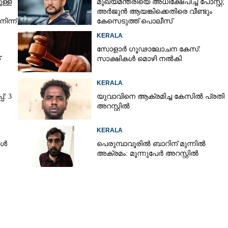
ള്ള
മുഖ്യമന്ത്രിയെ അധിക്ഷേപിച്ച് പോസ്റ്റ്;
അർജുൻ ആയങ്കിക്കെതിരെ വീണ്ടും
ിന്ന്
കേസെടുത്ത് പൊലീസ്
KERALA
സോളാർ ഗൂഢാലോചന കേസ്:
്
സാക്ഷികൾ മൊഴി നൽകി
KERALA
്: 3
യുവാവിനെ ആക്രമിച്ച കേസിൽ പ്രതി
Share this link
അറസ്റ്റിൽ
KERALA
ങൾ
പെരുമ്പാവൂരിൽ ബാറിന് മുന്നിൽ
അക്രമം: മൂന്നുപേർ അറസ്റ്റിൽ
Copy Link
ിരോധാനം : കെഡാവർ
ോധന നടത്തി