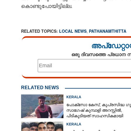
കൊണ്ടുപോയിട്ടില്ല.
RELATED TOPICS:
LOCAL NEWS
,
PATHANAMTHITTA
അപ്ഡേറ്റാ
ഒരു ദിവസത്തെ പ്രധാന
RELATED NEWS
KERALA
പോക്‌സോ കേസ്; കുപ്രസിദ്ധ ഗു
സാഗേഷ് കുമ്പാളി അറസ്റ്റിൽ,
പിടികൂടിയത് സാഹസികമായി
KERALA