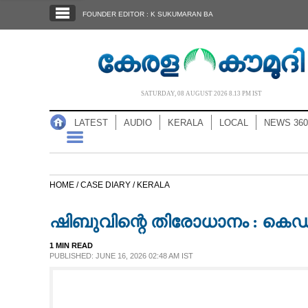
SECTIONS
FOUNDER EDITOR : K SUKUMARAN BA
HOME
LATEST
AUDIO
SATURDAY, 08 AUGUST 2026 8.13 PM IST
NOTIFIED NEWS
LATEST
AUDIO
KERALA
LOCAL
NEWS 360
POLL
KERALA
HOME /
CASE DIARY /
KERALA
LOCAL
ഷിബുവിന്റെ തിരോധാനം : ക
NEWS 360
1 MIN READ
PUBLISHED: JUNE 16, 2026 02:48 AM IST
CASE DIARY