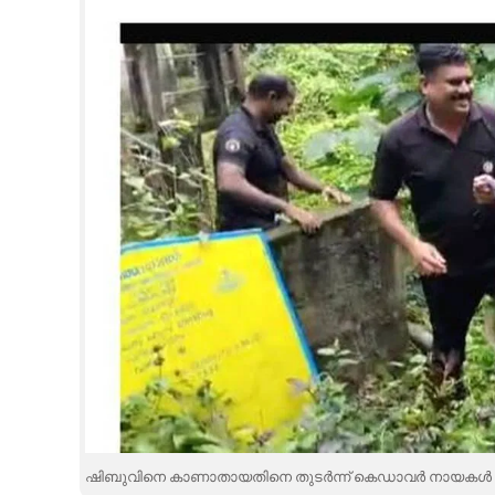
CINEMA
OPINION
PHOTOS
LIFESTYLE
SPIRITUAL
INFO+
ART
ASTRO
ഷിബുവിനെ കാണാതായതിനെ തുടർന്ന് കെഡാവർ നായകൾ മുക്കൂട