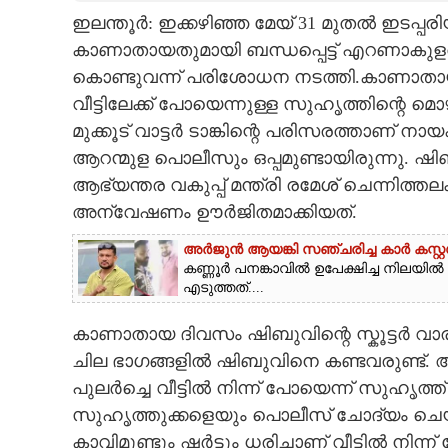
ഇലന്തൂർ: ഇക്കഴിഞ്ഞ മേയ് 31 മുതൽ ഇടപ്
CARTOONS
കാണാതായതുമായി ബന്ധപ്പെട്ട് എറണാകുളത
കൊണ്ടുവന്ന് പരിശോധന നടത്തി.കാണാതായ ദി
LITERATURE
വീട്ടിലേക്ക് പോയെന്നുള്ള സുഹൃത്തിന്റെ മ
മുക്കൂട് വാട്ടർ ടാങ്കിന്റെ പരിസരത്താണ
ZOOM
ആറന്മുള പൊലീസും ഒപ്പമുണ്ടായിരുന്നു. ഷ
ആഭ്യന്തര വകുപ്പ് മന്ത്രി രമേശ് ചെന്നിത
CONTACT US
അന്വേഷണം ഊർജിതമാക്കിയത്‌.
അർജുൻ ആയങ്കി സഞ്ചരിച്ച കാർ കസ്റ്റഡ
കണ്ണൂർ പനങ്കാവിൽ ഉപേക്ഷിച്ച നിലയി
എടുത്തത്....
കാണാതായ ദിവസം ഷിബുവിന്റെ സ്കൂട്ടർ വാര്യ
ചില ഭാഗങ്ങളിൽ ഷിബുവിനെ കണ്ടവരുണ്ട്. അന്ന
പുലർച്ചെ വീട്ടിൽ നിന്ന് പോയെന്ന് സുഹൃത്ത്
സുഹൃത്തുക്കളെയും പൊലീസ് ചോദ്യം ചെയ്
കാവിമുണ്ടും ഷർട്ടും ധരിച്ചാണ് വീട്ടിൽ ന