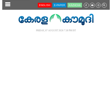
SECTIONS
ENGLISH
E-PAPER
KĀZHCHA
HOME
LATEST
FRIDAY, 07 AUGUST 2026 7.58 PM IST
AUDIO
NOTIFIED NEWS
POLL
KERALA
LOCAL
NEWS 360
CASE DIARY