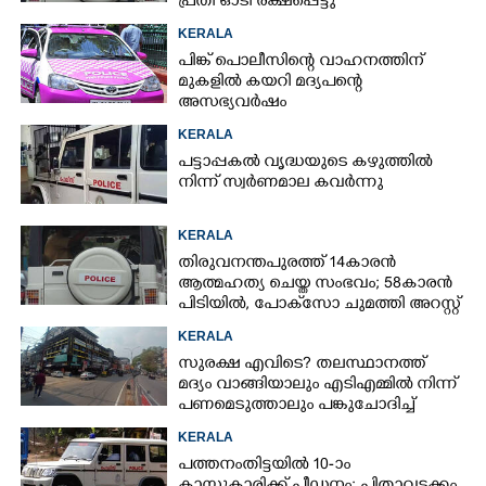
പ്രതി ഓടി രക്ഷപ്പെട്ടു
KERALA
പിങ്ക് പൊലീസിന്റെ വാഹനത്തിന്
മുകളിൽ കയറി മദ്യപന്റെ
അസഭ്യവ‌ർഷം
KERALA
പട്ടാപ്പകൽ വൃദ്ധയുടെ കഴുത്തിൽ
നിന്ന് സ്വർണമാല കവർന്നു
KERALA
തിരുവനന്തപുരത്ത് 14കാരൻ
ആത്മഹത്യ ചെയ്ത സംഭവം; 58കാരൻ
പിടിയിൽ, പോക്‌സോ ചുമത്തി അറസ്റ്റ്
KERALA
സുരക്ഷ എവിടെ?​ തലസ്ഥാനത്ത്
മദ്യം വാങ്ങിയാലും എടിഎമ്മിൽ നിന്ന്
പണമെടുത്താലും പങ്കുചോദിച്ച്
സാമൂഹ്യവിരുദ്ധർ
KERALA
പത്തനംതിട്ടയിൽ 10-ാം