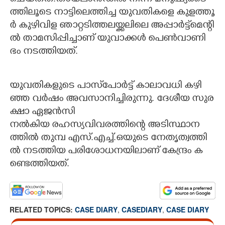
ത്തി​ലൂ​ടെ​ ​നാ​ട്ടി​ലെ​ത്തി​ച്ച​ ​യു​വ​തി​ക​ളെ​ ​കു​ള​ത്തൂ​
ർ​ ​കു​ഴി​വി​ള​ ​ഞാ​റ്റ​ടി​ത്ത​ല​യ്ക്ക​ലി​ലെ​ ​അ​പ്പാ​ർ​ട്ട്മെ​ന്റി​
ൽ​ ​താ​മ​സി​പ്പി​ച്ചാ​ണ് ​യു​വാ​ക്ക​ൾ​ ​പെ​ൺ​വാ​ണി​
ഭം​ ​ന​ട​ത്തി​യ​ത്.
യു​വ​തി​ക​ളു​ടെ​ ​പാ​സ്‌​പോ​ർ​ട്ട് ​കാ​ലാ​വ​ധി​ ​ക​ഴി​
ഞ്ഞ​ ​വ​ർ​ഷം​ ​അ​വ​സാ​നി​ച്ചി​രു​ന്നു.​ ​ദേ​ശീ​യ​ ​സു​ര​
ക്ഷാ​ ​ഏ​ജ​ൻ​സി
ന​ൽ​കി​യ​ ​ര​ഹ​സ്യ​വി​വ​ര​ത്തി​ന്റെ​ ​അ​ടി​സ്ഥാ​ന​
ത്തി​ൽ​ ​തു​മ്പ​ ​എ​സ്.​എ​ച്ച്.​ഒ​യു​ടെ​ ​നേ​തൃ​ത്വ​ത്തി​
ൽ​ ​ന​ട​ത്തി​യ​ ​പ​രി​ശോ​ധ​ന​യി​ലാ​ണ് ​കേ​ന്ദ്രം​ ​ക​
ണ്ടെ​ത്തി​യ​ത്.
RELATED TOPICS:
CASE DIARY
,
CASEDIARY
,
CASE DIARY