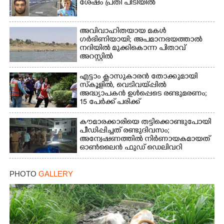
ശേഷം പ്രതി പിടിയിൽ
അവിവാഹിതയായ മകൾ
ഗർഭിണിയായി; അപമാനഭയത്താൽ
നദിയിൽ മുക്കികൊന്ന പിതാവ്
അറസ്റ്റിൽ
എട്ടാം ക്ളാസുകാരൻ തോക്കുമായി
സ്കൂളിൽ, വെടിവയ്പ്പിൽ
അദ്ധ്യാപകൻ ഉൾപ്പെടെ രണ്ടുമരണം;
15 പേർക്ക് പരിക്ക്
കൗമാരക്കാരിയെ തട്ടിക്കൊണ്ടുപോയി
പീഡിപ്പിച്ചത് രണ്ടുദിവസം;
അന്വേഷണത്തിൽ നിർണായകമായത്
ഓൺലൈൻ ഫുഡ് ഡെലിവറി
PHOTO
GALLERY