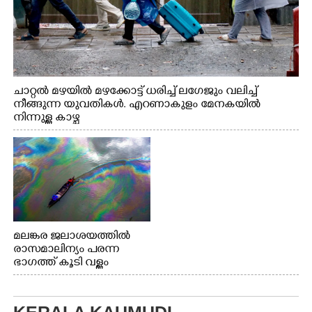
ചാറ്റൽ മഴയിൽ മഴക്കോട്ട് ധരിച്ച് ലഗേജും വലിച്ച്
നീങ്ങുന്ന യുവതികൾ. എറണാകുളം മേനകയിൽ
നിന്നുള്ള കാഴ്ച
മലങ്കര ജലാശയത്തിൽ
രാസമാലിന്യം പരന്ന
ഭാഗത്ത് കൂടി വള്ളം
തുഴഞ്ഞു പോകുന്ന
പ്രദേശവാസികൾ
KERALA KAUMUDI