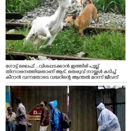
ഗോട്ട് ലൈഫ് ...വിശപ്പടക്കാൻ ഇത്തിരി പുല്ല്
തിന്നാനെത്തിയതാണ് ആട്. തെരുവ് നായ്ക്കൾ കടിച്ച്
കീറാൻ വന്നതോടെ വയറിന്റെ ആന്തൽ മറന്ന് ജീവന്
വേണ്ടിയായി ഓട്ടം. എറണാകുളം വാത്തുരുത്തിയിൽ
നിന്നുള്ള കാഴ്ച