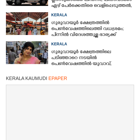
ക്ലാസുകാരിക്ക് പീഡനം; പിതാവടക്കം
ഏഴ് പേർക്കെതിരെ വെളിപ്പെടുത്തൽ,
മൂന്നുപേർ അറസ്റ്റിൽ
KERALA
ഗുരുവായൂർ ക്ഷേത്രത്തിൽ
പെൺവേഷത്തിലെത്തി വധശ്രമം;
പിന്നിൽ വിദേശത്തുള്ള ഭാര്യക്ക്
ചിത്രങ്ങൾ അയച്ചതിലെ പക
KERALA
ഗുരുവായൂർ ക്ഷേത്രത്തിലെ
പടിഞ്ഞാറെ നടയിൽ
പെൺവേഷത്തിൽ യുവാവ്,​
കസ്റ്റഡിയിലെടുത്തപ്പോൾ
തെളിഞ്ഞത് വൻഗൂഢാലോചന
KERALA KAUMUDI
EPAPER