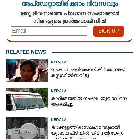
അപ്ഡേറ്റായിരിക്കാം ദിവസവും
ഒരു ദിവസത്തെ പ്രധാന സംഭവങ്ങൾ
നിങ്ങളുടെ ഇൻബോക്സിൽ
RELATED NEWS
KERALA
വടകര ലഹരിക്കേസ്; കീർത്തനയെ
കസ്റ്റഡിയിൽ വിട്ടു
KERALA
കാറിലെത്തിയ സംഘം യുവാവിനെ
ആക്രമിച്ചു
KERALA
കഴക്കൂട്ടത്ത് രാസലഹരിയുമായി
യുവാവ് പിടിയിൽ ക്രിമിനൽ കേസ്