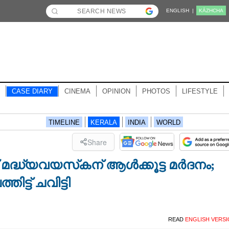
ENGLISH |
KĀZHCHA
CASE DIARY
CINEMA
OPINION
PHOTOS
LIFESTYLE
TIMELINE
KERALA
INDIA
WORLD
Share
 മദ്ധ്യവയസ്‌കന് ആൾക്കൂട്ട മർദനം;
തിട്ട് ചവിട്ടി
READ
ENGLISH VERS