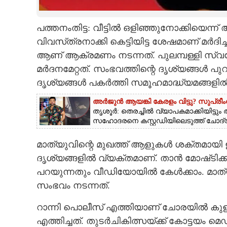
CARTOONS
പത്തനംതിട്ട: വീട്ടിൽ ഒളിഞ്ഞുനോക്കിയെന്ന്
വിവസ്‌ത്രനാക്കി കെട്ടിയിട്ട ശേഷമാണ് മർദിച
LITERATURE
ആണ് ആക്രമണം നടന്നത്. പുലമ്പള്ളി സ്വ
മർദനമേറ്റത്. സംഭവത്തിന്റെ ദൃശ്യങ്ങൾ പുറ
ZOOM
ദൃശ്യങ്ങൾ പകർത്തി സമൂഹമാദ്ധ്യമങ്ങളിൽ പ
അർജുൻ ആയങ്കി കേരളം വിട്ടു? സുപ്രീ
CONTACT US
തൃശൂർ: തെരച്ചിൽ വ്യാപകമാക്കിയിട്
സഹോദരനെ കസ്റ്റഡിയിലെടുത്ത് ചോദ്യംച
മാത്യുവിന്റെ മുഖത്ത് ആളുകൾ ശക്തമായി ഇടി
ദൃശ്യങ്ങളിൽ വ്യക്തമാണ്. താൻ മോഷ്‌ടിക
പറയുന്നതും വീഡിയോയിൽ കേൾക്കാം. മാത്യ
സംഭവം നടന്നത്.
റാന്നി പൊലീസ് എത്തിയാണ് ചോരയിൽ കുളിച
എത്തിച്ചത്. തുടർചികിത്സയ്‌ക്ക് കോട്ടയം