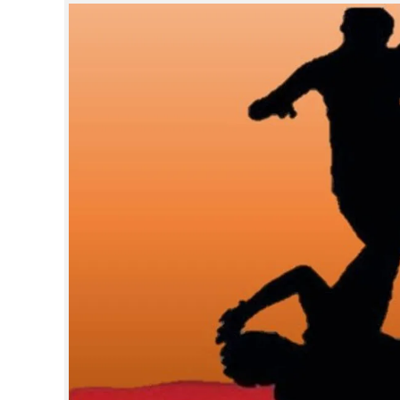
CINEMA
OPINION
PHOTOS
LIFESTYLE
SPIRITUAL
INFO+
ART
ASTRO