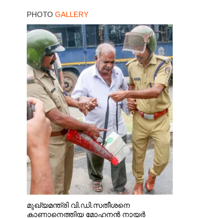
ഇരയാക്കി; മൂന്ന് പേർ
PHOTO
GALLERY
പിടിയിൽ
മുഖ്യമന്ത്രി വി.ഡി.സതീശനെ
കാണാനെത്തിയ മോഹനൻ നായർ