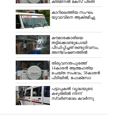
ക്രിമിനൽ കേസ് പ്രതി
ഓടി രക്ഷപ്പെട്ടു
കാറിലെത്തിയ സംഘം
യുവാവിനെ ആക്രമിച്ചു
കൗമാരക്കാരിയെ
തട്ടിക്കൊണ്ടുപോയി
പീഡിപ്പിച്ചത് രണ്ടുദിവസം;
അന്വേഷണത്തിൽ
നിർണായകമായത്
ഓൺലൈൻ ഫുഡ്
തിരുവനന്തപുരത്ത്
ഡെലിവറി
14കാരൻ ആത്മഹത്യ
ചെയ്ത സംഭവം; 58കാരൻ
പിടിയിൽ, പോക്‌സോ
ചുമത്തി അറസ്റ്റ്
പട്ടാപ്പകൽ വൃദ്ധയുടെ
കഴുത്തിൽ നിന്ന്
സ്വർണമാല കവർന്നു