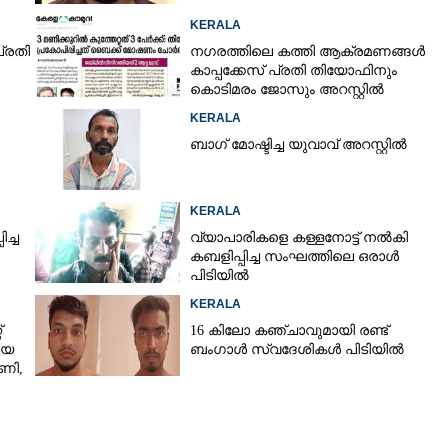
KERALA
്രതി
നഗരത്തിലെ കത്തി ആക്രമണങ്ങൾ
കാപ്പക്കേസ് പ്രതി തിയോഫിനും
കൊടിമരം ജോസും അറസ്റ്റിൽ
KERALA
ബാഗ് മോഷ്ടിച്ച യുവാവ് അറസ്റ്റിൽ
KERALA
ച്ച
വ്യാപാരികളെ കള്ളനോട്ട് നൽകി
കബളിപ്പിച്ച സംഘത്തിലെ ഒരാൾ
പിടിയിൽ
Share this link
KERALA
്
16 കിലോ കഞ്ചാവുമായി രണ്ട്
യെ
ബംഗാൾ സ്വദേശികൾ പിടിയിൽ
ഷണി,
യെന്നാരോപിച്ച്
Copy Link