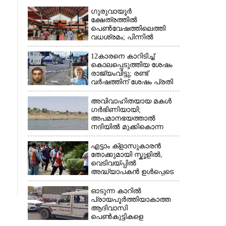
ഗുരുവായൂർ
ക്ഷേത്രത്തിൽ
പെൺവേഷത്തിലെത്തി
വധശ്രമം; പിന്നിൽ
വിദേശത്തുള്ള ഭാര്യക്ക്
ചിത്രങ്ങൾ അയച്ചതിലെ
12കാരനെ കാറിടിച്ച്
പക
കൊലപ്പെടുത്തിയ ശേഷം
രാജ്യംവിട്ടു; രണ്ട്
വർഷത്തിന് ശേഷം പ്രതി
പിടിയിൽ
അവിവാഹിതയായ മകൾ
ഗർഭിണിയായി;
×
അപമാനഭയത്താൽ
നദിയിൽ മുക്കികൊന്ന
പിതാവ് അറസ്റ്റിൽ
എട്ടാം ക്ളാസുകാരൻ
തോക്കുമായി സ്കൂളിൽ,
വെടിവയ്പ്പിൽ
അദ്ധ്യാപകൻ ഉൾപ്പെടെ
രണ്ടുമരണം; 15 പേർക്ക്
പരിക്ക്
ഓടുന്ന കാറിൽ
പ്രായപൂർത്തിയാകാത്ത
ആദിവാസി
പെൺകുട്ടികളെ
കൂട്ടബലാത്സംഗത്തിന്