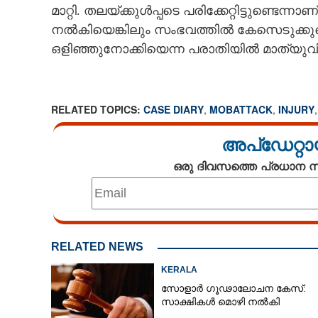
മാറ്റി. തലയ്‌ക്കുൾപ്പടെ പരിക്കേറ്റിട്ടുണ്ടെ
നൽകിയെങ്കിലും സംഭവത്തിൽ കേസെടുക്കുമെന്
ഒളിഞ്ഞുനോക്കിയെന്ന പരാതിയിൽ മാത്യുവിന
RELATED TOPICS:
CASE DIARY
,
MOBATTACK
,
INJURY
അപ്ഡേറ്റാ
ഒരു ദിവസത്തെ പ്രധാന
RELATED NEWS
KERALA
സോളാർ ഗൂഢാലോചന കേസ്:
സാക്ഷികൾ മൊഴി നൽകി