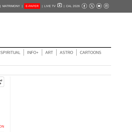
|
MATRIMONY |
E-PAPER
|
LIVE TV
|
CAL 2026
SPIRITUAL
INFO+
ART
ASTRO
CARTOONS
ION