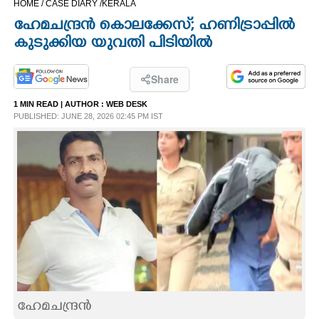
HOME /
CASE DIARY /
KERALA
CINEMA
ഹേമചന്ദ്രൻ കൊലക്കേസ്; ഹണിട്രാപ്പിൽ
കുടുക്കിയ യുവതി പിടിയിൽ
OPINION
Share
PHOTOS
1 MIN READ
| AUTHOR :
WEB DESK
PUBLISHED: JUNE 28, 2026 02:45 PM IST
LIFESTYLE
SPIRITUAL
INFO+
ART
ASTRO
ഹേമചന്ദ്രൻ