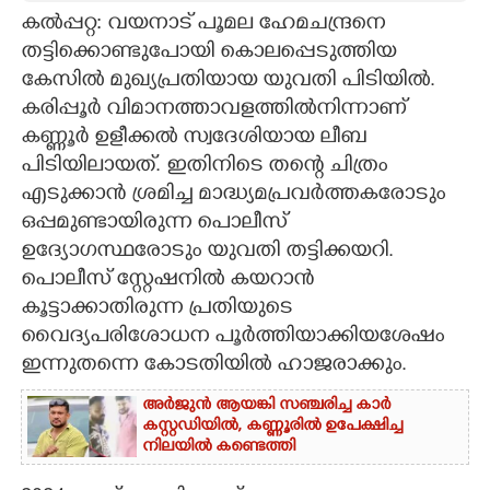
കൽപ്പറ്റ: വയനാട് പൂമല ഹേമചന്ദ്രനെ
CARTOONS
തട്ടിക്കൊണ്ടുപോയി കൊലപ്പെടുത്തിയ
കേസിൽ മുഖ്യപ്രതിയായ യുവതി പിടിയിൽ.
LITERATURE
കരിപ്പൂർ വിമാനത്താവളത്തിൽനിന്നാണ്
കണ്ണൂർ ഉളീക്കൽ സ്വദേശിയായ ലീബ
പിടിയിലായത്. ഇതിനിടെ തന്റെ ചിത്രം
ZOOM
എടുക്കാൻ ശ്രമിച്ച മാദ്ധ്യമപ്രവർത്തകരോടും
ഒപ്പമുണ്ടായിരുന്ന പൊലീസ്
CONTACT US
ഉദ്യോഗസ്ഥരോടും യുവതി തട്ടിക്കയറി.
പൊലീസ് സ്റ്റേഷനിൽ കയറാൻ
കൂട്ടാക്കാതിരുന്ന പ്രതിയുടെ
വൈദ്യപരിശോധന പൂർത്തിയാക്കിയശേഷം
ഇന്നുതന്നെ കോടതിയിൽ ഹാജരാക്കും.
അർജുൻ ആയങ്കി സഞ്ചരിച്ച കാർ
കസ്റ്റഡിയിൽ,​ കണ്ണൂരിൽ ഉപേക്ഷിച്ച
നിലയിൽ കണ്ടെത്തി