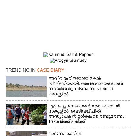
×
Share this link
Copy Link
TRENDING IN
CASE DIARY
അവിവാഹിതയായ മകൾ
ഗർഭിണിയായി; അപമാനഭയത്താൽ
നദിയിൽ മുക്കികൊന്ന പിതാവ്
അറസ്റ്റിൽ
എട്ടാം ക്ളാസുകാരൻ തോക്കുമായി
സ്കൂളിൽ, വെടിവയ്പ്പിൽ
അദ്ധ്യാപകൻ ഉൾപ്പെടെ രണ്ടുമരണം;
15 പേർക്ക് പരിക്ക്
ഓടുന്ന കാറിൽ