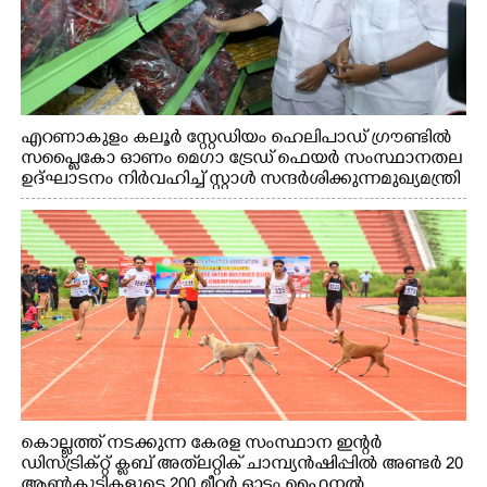
എറണാകുളം കലൂർ സ്റ്റേഡിയം ഹെലിപാഡ് ഗ്രൗണ്ടിൽ
സപ്ളൈകോ ഓണം മെഗാ ട്രേഡ് ഫെയർ സംസ്ഥാനതല
ഉദ്ഘാടനം നിർവഹിച്ച് സ്റ്റാൾ സന്ദർശിക്കുന്ന മുഖ്യമന്ത്രി
വി.ഡി. സതീശൻ. മന്ത്രി അനൂപ് ജേക്കബ് സമീപം
കൊല്ലത്ത് നടക്കുന്ന കേരള സംസ്ഥാന ഇന്റർ
ഡിസ്ട്രിക്റ്റ് ക്ലബ് അത്‌ലറ്റിക് ചാമ്പ്യൻഷിപ്പിൽ അണ്ടർ 20
ആൺകുട്ടികളുടെ 200 മീറ്റർ ഓട്ടം ഫൈനൽ