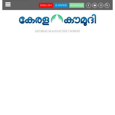
SECTIONS
ENGLISH
E-PAPER
KĀZHCHA
HOME
LATEST
SATURDAY, 08 AUGUST 2026 7.34 PM IST
AUDIO
NOTIFIED NEWS
POLL
KERALA
LOCAL
NEWS 360
CASE DIARY