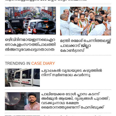
മത്സരത്തിനിടെ സിന്തറ്റിക് ട്രാക്കിന് കുറുകെ ഓടുന്ന
നായകൾ.
ഒഴിവ് ദിനമായ ഇന്നലെ എറ
മന്ത്രി രമേശ് ചെന്നിത്തലയ്ക്ക്
ണാകുളം സൗത്ത് പാലത്തി
പാലക്കാട് ജില്ലാ
ൽ അനുഭവപ്പെട്ട ഗതാഗത
കോൺഗ്രസ്
ക്കുരുക്ക്
TRENDING IN
CASE DIARY
പട്ടാപ്പകൽ വൃദ്ധയുടെ കഴുത്തിൽ
നിന്ന് സ്വർണമാല കവർന്നു
പാലിയേക്കര ടോൾ പ്ലാസ കടന്ന്
അർജുൻ ആയങ്കി,​ ദൃശ്യങ്ങൾ പുറത്ത് ;
വടക്കുംനാഥ ക്ഷേത്ര
മൈതാനത്തുണ്ടെന്ന് ഫേസ്ബുക്ക്
പോസ്റ്റ്