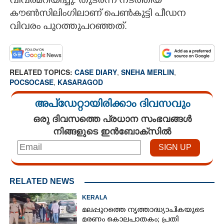
വിവരമറിയിച്ചു. തുടർന്ന് നടത്തിയ
കൗൺസിലിംഗിലാണ് പെൺകുട്ടി പീഡന
വിവരം പുറത്തുപറഞ്ഞത്.
RELATED TOPICS:
CASE DIARY
,
SNEHA MERLIN
,
POCSOCASE
,
KASARAGOD
അപ്ഡേറ്റായിരിക്കാം ദിവസവും
ഒരു ദിവസത്തെ പ്രധാന സംഭവങ്ങൾ
നിങ്ങളുടെ ഇൻബോക്സിൽ
RELATED NEWS
KERALA
മലപ്പുറത്തെ നൃത്താദ്ധ്യാപികയുടെ
മരണം കൊലപാതകം; പ്രതി