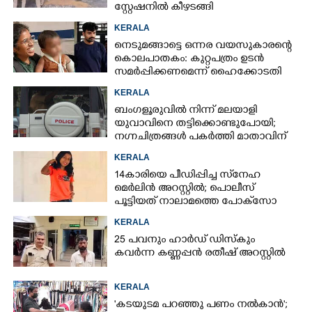
സ്റ്റേഷനിൽ കീഴടങ്ങി
KERALA
നെടുമങ്ങാട്ടെ ഒന്നര വയസുകാരന്റെ
കൊലപാതകം: കുറ്റപത്രം ഉടൻ
സമർപ്പിക്കണമെന്ന് ഹൈക്കോടതി
KERALA
ബംഗളൂരുവിൽ നിന്ന് മലയാളി
യുവാവിനെ തട്ടിക്കൊണ്ടുപോയി;
നഗ്നചിത്രങ്ങൾ പകർത്തി മാതാവിന്
അയച്ചു
KERALA
14കാരിയെ പീഡിപ്പിച്ച സ്‌നേഹ
മെർലിൻ അറസ്റ്റിൽ; പൊലീസ്
പൂട്ടിയത് നാലാമത്തെ പോക്‌സോ
കേസിൽ
KERALA
25 പവനും ഹാർഡ് ഡിസ്കും
കവർന്ന കണ്ണപ്പൻ രതീഷ് അറസ്റ്റിൽ
KERALA
'കടയുടമ പറഞ്ഞു പണം നൽകാൻ';