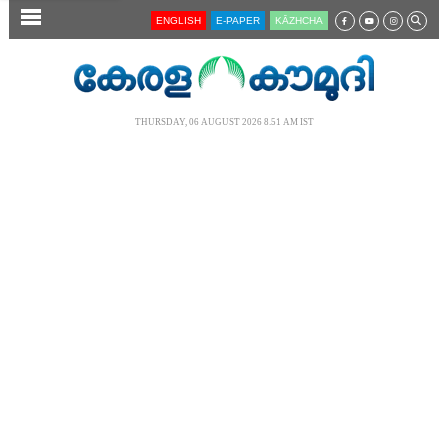
SECTIONS
ENGLISH
E-PAPER
KĀZHCHA
HOME
LATEST
THURSDAY, 06 AUGUST 2026 8.51 AM IST
AUDIO
NOTIFIED NEWS
POLL
KERALA
LOCAL
NEWS 360
CASE DIARY