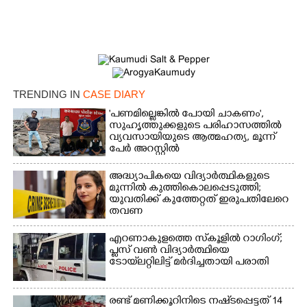
Copy Link
TRENDING IN
CASE DIARY
'പണമില്ലെങ്കിൽ പോയി ചാകണം',
സുഹൃത്തുക്കളുടെ പരിഹാസത്തിൽ
വ്യവസായിയുടെ ആത്മഹത്യ, മൂന്ന്
പേർ അറസ്റ്റിൽ
അദ്ധ്യാപികയെ വിദ്യാർത്ഥികളുടെ
മുന്നിൽ കുത്തികൊലപ്പെടുത്തി;
യുവതിക്ക് കുത്തേറ്റത് ഇരുപതിലേറെ
തവണ
എറണാകുളത്തെ സ്‌കൂളിൽ റാഗിംഗ്;
പ്ലസ് വൺ വിദ്യാർത്ഥിയെ
ടോയ്‌ലറ്റിലിട്ട് മർദിച്ചതായി പരാതി
രണ്ട് മണിക്കൂറിനിടെ നഷ്‌ടപ്പെട്ടത് 14