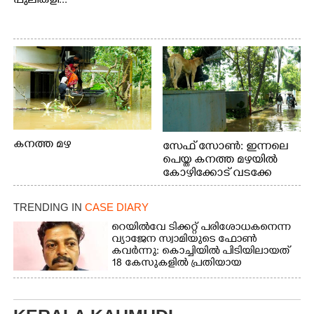
പുലികളി...
കനത്ത മഴ
സേഫ് സോൺ: ഇന്നലെ
പെയ്ത കനത്ത മഴയിൽ
കോഴിക്കോട് വടക്കേ
വയലിൽ വെള്ളം
കയറിയതിനെ തുടർന്ന്
TRENDING IN
CASE DIARY
വീട്ടുസാധനങ്ങളുമായി
വെള്ളത്തിലൂടെ
റെയിൽവേ ടിക്കറ്റ് പരിശോധകനെന്ന
വ്യാജേന സ്വാമിയുടെ ഫോൺ
നടന്നുവരുന്നവരെ
കവർന്നു: കൊച്ചിയിൽ പിടിയിലായത്
മതിലിനു മുകളിൽ നോക്കി
18 കേസുകളിൽ പ്രതിയായ
നിൽക്കുന്ന
തട്ടിപ്പുവീരൻ
നായ. ഫോട്ടോ: കെ.വിശ്വജി
ത്ത്