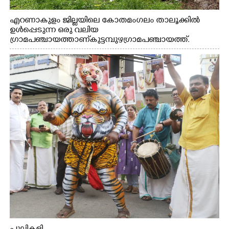
എറണാകുളം ജില്ലയിലെ കോതമംഗലം താലൂക്കിൽ
ഉൾപ്പെടുന്ന ഒരു വലിയ
ഗ്രാമപഞ്ചായത്താണ് കുട്ടമ്പുഴ ഗ്രാമ പഞ്ചായത്ത്.
ആദിവാസി ഊരുകളായ വെള്ളാരംകുത്ത്, കത്തിപ്പാറ,
ഉറിയംപെട്ടി, തേക്കല്ല്, വെട്ടിക്കല്ല്, മഞ്ചപ്പാറ എന്നീ ആറു
സ്ഥലങ്ങളിലേക്കുള്ള പ്രധാന സഞ്ചാര മാർഗമാണ് ഈ
കാണുന്ന കടത്ത് വള്ളം