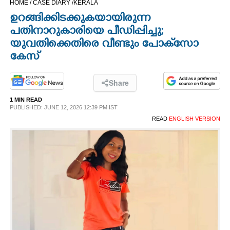
HOME /
CASE DIARY /
KERALA
CINEMA
ഉറങ്ങിക്കിടക്കുകയായിരുന്ന
പതിനാറുകാരിയെ പീ‌ഡിപ്പിച്ചു;
OPINION
യുവതിക്കെതിരെ വീണ്ടും പോക്‌സോ
കേസ്
PHOTOS
Share
LIFESTYLE
1 MIN READ
PUBLISHED: JUNE 12, 2026 12:39 PM IST
READ
ENGLISH VERSION
SPIRITUAL
INFO+
ART
ASTRO