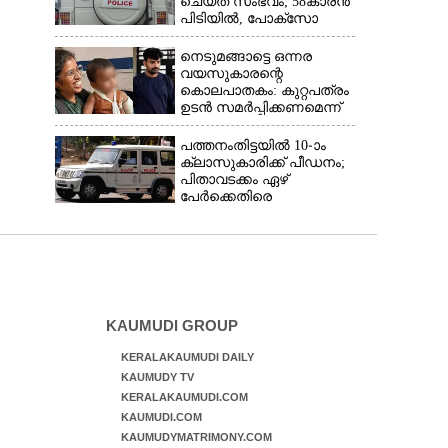
ചെയ്ത സംഭവം; 58കാരൻ
പിടിയിൽ, പോക്‌സോ
ചുമത്തി അറസ്റ്റ്
നെടുമങ്ങാട്ടെ ഒന്നര
വയസുകാരന്റെ
കൊലപാതകം: കുറ്റപത്രം
ഉടൻ സമർപ്പിക്കണമെന്ന്
ഹൈക്കോടതി
പത്തനംതിട്ടയിൽ 10-ാം
ക്ലാസുകാരിക്ക് പീഡനം;
പിതാവടക്കം ഏഴ്
പേർക്കെതിരെ
വെളിപ്പെടുത്തൽ,
മൂന്നുപേർ അറസ്റ്റിൽ
KAUMUDI GROUP
KERALAKAUMUDI DAILY
KAUMUDY TV
KERALAKAUMUDI.COM
KAUMUDI.COM
KAUMUDYMATRIMONY.COM