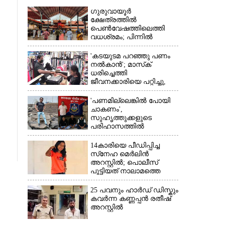
ഗുരുവായൂർ
ക്ഷേത്രത്തിൽ
പെൺവേഷത്തിലെത്തി
വധശ്രമം; പിന്നിൽ
വിദേശത്തുള്ള ഭാര്യക്ക്
ചിത്രങ്ങൾ അയച്ചതിലെ
'കടയുടമ പറഞ്ഞു പണം
പക
നൽകാൻ'; മാസ്‌ക്
ധരിച്ചെത്തി
×
ജീവനക്കാരിയെ പറ്റിച്ചു,
നഷ്‌ടമായത് 6000 രൂപ
'പണമില്ലെങ്കിൽ പോയി
ചാകണം',
സുഹൃത്തുക്കളുടെ
പരിഹാസത്തിൽ
വ്യവസായിയുടെ
ആത്മഹത്യ, മൂന്ന് പേർ
14കാരിയെ പീഡിപ്പിച്ച
അറസ്റ്റിൽ
സ്‌നേഹ മെർലിൻ
അറസ്റ്റിൽ; പൊലീസ്
പൂട്ടിയത് നാലാമത്തെ
പോക്‌സോ കേസിൽ
25 പവനും ഹാർഡ് ഡിസ്കും
കവർന്ന കണ്ണപ്പൻ രതീഷ്
അറസ്റ്റിൽ