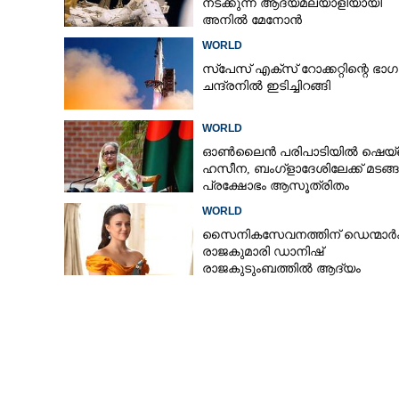
നടക്കുന്ന ആദ്യമലയാളിയായി
അനിൽ മേനോൻ
WORLD
സ്‌പേസ് എക്സ് റോക്കറ്റിന്റെ ഭാഗ
ചന്ദ്രനിൽ ഇടിച്ചിറങ്ങി
WORLD
ഓൺലൈൻ പരിപാടിയിൽ ഷെയ്ഖ
ഹസീന, ബംഗ്ളാദേശിലേക്ക് മടങ്ങു
പ്രക്ഷോഭം ആസൂത്രിതം
WORLD
സൈനികസേവനത്തിന് ഡെന്മാർക്
രാജകുമാരി ഡാനിഷ്
രാജകുടുംബത്തിൽ ആദ്യം
യുകെയിൽ ഇന്
കത്തിക്കുത്ത്
കൊല്ലപ്പെട്ടു; ഒ