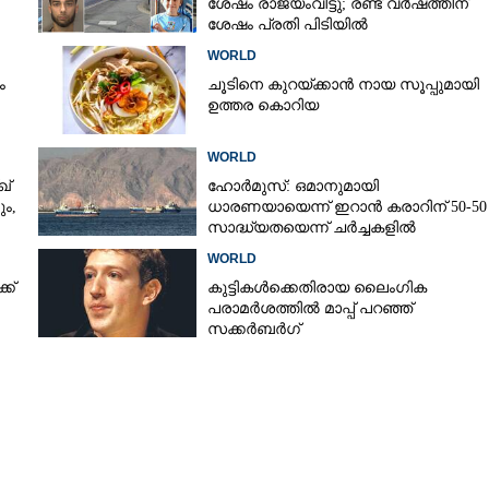
ശേഷം രാജ്യംവിട്ടു; രണ്ട് വർഷത്തിന്
ശേഷം പ്രതി പിടിയിൽ
WORLD
ം
ചൂടിനെ കുറയ്‌ക്കാൻ നായ സൂപ്പുമായി
ഉത്തര കൊറിയ
WORLD
്
ഹോർമുസ്: ഒമാനുമായി
ം,
ധാരണയായെന്ന് ഇറാൻ കരാറിന് 50-50
സാദ്ധ്യതയെന്ന് ചർച്ചകളിൽ
Share this link
യു.എസിന് പങ്കില്ലെന്ന് ഇറാൻ
WORLD
ക്
കുട്ടികൾക്കെതിരായ ലൈംഗിക
പരാമർശത്തിൽ മാപ്പ് പറഞ്ഞ്
സക്കർബർഗ്
Copy Link
ത്യൻ വംശജൻ
 ആക്രമണത്തിൽ
രാൾക്ക് പരിക്ക്