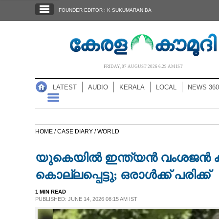
SECTIONS
FOUNDER EDITOR : K SUKUMARAN BA
HOME
LATEST
AUDIO
FRIDAY, 07 AUGUST 2026 6.29 AM IST
NOTIFIED NEWS
LATEST
AUDIO
KERALA
LOCAL
NEWS 360
POLL
KERALA
HOME /
CASE DIARY /
WORLD
LOCAL
യുകെയിൽ ഇന്ത്യൻ വംശജൻ കത
NEWS 360
കൊല്ലപ്പെട്ടു; ഒരാൾക്ക് പരിക്ക്
1 MIN READ
CASE DIARY
PUBLISHED: JUNE 14, 2026 08:15 AM IST