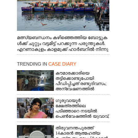
മത്സ്യബന്ധനം കഴിഞ്ഞെത്തിയ ബോട്ടുക
ൾക്ക് ചുറ്റും വട്ടമിട്ട് പറക്കുന്ന പരുന്തുകൾ.
എറണാകുളം കാളമുക്ക് ഹാർബറിൽ നിന്നു
ള്ള കാഴ്ച
TRENDING IN
CASE DIARY
കൗമാരക്കാരിയെ
തട്ടിക്കൊണ്ടുപോയി
പീഡിപ്പിച്ചത് രണ്ടുദിവസം;
അന്വേഷണത്തിൽ
നിർണായകമായത്
ഓൺലൈൻ ഫുഡ്
ഗുരുവായൂർ
ഡെലിവറി
ക്ഷേത്രത്തിലെ
പടിഞ്ഞാറെ നടയിൽ
പെൺവേഷത്തിൽ യുവാവ്,​
കസ്റ്റഡിയിലെടുത്തപ്പോൾ
തെളിഞ്ഞത്
തിരുവനന്തപുരത്ത്
വൻഗൂഢാലോചന
14കാരൻ ആത്മഹത്യ