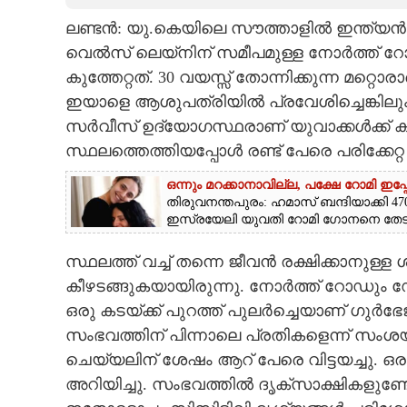
ലണ്ടൻ: യു.കെയിലെ സൗത്താളിൽ ഇന്ത്യൻ വംശ
CARTOONS
വെൽസ് ലെയ്നിന് സമീപമുള്ള നോർത്ത് റോഡി
കുത്തേറ്റത്. 30 വയസ്സ് തോന്നിക്കുന്ന മറ്റ
LITERATURE
ഇയാളെ ആശുപത്രിയിൽ പ്രവേശിച്ചെങ്കിലു
സർവീസ് ഉദ്യോഗസ്ഥരാണ് യുവാക്കൾക്ക് കു
ZOOM
സ്ഥലത്തെത്തിയപ്പോൾ രണ്ട് പേരെ പരിക്കേറ
ഒന്നും മറക്കാനാവില്ല, പക്ഷേ റോമി ഇപ
CONTACT US
തിരുവനന്തപുരം: ഹമാസ് ബന്ദിയാക്കി 470
ഇസ്രയേലി യുവതി റോമി ഗോനനെ തേടി.
സ്ഥലത്ത് വച്ച് തന്നെ ജീവൻ രക്ഷിക്കാനുള്ള
കീഴടങ്ങുകയായിരുന്നു. നോർത്ത് റോഡും ഡോ
ഒരു കടയ്ക്ക് പുറത്ത് പുലർച്ചെയാണ് ഗുർഭേജ
സംഭവത്തിന് പിന്നാലെ പ്രതികളെന്ന് സംശയി
ചെയ്യലിന് ശേഷം ആറ് പേരെ വിട്ടയച്ചു. ഒരാൾ
അറിയിച്ചു. സംഭവത്തിൽ ദൃക്സാക്ഷികളുണ്