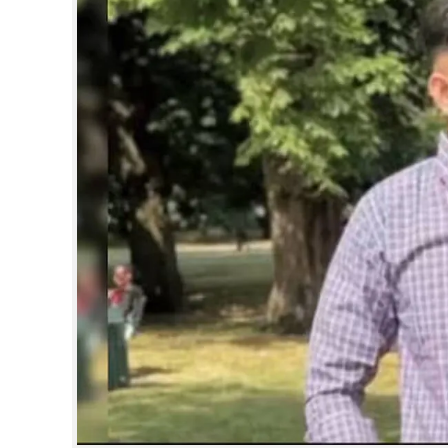
CINEMA
OPINION
PHOTOS
LIFESTYLE
SPIRITUAL
INFO+
ART
ASTRO