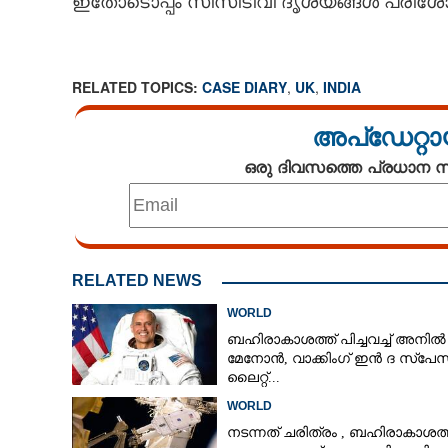
ഇതോടൊപ്പം സിസിടിവി ദൃശ്യങ്ങൾ പരിശോധി
RELATED TOPICS:
CASE DIARY
,
UK
,
INDIA
അപ്ഡേറ്റാ
ഒരു ദിവസത്തെ പ്രധാന
RELATED NEWS
WORLD
ബഹിരാകാശത്ത് പിച്ചവച്ച് അനിൽ
മേനോൻ, വാക്കിംഗ് ഇൻ ദ സ്പേസ
ലൈറ്റ്...
WORLD
നടന്നത് ചരിത്രം ,​ ബഹിരാകാശത്