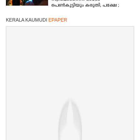
പെൺകുട്ടിയും കരുതി,​ പക്ഷേ ;
ആക്ഷനും വയലൻസും നിറച്ച്
ടോക്സിക് ട്രെയിലർ
KERALA KAUMUDI
EPAPER