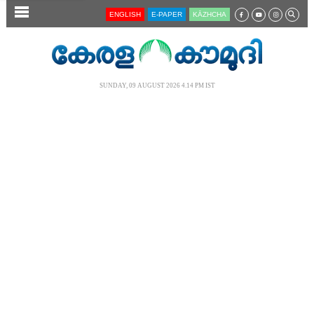
SECTIONS
ENGLISH
E-PAPER
KĀZHCHA
HOME
LATEST
SUNDAY, 09 AUGUST 2026 4.14 PM IST
AUDIO
NOTIFIED NEWS
POLL
KERALA
LOCAL
NEWS 360
CASE DIARY