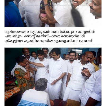
ദുരിതാശ്വാസ ക്യാമ്പുകൾ സന്ദർശിക്കുന്ന വേളയിൽ
ചമ്പക്കുളം സെന്റ് മേരീസ് ഹയർ സെക്കൻഡറി
സ്കൂളിലെ ക്യാമ്പിലെത്തിയ എ.ഐ.സി.സി ജനറൽ
സെക്രട്ടറി കെ.സി വേണുഗോപാൽ എം.പി കുരുന്നിനെ
എടുത്ത് ലാളിച്ചപ്പോൾ. സഹകരണ-എക്സൈസ്
വകുപ്പ് മന്ത്രി എം. ലിജു, കൃഷിവകുപ്പ് മന്ത്രി ടി. സിദ്ദിഖ്,
റെജി ചെറിയാൻ എം. എൽ. എ എന്നിവർ സമീപം