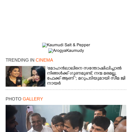
TRENDING IN
CINEMA
'മോഹൻലാലിനെ സന്തോഷിപ്പിച്ചാൽ
നിങ്ങൾക്ക് ഗുണമുണ്ട്; നന്മ മരമല്ല,
ഫേക്ക് ആണ് '; മറുപടിയുമായി സീമ ജി
നായർ
PHOTO
GALLERY