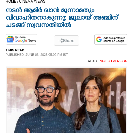
HOME /
CINEMA /
NEWS
CINEMA
നടൻ ആമിർ ഖാൻ മൂന്നാമതും
വിവാഹിതനാകുന്നു; ജൂലായ് അഞ്ചിന്
OPINION
ചടങ്ങ് സ്വവസതിയിൽ
PHOTOS
Share
1 MIN READ
PUBLISHED: JUNE 03, 2026 05:02 PM IST
LIFESTYLE
READ
ENGLISH VERSION
SPIRITUAL
INFO+
ART
ASTRO