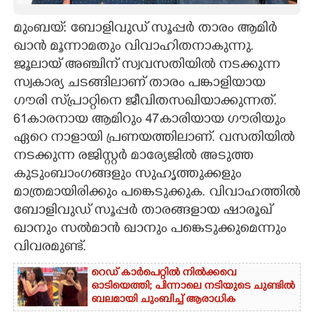
CARTOONS
മുംബയ്: ബോളിവുഡ് സൂപ്പർ താരം ആമിർ
ഖാൻ മൂന്നാമതും വിവാഹിതനാകുന്നു.
ജൂലായ് അഞ്ചിന് സ്വവസതിയിൽ നടക്കുന്ന
LITERATURE
സ്വകാര്യ ചടങ്ങിലാണ് താരം പങ്കാളിയായ
ഗൗരി സ്‌പ്രാറ്റിനെ ജീവിതസഖിയാക്കുന്നത്.
ZOOM
61കാരനായ ആമിറും 47കാരിയായ ഗൗരിയും
ഏറെ നാളായി പ്രണയത്തിലാണ്. വസതിയിൽ
CONTACT US
നടക്കുന്ന രജിസ്റ്റർ മാര്യേജിൽ അടുത്ത
കുടുംബാംഗങ്ങളും സുഹൃത്തുക്കളും
മാത്രമായിരിക്കും പങ്കെടുക്കുക. വിവാഹത്തിൽ
ബോളിവുഡ് സൂപ്പർ താരങ്ങളായ ഷാരൂഖ്
ഖാനും സൽമാൻ ഖാനും പങ്കെടുക്കുമെന്നും
വിവരമുണ്ട്.
റെഡ് കാർപെറ്റിൽ നിൽക്കവെ
ഓടിയെത്തി; പിന്നാലെ നടിയുടെ ചുണ്ടിൽ
ബലമായി ചുംബിച്ച് ആരാധിക