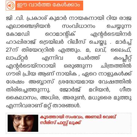
ഈ വാർത്ത കേൾക്കാം
CARTOONS
ജി .വി. പ്രകാശ് കുമാർ നായകനായി റിയ രാജ
എലാഞ്ചെഴിയൻ സംവിധാനം ചെയ്യുന്ന
LITERATURE
കോമഡി റൊമാന്റിക് എന്റർടെയിനർ
ഹാപ്പിരാജ് ട്രെയിലർ റിലീസ് ചെയ്തു . മാർച്ച്
ZOOM
27ന് തിയേറ്രറിൽ എത്തും. മ, ലവ്, ലൈഫ്,
ലാഫ്റ്റർ എന്നിവ ചേർത്ത് കംപ്ലീറ്റ്
CONTACT US
എന്റർടെയ്നറായി ഒരുങ്ങുന്ന ചിത്രത്തിൽ
ഗൗരി പ്രിയ ആണ് നായിക , ഏറെ നാളുകൾക്ക്
ശേഷം അബ്ബാസ് ശ്രദ്ധേയമായ വേഷത്തിൽ
തിരിച്ചെത്തുന്നു. ജോർജ് മറിയൻ, ഗീത
കൈലാസം, അധിര, അരുൺ, മധുരൈ മുത്തു
എന്നിവരാണ് മറ്റ് താരങ്ങൾ.
കൂടത്തായി സംഭവം, അണലി വെബ്
സീരിസ് ഫസ്റ്റ് ലുക്ക്