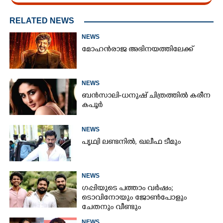
RELATED NEWS
NEWS
മോഹൻരാജ അഭിനയത്തിലേക്ക്
NEWS
ബൻസാലി-ധനുഷ് ചിത്രത്തിൽ കരീന
കപൂർ
NEWS
പൃഥ്വി ലണ്ടനിൽ, ഖലീഫ ടീമും
NEWS
ഗപ്പിയുടെ പത്താം വർഷം;​
ടൊവിനോയും ജോൺപോളും
ചേതനും വീണ്ടും
NEWS