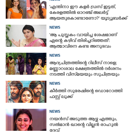
'എന്തിനാ ഈ കളർ ഡ്രസ് ഇട്ടത്,
കേരളത്തിൽ ഓറഞ്ച് അല‌ർട്ട്
ആയതുകൊണ്ടാണോ?' യൂട്യൂബർക്ക്
ചുട്ടമറുപടിയുമായി പ്രിയ
NEWS
'ആ പുസ്തകം വായിച്ച ശേഷമാണ്
എന്റെ കഴിവ് തിരിച്ചറിഞ്ഞത്':
ആത്മാവിനെ കണ്ട അനുഭവം
പങ്കുവച്ച് ലെന
NEWS
ആദ്യചിത്രത്തിന്റെ റിലീസ് നാളെ;
മണ്ണാറശാല ക്ഷേത്രത്തിൽ ദർശനം
നടത്തി വിസ്‌മയയും സുചിത്രയും
NEWS
കീർത്തി സുരേഷിന്റെ ഡൊറോത്തി
ഫസ്റ്റ് ലുക്ക്
NEWS
നയൻസ് അടുത്ത ആഴ്ച എത്തും,
സൽമാൻ ഖാന്റെ വില്ലൻ രാഹുൽ
ദേവ്