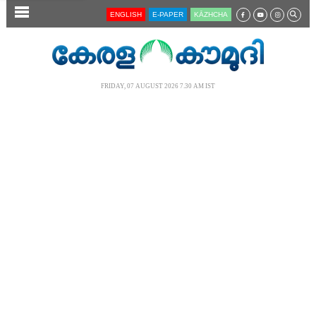
SECTIONS
ENGLISH
E-PAPER
KĀZHCHA
HOME
LATEST
FRIDAY, 07 AUGUST 2026 7.30 AM IST
AUDIO
NOTIFIED NEWS
POLL
KERALA
LOCAL
NEWS 360
CASE DIARY