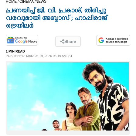
HOME /
CINEMA /
NEWS
CINEMA
പ്രണയിച്ച് ജി. വി. പ്രകാശ്, തിരിച്ചു
വരവുമായി അബ്ബാസ് ; ഹാപ്പിരാജ്
OPINION
ട്രെയിലർ
PHOTOS
Share
1 MIN READ
PUBLISHED: MARCH 19, 2026 06:19 AM IST
LIFESTYLE
SPIRITUAL
INFO+
ART
ASTRO