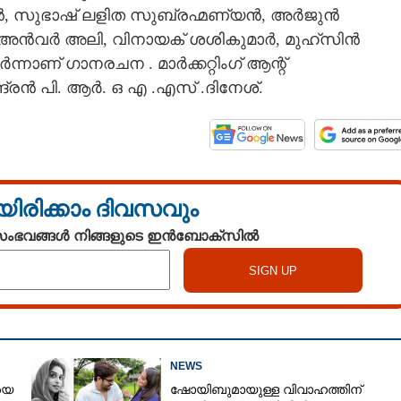
ണൻ, സുഭാഷ് ലളിത സുബ്രഹ്മണ്യൻ, അർജുൻ
ു. അൻവർ അലി, വിനായക് ശശികുമാർ, മുഹ്സിൻ
ാണ് ഗാനരചന . മാർക്കറ്റിംഗ് ആന്റ്
്രൻ പി. ആർ. ഒ എ .എസ് .ദിനേശ്.
യിരിക്കാം ദിവസവും
 സംഭവങ്ങൾ നിങ്ങളുടെ ഇൻബോക്സിൽ
Share this link
NEWS
യെ
ഷോയിബുമായുള്ള വിവാഹത്തിന്