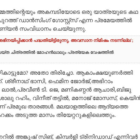
മത്തിന്റെയും അകമ്പടിയോടെ ഒരു യാത്രയുടെ കഥ
പുറത്ത് ഡാൻസിംഗ് ഗോസ്റ്റ്സ് എന്ന പ്രമേയത്തിൽ
്മണ്യൻ സംവിധാനം ചെയ്യുന്നു.
യിപ്പിക്കാൻ പദ്ധതിയിട്ടിരുന്നു,​ അവസാന നിമിഷം നടന്നില്ല';
യ്ത ചിത്രത്തിൽ മോഹൻലാലും പ്രത്യേക വേഷത്തിൽ
വഴികാട്ടുമോ? അതോ തിരിച്ചോ. ആകാംക്ഷയുണർത്തി
. ശ്രീനാഥ് ഭാസി, ഫെമിന ജോർജ്,അഭിറാം
 ലാൽ,പ്രവീൺ ടി. ജെ, മണികണ്ഠൻ ആചാരി,ബിജു
ു,ശാലു റഹിം, വിനീത് തട്ടിൽ, മനോജ് മോസസ്, കെയി
ാണ് പ്രമുഖ താരങ്ങൾ. മലയാളത്തിലെ ആദ്യത്തെ
റക്കം അടുത്ത മാസം തിയേറ്ററുകളിലെത്തും.
നറിൽ അങ്കുഷ് സിങ്, കിമ്പർളി ട്രിനിഡാഡ് എന്നിവർ