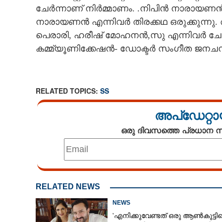
ചേർന്നാണ് നിർമ്മാണം. .​നിപിൻ നാരായ
നാരായണൻ എന്നിവർ തിരക്കഥ ഒരുക്കുന്ന
പെരാരി, ഹരീഷ് മോഹനൻ,സു എന്നിവർ ചേർന്ന
കമ്മ്യൂണിക്കേഷൻ- ഡോക്ടർ സംഗീത ജനചന്ദ
RELATED TOPICS:
SS
അപ്ഡേറ്റാ
ഒരു ദിവസത്തെ പ്രധാന
RELATED NEWS
NEWS
'എനിക്കുവേണ്ടത് ഒരു ആൺകുട്ടി