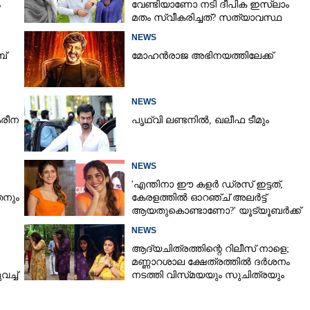
ം
വേണ്ടിയാണോ നടി ദീപിക ഇസ്ലാം
Copy Link
മതം സ്വീകരിച്ചത്? സത്യാവസ്ഥ
ഡാൻസിംഗ് ഗോസ്റ്റസ്, കറക്കം ടീസർ
വെളിപ്പെടുത്തി സുഹൃത്ത്‌
NEWS
ബ്
മോഹൻരാജ അഭിനയത്തിലേക്ക്
NEWS
രീന
പൃഥ്വി ലണ്ടനിൽ, ഖലീഫ ടീമും
NEWS
'എന്തിനാ ഈ കളർ ഡ്രസ് ഇട്ടത്,
നും
കേരളത്തിൽ ഓറഞ്ച് അല‌ർട്ട്
ആയതുകൊണ്ടാണോ?' യൂട്യൂബർക്ക്
ചുട്ടമറുപടിയുമായി പ്രിയ
NEWS
ആദ്യചിത്രത്തിന്റെ റിലീസ് നാളെ;
മണ്ണാറശാല ക്ഷേത്രത്തിൽ ദർശനം
ച്ച്
നടത്തി വിസ്‌മയയും സുചിത്രയും