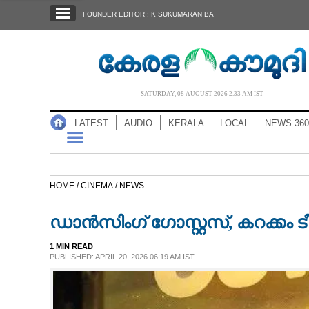
SECTIONS
FOUNDER EDITOR : K SUKUMARAN BA
HOME
LATEST
AUDIO
SATURDAY, 08 AUGUST 2026 2.33 AM IST
NOTIFIED NEWS
LATEST
AUDIO
KERALA
LOCAL
NEWS 360
POLL
KERALA
HOME /
CINEMA /
NEWS
LOCAL
ഡാൻസിംഗ് ഗോസ്റ്റസ്, കറക്കം 
NEWS 360
1 MIN READ
PUBLISHED: APRIL 20, 2026 06:19 AM IST
CASE DIARY