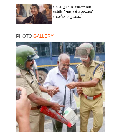
സമ്പൂർണ ആക്ഷൻ
ത്രില്ലർ,​ വിസ്മയക്ക്
ഗംഭീര തുടക്കം
PHOTO
GALLERY