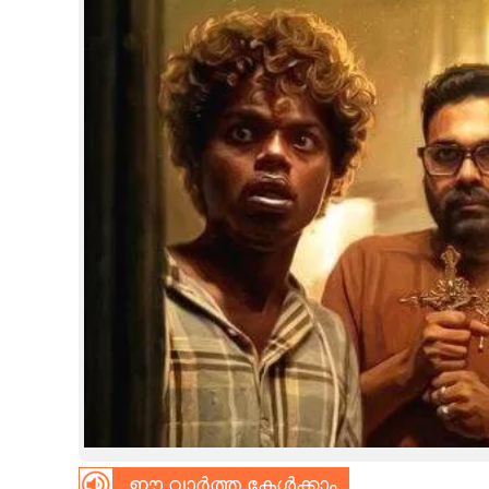
CINEMA
OPINION
PHOTOS
LIFESTYLE
SPIRITUAL
INFO+
ART
ASTRO
ഈ വാർത്ത കേൾക്കാം