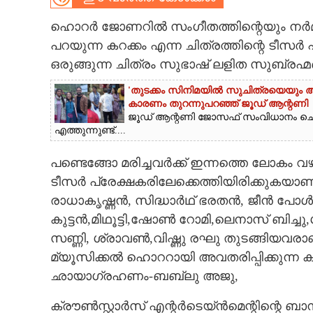
CARTOONS
ഹൊറർ ജോണറിൽ സംഗീതത്തിന്റെയും നർമ്
പറയുന്ന കറക്കം എന്ന ചിത്രത്തിന്റെ ടീസർ 
ഒരുങ്ങുന്ന ചിത്രം സുഭാഷ് ലളിത സുബ്രഹ
LITERATURE
'തുടക്കം സിനിമയിൽ സുചിത്രയെയും അഭിന
കാരണം തുറന്നുപറഞ്ഞ് ജൂഡ് ആന്റണി
ZOOM
ജൂഡ് ആന്റണി ജോസഫ് സംവിധാനം ചെ
എത്തുന്നുണ്ട്....
CONTACT US
പണ്ടെങ്ങോ മരിച്ചവർക്ക് ഇന്നത്തെ ലോകം 
ടീസർ പ്രേക്ഷകരിലേക്കെത്തിയിരിക്കു
കയാണ്
രാധാകൃഷ്ണൻ, സിദ്ധാർഥ് ഭരതൻ, ജീൻ പോൾ
കുട്ടൻ,മിഥൂട്ടി,ഷോൺ റോമി,ലെനാസ് ബിച്ച
സണ്ണി, ശ്രാവൺ,വിഷ്ണു രഘു തുടങ്ങിയവര
മ്യൂസിക്കൽ ഹൊററായി അവതരിപ്പിക്കുന്ന ക
ഛായാഗ്രഹണം-ബബ്ലു അജു,
ക്രൗൺസ്റ്റാർസ് എന്റർടെയ്ൻമെന്റിന്റെ ബാ