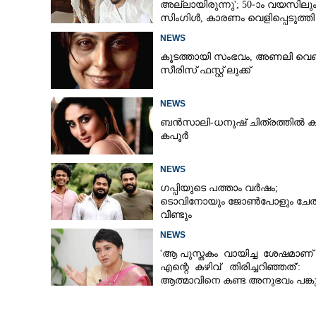
അല്ലായിരുന്നു'; 50-ാം വയസിലു
സിംഗിൾ, കാരണം വെളിപ്പെടുത്തി
സബ പട്ടൗഡി
NEWS
കൂടത്തായി സംഭവം, അണലി വെ
സീരിസ് ഫസ്റ്റ് ലുക്ക്
NEWS
ബൻസാലി-ധനുഷ് ചിത്രത്തിൽ ക
കപൂർ
NEWS
ഗപ്പിയുടെ പത്താം വർഷം;​
ടൊവിനോയും ജോൺപോളും ചേത
വീണ്ടും
NEWS
'ആ പുസ്തകം വായിച്ച ശേഷമാണ്
എന്റെ കഴിവ് തിരിച്ചറിഞ്ഞത്':
ആത്മാവിനെ കണ്ട അനുഭവം പങ്കുവ
ലെന