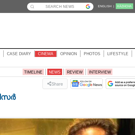
ENGLISH |
KĀZHCHA
CASE DIARY
CINEMA
OPINION
PHOTOS
LIFESTYLE
TIMELINE
NEWS
REVIEW
INTERVIEW
Share
ടീസർ