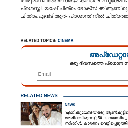
തീരുമാനം.അതേസമയം കാന്താര 2നുശേഷം ബ
പ്രശസ്തി. യാഷ് ചിത്രം ടോക്സിക്ക് ആണ് രുക
ചിത്രം.എൻടിആർ- പ്രശാന്ത് നീൽ ചിത്രത്ത
RELATED TOPICS:
CINEMA
അപ്ഡേറ്റാ
ഒരു ദിവസത്തെ പ്രധാന
RELATED NEWS
NEWS
സായ് പല്ലവി ഔട്ട് സുബ്ബലക്ഷ്മിയാകൻ
'എനിക്കുവേണ്ടത് ഒരു ആൺകുട്ടി
രുക്‌മിണി വസന
അല്ലായിരുന്നു'; 50-ാം വയസിലു
സിംഗിൾ, കാരണം വെളിപ്പെടുത്തി