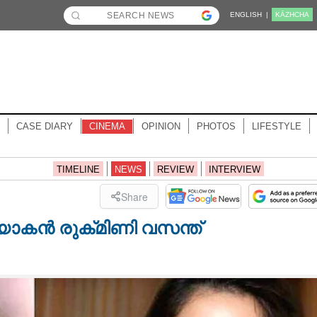
ENGLISH |
KĀZHCHA
CASE DIARY
CINEMA
OPINION
PHOTOS
LIFESTYLE
TIMELINE
NEWS
REVIEW
INTERVIEW
Share
ിയാകൻ രുക്‌മിണി വസന്ത്