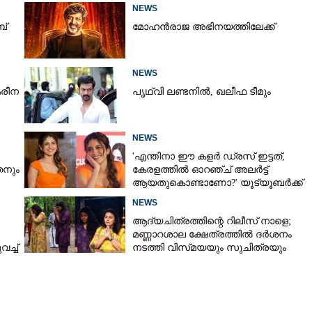
വെളിപ്പെടുത്തി സുഹൃത്ത്‌
NEWS
ബ്
മോഹൻരാജ അഭിനയത്തിലേക്ക്
NEWS
രീന
പൃഥ്വി ലണ്ടനിൽ, ഖലീഫ ടീമും
NEWS
'എന്തിനാ ഈ കളർ ഡ്രസ് ഇട്ടത്,
നും
കേരളത്തിൽ ഓറഞ്ച് അല‌ർട്ട്
ആയതുകൊണ്ടാണോ?' യൂട്യൂബർക്ക്
ചുട്ടമറുപടിയുമായി പ്രിയ
NEWS
ആദ്യചിത്രത്തിന്റെ റിലീസ് നാളെ;
മണ്ണാറശാല ക്ഷേത്രത്തിൽ ദർശനം
ച്ച്
നടത്തി വിസ്‌മയയും സുചിത്രയും