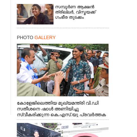
സമ്പൂർണ ആക്ഷൻ
ത്രില്ലർ,​ വിസ്മയക്ക്
ഗംഭീര തുടക്കം
PHOTO
GALLERY
കോളേജിലെത്തിയ മുഖ്യമന്ത്രി വി.ഡി
സതീശനെ ഷാൾ അണിയിച്ചു
സ്വീകരിക്കുന്ന കെ.എസ്.യു പ്രവർത്തക