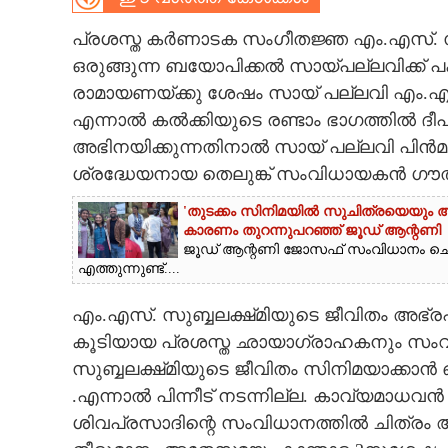
CARTOONS
പ്രശസ്ത കർണാടക സംഗീതജ്ഞ എം.എസ്. സുബ
ഒരുങ്ങുന്ന ബയോപിക്കൽ സായ്‌പല്ലവിക്ക് പ
രാമായണയ്ക്കു ശേഷം സായ് പല്ലവി എം.എസ്
LITERATURE
എന്നാൽ കൽക്കിയുടെ രണ്ടാം ഭാഗത്തിൽ ദ
അഭിനയിക്കുന്നതിനാൽ സായ് പല്ലവി പിൻമാറി
ZOOM
ശ്രദ്ധേയനായ തെലുങ്ക് സംവിധായകൻ ഗൗത
CONTACT US
'തുടക്കം സിനിമയിൽ സുചിത്രയെയും അഭിന
കാരണം തുറന്നുപറഞ്ഞ് ജൂഡ് ആന്റണി
ജൂഡ് ആന്റണി ജോസഫ് സംവിധാനം ചെ
എത്തുന്നുണ്ട്....
എം.എസ്. സുബ്ബലക്ഷ്‌മിയുടെ ജീവിതം അഭ്ര
കൂടിയായ പ്രശസ്ത ഛായാഗ്രാഹകനും സം
സുബ്ബലക്ഷ്‌മിയുടെ ജീവിതം സിനിമയാക്കാൻ
.എന്നാൽ പിന്നീട് നടന്നില്ല. കാവ്യമാധവ
ശിവപ്രസാദിന്റെ സംവിധാനത്തിൽ ചിത്രം ആ