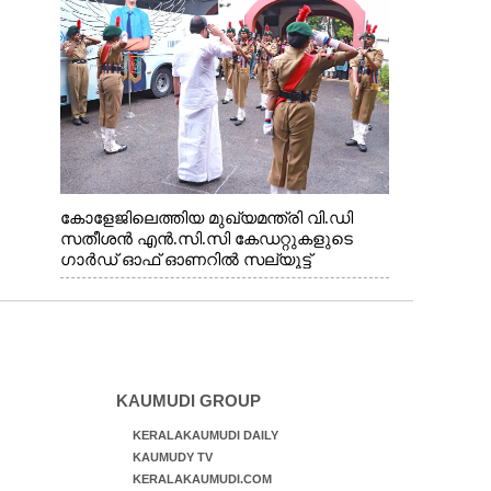
കോളേജിലെത്തിയ മുഖ്യമന്ത്രി വി.ഡി
സതീശൻ എൻ.സി.സി കേഡറ്റുകളുടെ
ഗാർഡ് ഓഫ് ഓണറിൽ സല്യൂട്ട്
നൽകുന്നു
KAUMUDI GROUP
KERALAKAUMUDI DAILY
KAUMUDY TV
KERALAKAUMUDI.COM