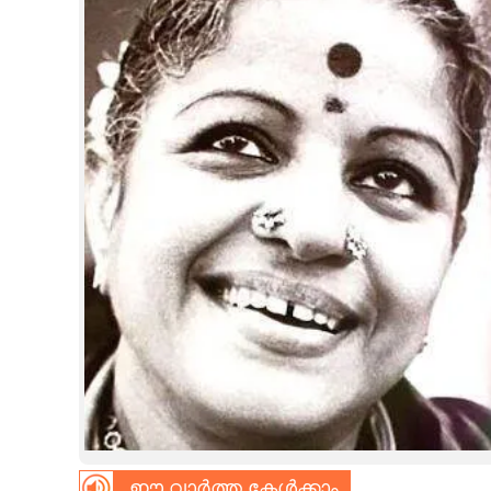
CINEMA
OPINION
PHOTOS
LIFESTYLE
SPIRITUAL
INFO+
ART
ASTRO
ഈ വാർത്ത കേൾക്കാം