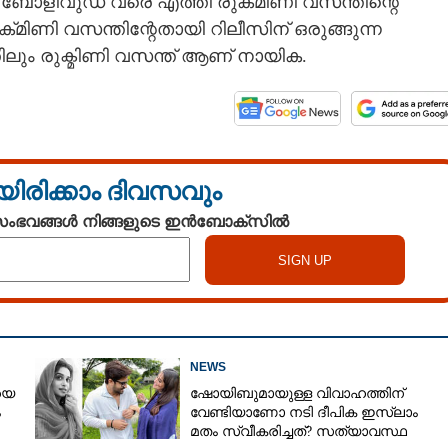
ോളിവുഡ് വരെ എത്തി രുക്‌മിണി വസന്തിന്റെ
്‌മിണി വസന്തിന്റേതായി റിലീസിന് ഒരുങ്ങുന്ന
ിലും രുക്മിണി വസന്ത് ആണ് നായിക.
യിരിക്കാം ദിവസവും
 സംഭവങ്ങൾ നിങ്ങളുടെ ഇൻബോക്സിൽ
Share this link
Copy Link
NEWS
യെ
ഷോയിബുമായുള്ള വിവാഹത്തിന്
്ത്
ം
വേണ്ടിയാണോ നടി ദീപിക ഇസ്ലാം
മതം സ്വീകരിച്ചത്? സത്യാവസ്ഥ