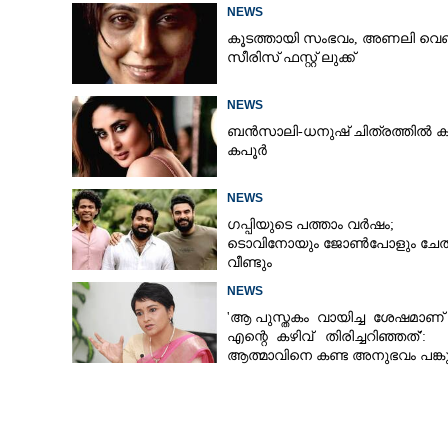
സബ പട്ടൗഡി
NEWS
കൂടത്തായി സംഭവം, അണലി വെ
സീരിസ് ഫസ്റ്റ് ലുക്ക്
NEWS
ബൻസാലി-ധനുഷ് ചിത്രത്തിൽ ക
കപൂർ
NEWS
ഗപ്പിയുടെ പത്താം വർഷം;​
ടൊവിനോയും ജോൺപോളും ചേത
വീണ്ടും
NEWS
'ആ പുസ്തകം വായിച്ച ശേഷമാണ്
എന്റെ കഴിവ് തിരിച്ചറിഞ്ഞത്':
ആത്മാവിനെ കണ്ട അനുഭവം പങ്കുവ
ലെന