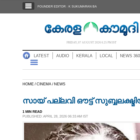
SECTIONS
FOUNDER EDITOR : K SUKUMARAN BA
HOME
LATEST
AUDIO
FRIDAY, 07 AUGUST 2026 6.25 PM IST
NOTIFIED NEWS
LATEST
AUDIO
KERALA
LOCAL
NEWS 360
POLL
KERALA
HOME /
CINEMA /
NEWS
LOCAL
സായ് പല്ലവി ഔട്ട് സുബ്ബലക്ഷ്മ
NEWS 360
1 MIN READ
PUBLISHED: APRIL 28, 2026 06:33 AM IST
CASE DIARY