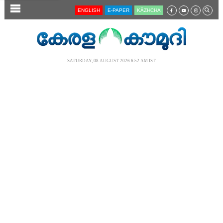
SECTIONS
ENGLISH
E-PAPER
KĀZHCHA
HOME
LATEST
SATURDAY, 08 AUGUST 2026 6.52 AM IST
AUDIO
NOTIFIED NEWS
POLL
KERALA
LOCAL
NEWS 360
CASE DIARY