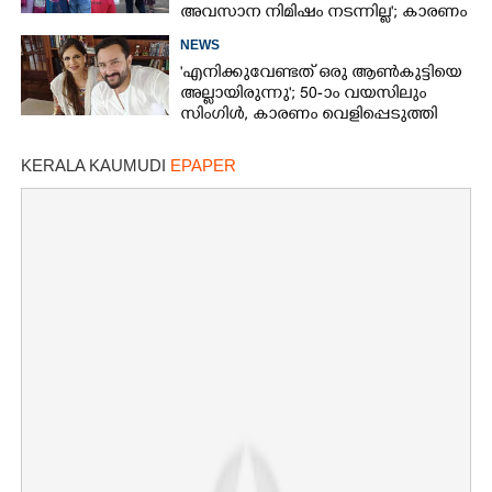
അവസാന നിമിഷം നടന്നില്ല'; കാരണം
തുറന്നുപറഞ്ഞ് ജൂഡ് ആന്റണി
NEWS
'എനിക്കുവേണ്ടത് ഒരു ആൺകുട്ടിയെ
അല്ലായിരുന്നു'; 50-ാം വയസിലും
സിംഗിൾ, കാരണം വെളിപ്പെടുത്തി
സബ പട്ടൗഡി
KERALA KAUMUDI
EPAPER