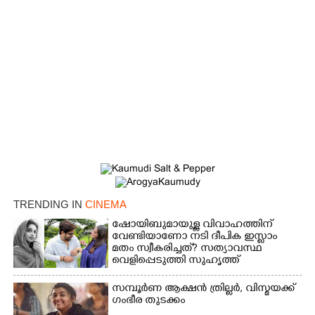
×
Share this link
Copy Link
TRENDING IN
CINEMA
ഷോയിബുമായുള്ള വിവാഹത്തിന്
വേണ്ടിയാണോ നടി ദീപിക ഇസ്ലാം
മതം സ്വീകരിച്ചത്? സത്യാവസ്ഥ
വെളിപ്പെടുത്തി സുഹൃത്ത്‌
സമ്പൂർണ ആക്ഷൻ ത്രില്ലർ,​ വിസ്മയക്ക്
ഗംഭീര തുടക്കം