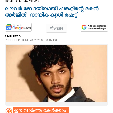
HOME /
CINEMA /
NEWS
CINEMA
ലൗവർ ബോയിയായി ഷങ്കറിന്റെ മകൻ
അർജിത്, നായിക കൃതി ഷെട്ടി
OPINION
Share
PHOTOS
1 MIN READ
PUBLISHED: JUNE 20, 2026 06:30 AM IST
LIFESTYLE
SPIRITUAL
INFO+
ART
ASTRO
ഈ വാർത്ത കേൾക്കാം