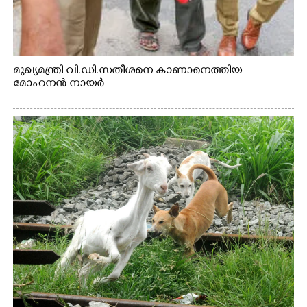
മുഖ്യമന്ത്രി വി.ഡി.സതീശനെ കാണാനെത്തിയ
മോഹനൻ നായർ