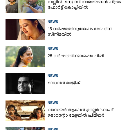
നസ്ലിൻ- മധു സി നാരായണൻ ചിത്രം
ഫോർട്ട് കൊച്ചിയിൽ
NEWS
15 വർഷത്തിനുശേഷം മോഹിനി
സിനിമയിൽ
NEWS
25 വർഷത്തിനുശേഷം ചിപ്പി
NEWS
മാധവൻ മാജിക്
NEWS
വാമ്പയർ ആക്ഷൻ ത്രില്ലർ 'ഹാഫ്'
ടൊറന്റോ മേളയിൽ പ്രീമിയർ
NEWS