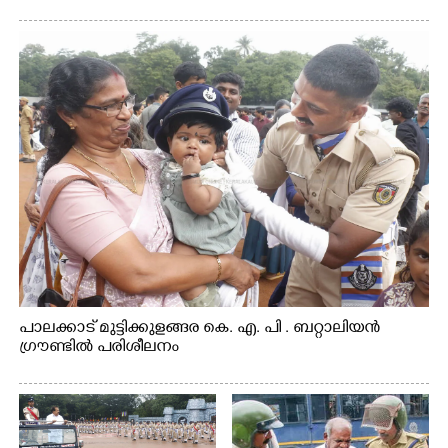
പാലക്കാട് മുട്ടിക്കുളങ്ങര കെ. എ. പി . ബറ്റാലിയൻ
ഗ്രൗണ്ടിൽ പരിശീലനം