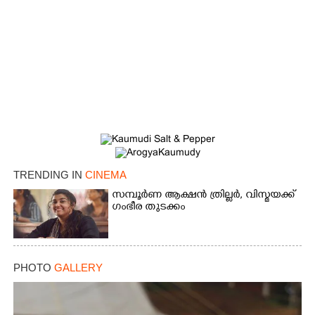
TRENDING IN
CINEMA
സമ്പൂർണ ആക്ഷൻ ത്രില്ലർ,​ വിസ്മയക്ക്
ഗംഭീര തുടക്കം
PHOTO
GALLERY