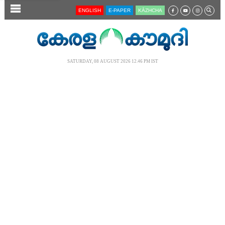
SECTIONS
ENGLISH
E-PAPER
KĀZHCHA
HOME
LATEST
SATURDAY, 08 AUGUST 2026 12.46 PM IST
AUDIO
NOTIFIED NEWS
POLL
KERALA
LOCAL
NEWS 360
CASE DIARY