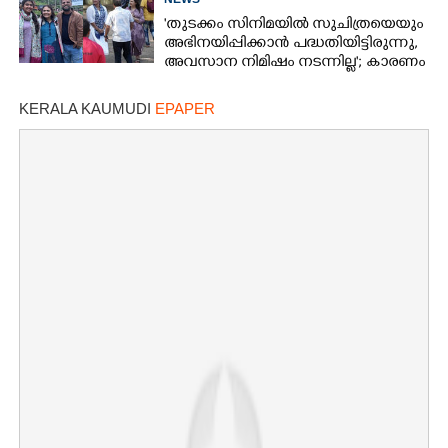
'തുടക്കം സിനിമയിൽ സുചിത്രയെയും
അഭിനയിപ്പിക്കാൻ പദ്ധതിയിട്ടിരുന്നു,​
അവസാന നിമിഷം നടന്നില്ല'; കാരണം
തുറന്നുപറഞ്ഞ് ജൂഡ് ആന്റണി
KERALA KAUMUDI
EPAPER