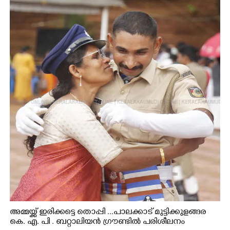
അമ്മയ്ക്ക് ഇരിക്കട്ടെ തൊപ്പി ...പാലക്കാട് മുട്ടിക്കുളങ്ങര
കെ. എ. പി . ബറ്റാലിയൻ ഗ്രൗണ്ടിൽ പരിശീലനം