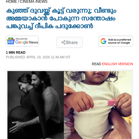
HOME /
CINEMA /
NEWS
CINEMA
കുഞ്ഞ് ദുവയ്ക്ക് കൂട്ട് വരുന്നു; വീണ്ടും
അമ്മയാകാൻ പോകുന്ന സന്തോഷം
OPINION
പങ്കുവച്ച് ദീപിക പദുക്കോൺ
PHOTOS
Share
1 MIN READ
PUBLISHED: APRIL 19, 2026 11:48 AM IST
LIFESTYLE
READ
ENGLISH VERSION
SPIRITUAL
INFO+
ART
ASTRO