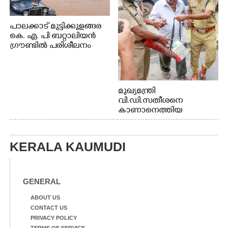
പാലക്കാട് മുട്ടിക്കുളങ്ങര
കെ. എ. പി ബറ്റാലിയൻ
ഗ്രൗണ്ടിൽ പരിശീലനം
മുഖ്യമന്ത്രി
വി.ഡി.സതീശനെ
കാണാനെത്തിയ
മോഹനൻ നായർ
KERALA KAUMUDI
GENERAL
ABOUT US
CONTACT US
PRIVACY POLICY
TERMS OF SERVICE