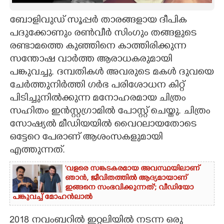
CARTOONS
ബോളിവുഡ് സൂപ്പർ താരങ്ങളായ ദീപിക
പദുക്കോണും രൺവീർ സിംഗും തങ്ങളുടെ
രണ്ടാമത്തെ കുഞ്ഞിനെ കാത്തിരിക്കുന്ന
LITERATURE
സന്തോഷ വാർത്ത ആരാധകരുമായി
പങ്കുവച്ചു. ദമ്പതികൾ അവരുടെ മകൾ ദുവയെ
ZOOM
ചേർത്തുനിർത്തി ഗർഭ പരിശോധന കിറ്റ്
പിടിച്ചുനിൽക്കുന്ന മനോഹരമായ ചിത്രം
CONTACT US
സഹിതം ഇൻസ്റ്റഗ്രാമിൽ പോസ്റ്റ് ചെയ്തു. ചിത്രം
സോഷ്യൽ മീഡിയയിൽ വൈറലായതോടെ
ഒട്ടേറെ പേരാണ് ആശംസകളുമായി
എത്തുന്നത്.
'വളരെ സങ്കടകരമായ അവസ്ഥയിലാണ്
ഞാൻ, ജീവിതത്തിൽ ആദ്യമായാണ്
ഇങ്ങനെ സംഭവിക്കുന്നത്'; വീഡിയോ
പങ്കുവച്ച് മോഹൻലാൽ
2018 നവംബറിൽ ഇറ്റലിയിൽ നടന്ന ഒരു