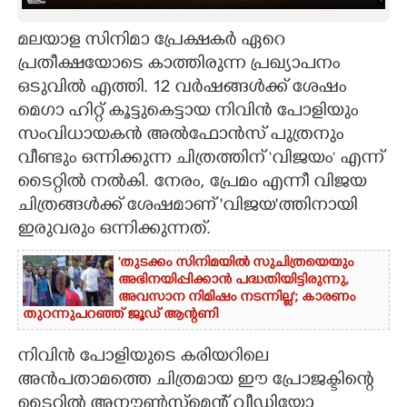
CARTOONS
മലയാള സിനിമാ പ്രേക്ഷകർ ഏറെ
പ്രതീക്ഷയോടെ കാത്തിരുന്ന പ്രഖ്യാപനം
LITERATURE
ഒടുവിൽ എത്തി. 12 വർഷങ്ങൾക്ക് ശേഷം
മെഗാ ഹിറ്റ്‌ കൂട്ടുകെട്ടായ നിവിൻ പോളിയും
സംവിധായകൻ അൽഫോൻസ് പുത്രനും
ZOOM
വീണ്ടും ഒന്നിക്കുന്ന ചിത്രത്തിന് ‘വിജയം’ എന്ന്
ടൈറ്റിൽ നൽകി. നേരം, പ്രേമം എന്നീ വിജയ
CONTACT US
ചിത്രങ്ങൾക്ക് ശേഷമാണ് 'വിജയ'ത്തിനായി
ഇരുവരും ഒന്നിക്കുന്നത്.
'തുടക്കം സിനിമയിൽ സുചിത്രയെയും
അഭിനയിപ്പിക്കാൻ പദ്ധതിയിട്ടിരുന്നു,​
അവസാന നിമിഷം നടന്നില്ല'; കാരണം
തുറന്നുപറഞ്ഞ് ജൂഡ് ആന്റണി
നിവിൻ പോളിയുടെ കരിയറിലെ
അൻപതാമത്തെ ചിത്രമായ ഈ പ്രോജക്ടിന്റെ
ടൈറ്റിൽ അനൗൺസ്മെന്റ് വീഡിയോ