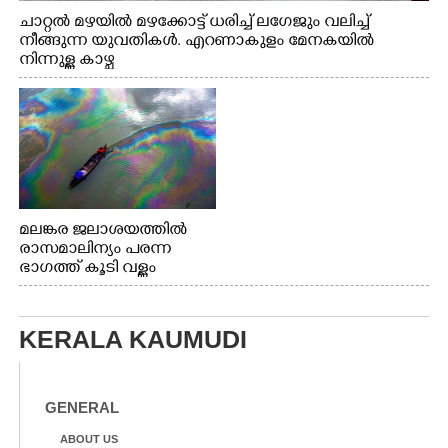
ചാറ്റൽ മഴയിൽ മഴക്കോട്ട് ധരിച്ച് ലഗേജും വലിച്ച്
നീങ്ങുന്ന യുവതികൾ. എറണാകുളം മേനകയിൽ
നിന്നുള്ള കാഴ്ച
മലങ്കര ജലാശയത്തിൽ
രാസമാലിന്യം പരന്ന
ഭാഗത്ത് കൂടി വള്ളം
തുഴഞ്ഞു പോകുന്ന
പ്രദേശവാസികൾ
KERALA KAUMUDI
GENERAL
ABOUT US