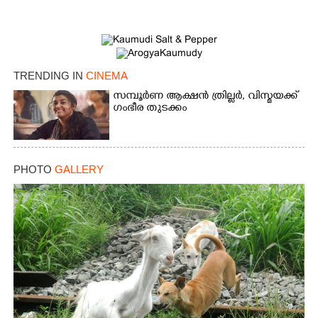
TRENDING IN
CINEMA
സമ്പൂർണ ആക്ഷൻ ത്രില്ലർ,​ വിസ്മയക്ക്
ഗംഭീര തുടക്കം
PHOTO
GALLERY