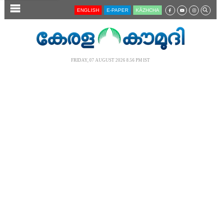
SECTIONS
ENGLISH
E-PAPER
KĀZHCHA
HOME
LATEST
FRIDAY, 07 AUGUST 2026 8.56 PM IST
AUDIO
NOTIFIED NEWS
POLL
KERALA
LOCAL
NEWS 360
CASE DIARY