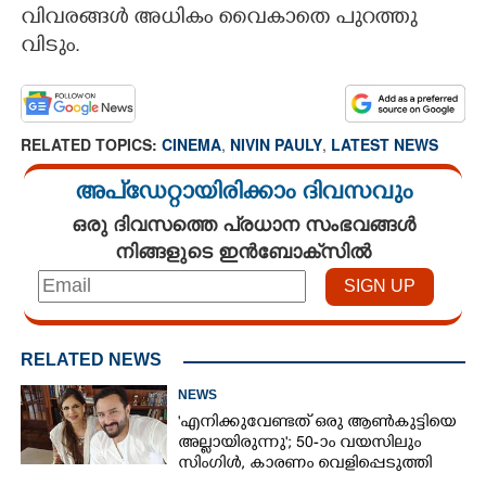
വിവരങ്ങൾ അധികം വൈകാതെ പുറത്തു
വിടും.
RELATED TOPICS:
CINEMA
,
NIVIN PAULY
,
LATEST NEWS
അപ്ഡേറ്റായിരിക്കാം ദിവസവും
ഒരു ദിവസത്തെ പ്രധാന സംഭവങ്ങൾ
നിങ്ങളുടെ ഇൻബോക്സിൽ
RELATED NEWS
NEWS
'എനിക്കുവേണ്ടത് ഒരു ആൺകുട്ടിയെ
അല്ലായിരുന്നു'; 50-ാം വയസിലും
സിംഗിൾ, കാരണം വെളിപ്പെടുത്തി
സബ പട്ടൗഡി