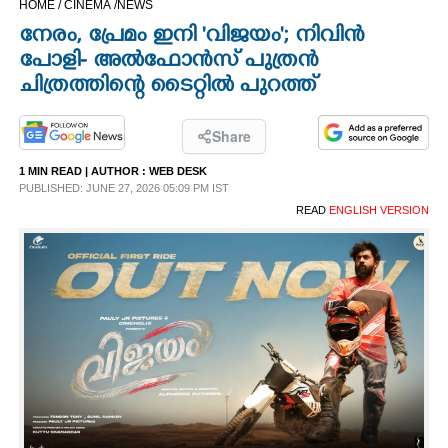
HOME /
CINEMA /
NEWS
CINEMA
നേരം, പ്രേമം ഇനി 'വിജയം'; നിവിൻ
പോളി- അൽഫോൻസ് പുത്രൻ
OPINION
ചിത്രത്തിന്റെ ടൈറ്റിൽ പുറത്ത്
PHOTOS
Share
1 MIN READ
| AUTHOR :
WEB DESK
PUBLISHED: JUNE 27, 2026 05:09 PM IST
LIFESTYLE
READ
ENGLISH VERSION
SPIRITUAL
INFO+
ART
ASTRO