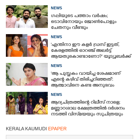
NEWS
ഗപ്പിയുടെ പത്താം വർഷം;​
ടൊവിനോയും ജോൺപോളും
ചേതനും വീണ്ടും
NEWS
'എന്തിനാ ഈ കളർ ഡ്രസ് ഇട്ടത്,
കേരളത്തിൽ ഓറഞ്ച് അല‌ർട്ട്
ആയതുകൊണ്ടാണോ?' യൂട്യൂബർക്ക്
ചുട്ടമറുപടിയുമായി പ്രിയ
NEWS
'ആ പുസ്തകം വായിച്ച ശേഷമാണ്
എന്റെ കഴിവ് തിരിച്ചറിഞ്ഞത്':
ആത്മാവിനെ കണ്ട അനുഭവം
പങ്കുവച്ച് ലെന
NEWS
ആദ്യചിത്രത്തിന്റെ റിലീസ് നാളെ;
മണ്ണാറശാല ക്ഷേത്രത്തിൽ ദർശനം
നടത്തി വിസ്‌മയയും സുചിത്രയും
KERALA KAUMUDI
EPAPER