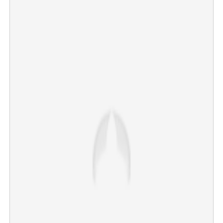
×
Share this link
Copy Link