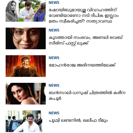
NEWS
ഷോയിബുമായുള്ള വിവാഹത്തിന്
വേണ്ടിയാണോ നടി ദീപിക ഇസ്ലാം
മതം സ്വീകരിച്ചത്? സത്യാവസ്ഥ
വെളിപ്പെടുത്തി സുഹൃത്ത്‌
NEWS
കൂടത്തായി സംഭവം, അണലി വെബ്
സീരിസ് ഫസ്റ്റ് ലുക്ക്
NEWS
മോഹൻരാജ അഭിനയത്തിലേക്ക്
NEWS
ബൻസാലി-ധനുഷ് ചിത്രത്തിൽ കരീന
കപൂർ
NEWS
പൃഥ്വി ലണ്ടനിൽ, ഖലീഫ ടീമും