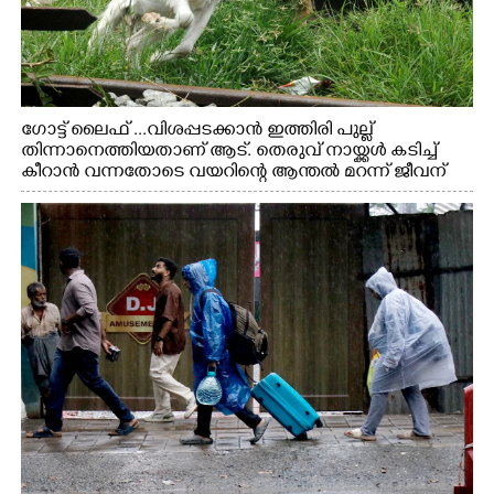
ഗോട്ട് ലൈഫ് ...വിശപ്പടക്കാൻ ഇത്തിരി പുല്ല്
തിന്നാനെത്തിയതാണ് ആട്. തെരുവ് നായ്ക്കൾ കടിച്ച്
കീറാൻ വന്നതോടെ വയറിന്റെ ആന്തൽ മറന്ന് ജീവന്
വേണ്ടിയായി ഓട്ടം. എറണാകുളം വാത്തുരുത്തിയിൽ
നിന്നുള്ള കാഴ്ച