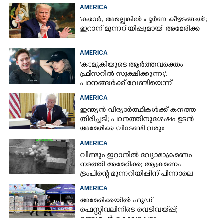
അന്വേഷണം
AMERICA
'കരാർ, അല്ലെങ്കിൽ പൂർണ കീഴടങ്ങൽ';
ഇറാന് മുന്നറിയിപ്പുമായി അമേരിക്ക
AMERICA
'കാമുകിയുടെ ആർത്തവരക്തം
ഫ്രീസറിൽ സൂക്ഷിക്കുന്നു':
പഠനങ്ങൾക്ക് വേണ്ടിയെന്ന്
വിശദീകരണം,​ ചർച്ചയായി ബ്രയാൻ
AMERICA
ജോൺസന്റെ പോസ്റ്റ്
ഇന്ത്യൻ വിദ്യാർത്ഥികൾക്ക് കനത്ത
തിരിച്ചടി; പഠനത്തിനുശേഷം ഉടൻ
അമേരിക്ക വിടേണ്ടി വരും
AMERICA
വീണ്ടും ഇറാനിൽ വ്യോമാക്രമണം
നടത്തി അമേരിക്ക; ആക്രമണം
ട്രംപിന്റെ മുന്നറിയിപ്പിന് പിന്നാലെ
AMERICA
അമേരിക്കയിൽ ഫുഡ്
ഫെസ്റ്റിവലിനിടെ വെടിവയ്‌പ്പ്;