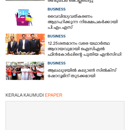
രണ്ടുപേർ കൊല്ലപ്പെട്ടു
BUSINESS
വൈവിദ്ധ്യവത്കരണം
ആഗ്രഹിക്കുന്ന നിക്ഷേപകർക്കായി
പി.എം.എസ്
BUSINESS
12.25ശതമാനം വരെ യഥാർത്ഥ
ആദായവുമായി ഐസിഎൽ
ഫിൻകോർപ്പിന്റെ പുതിയ എൻസിഡി
ഇഷ്യു ആരംഭിക്കുന്നു
BUSINESS
ആലപ്പുഴയിൽ കല്യാൺ സിൽക്‌സ്
ഷോറൂമിന് തുടക്കമായി
KERALA KAUMUDI
EPAPER