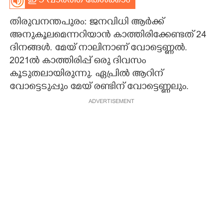
ഈ വാർത്ത കേൾക്കാം
CARTOONS
തിരുവനന്തപുരം: ജനവിധി ആർക്ക്
അനുകൂലമെന്നറിയാൻ കാത്തിരിക്കേണ്ടത് 24
LITERATURE
ദിനങ്ങൾ. മേയ് നാലിനാണ് വോട്ടെണ്ണൽ.
2021ൽ കാത്തിരിപ്പ് ഒരു ദിവസം
കൂടുതലായിരുന്നു. ഏപ്രിൽ ആറിന്
ZOOM
വോട്ടെടുപ്പും മേയ് രണ്ടിന് വോട്ടെണ്ണലും.
ADVERTISEMENT
CONTACT US