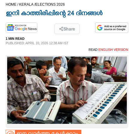
HOME /
KERALA /
ELECTIONS 2026
CINEMA
ഇനി കാത്തിരിപ്പിന്റെ 24 ദിനങ്ങൾ
OPINION
Share
1 MIN READ
PHOTOS
PUBLISHED: APRIL 10, 2026 12:38 AM IST
READ
ENGLISH VERSION
LIFESTYLE
SPIRITUAL
INFO+
ART
ASTRO