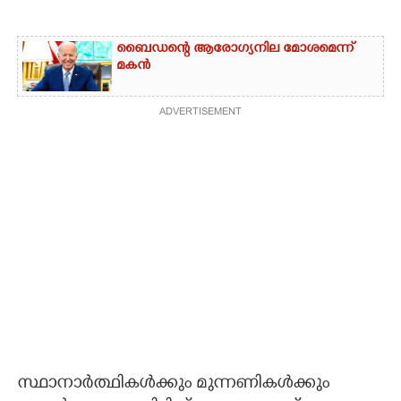
ബൈഡന്റെ ആരോഗ്യനില മോശമെന്ന്
മകൻ
ADVERTISEMENT
സ്ഥാനാർത്ഥികൾക്കും മുന്നണികൾക്കും