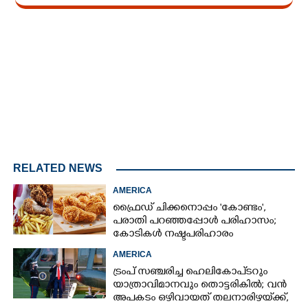
Loaded
:
3.34%
/
Unmute
RELATED NEWS
AMERICA
ഫ്രൈഡ് ചിക്കനൊപ്പം 'കോണ്ടം',​
പരാതി പറഞ്ഞപ്പോൾ പരിഹാസം;
കോടികൾ നഷ്ടപരിഹാരം
ആവശ്യപ്പെട്ട് ദമ്പതികൾ
AMERICA
ട്രംപ് സഞ്ചരിച്ച ഹെലികോപ്‌ടറും
യാത്രാവിമാനവും തൊട്ടരികിൽ; വൻ
അപകടം ഒഴിവായത് തലനാരിഴയ്‌ക്ക്,