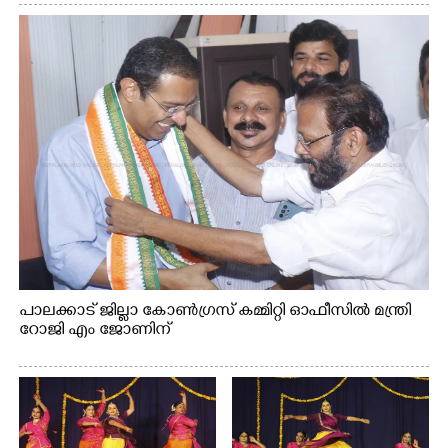
സഭാഗൃഹത്തിൽ എം. അക്ഷതയുടെ നേതൃത്വത്തിൽ
അവതരിപ്പിച്ച ലയ നമൻ കഥക് നൃത്തത്തിൽ നിന്ന്
പാലക്കാട് ജില്ലാ കോൺഗ്രസ് കമ്മിറ്റി ഓഫീസിൽ മന്ത്രി
റോജി എം ജോണിന്