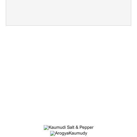
×
Share this link
Copy Link