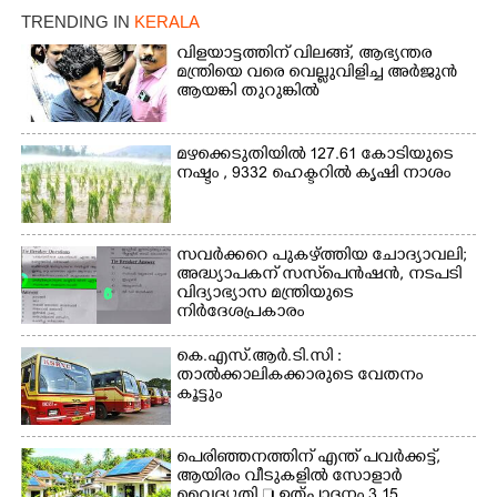
TRENDING IN
KERALA
വിളയാട്ടത്തിന് വിലങ്ങ്, ആഭ്യന്തര
മന്ത്രിയെ വരെ വെല്ലുവിളിച്ച അർജുൻ
ആയങ്കി തുറുങ്കിൽ
മഴക്കെടുതിയിൽ 127.61 കോടിയുടെ
നഷ്ടം , 9332 ഹെക്ടറിൽ കൃഷി നാശം
സവർക്കറെ പുകഴ്ത്തിയ ചോദ്യാവലി;
അദ്ധ്യാപകന് സസ്‌പെൻഷൻ, നടപടി
വിദ്യാഭ്യാസ മന്ത്രിയുടെ
നിർദേശപ്രകാരം
കെ.എസ്.ആർ.ടി.സി :
താൽക്കാലികക്കാരുടെ വേതനം
കൂട്ടും
പെരിഞ്ഞനത്തിന് എന്ത് പവർക്കട്ട്,​
ആയിരം വീടുകളിൽ സോളാർ
വൈദ്യുതി  ഉത്പാദനം 3.15