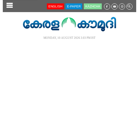
SECTIONS
ENGLISH
E-PAPER
KĀZHCHA
HOME
LATEST
MONDAY, 10 AUGUST 2026 3.03 PM IST
AUDIO
NOTIFIED NEWS
POLL
KERALA
LOCAL
NEWS 360
CASE DIARY