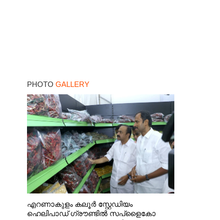
PHOTO
GALLERY
എറണാകുളം കലൂർ സ്റ്റേഡിയം
ഹെലിപാഡ് ഗ്രൗണ്ടിൽ സപ്ളൈകോ