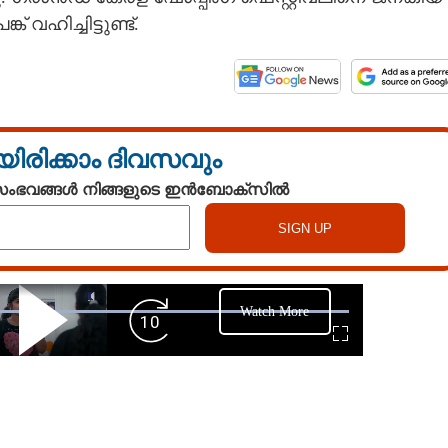
വഹിച്ചിട്ടുണ്ട്‌.
യിരിക്കാം ദിവസവും
 സംഭവങ്ങൾ നിങ്ങളുടെ ഇൻബോക്സിൽ
Watch More
Play
Forward
Fullscreen
Video
Skip
10s