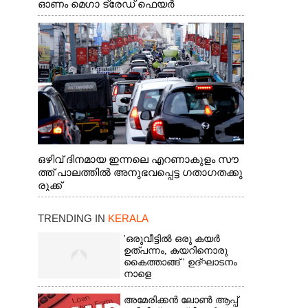
ഓണം മെഗാ ട്രേഡ് ഫെയർ
സംസ്ഥാനതല ഉദ്ഘാടനം നിർവഹിച്ച്
സ്റ്റാൾ സന്ദർശിക്കുന്ന മുഖ്യമന്ത്രി വി.ഡി.
സതീശൻ. മന്ത്രി അനൂപ് ജേക്കബ് സമീപം
ഒഴിവ് ദിനമായ ഇന്നലെ എറണാകുളം സൗ
ത്ത് പാലത്തിൽ അനുഭവപ്പെട്ട ഗതാഗതക്കു
രുക്ക്
TRENDING IN
KERALA
'ഒരുവീട്ടിൽ ഒരു കയർ
ഉത്പന്നം, കയറിനൊരു
കൈത്താങ്ങ് ' ഉദ്ഘാടനം
നാളെ
അമേരിക്കൻ ലോൺ ആപ്പ്