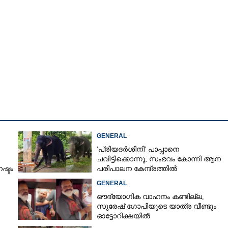
GENERAL
'പ്രിയദർശിനി' പാപ്പാനെ
ചവിട്ടിക്കൊന്നു; സംഭവം കോന്നി ആന
ഷ്ടം
പരിപാലന കേന്ദ്രത്തിൽ
GENERAL
Share this link
ഔദ്യോഗിക വാഹനം കണ്ടില്ല,
സുരേഷ് ഗോപിയുടെ യാത്ര വീണ്ടും
ഓട്ടോറിക്ഷയിൽ
ം