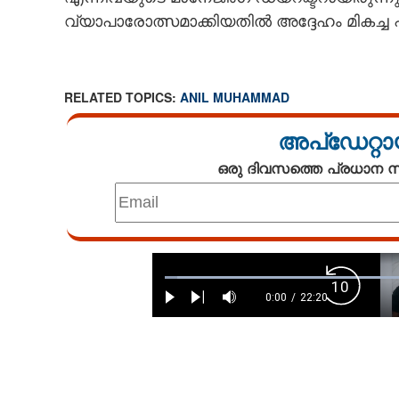
വ്യാപാരോത്സമാക്കിയതിൽ അദ്ദേഹം മികച്ച പങ്ക് 
RELATED TOPICS:
ANIL MUHAMMAD
അപ്ഡേറ്റാ
ഒരു ദിവസത്തെ പ്രധാന
Loaded
:
Backward
2.39%
0:00
/
22:20
Play
Next
Mute
Current
Duration
Skip
Time
10s