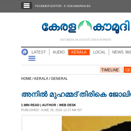
SECTIONS
FOUNDER EDITOR : K SUKUMARAN BA
HOME
LATEST
AUDIO
SATURDAY, 08 AUGUST 2026 9.00 PM IST
NOTIFIED NEWS
LATEST
AUDIO
KERALA
LOCAL
NEWS 360
POLL
KERALA
TIMELINE
GE
HOME /
KERALA /
GENERAL
LOCAL
അനിൽ മുഹമ്മദ് തിരികെ ജോലിയ
NEWS 360
1 MIN READ
| AUTHOR :
WEB DESK
PUBLISHED: JUNE 29, 2026 12:27 AM IST
CASE DIARY