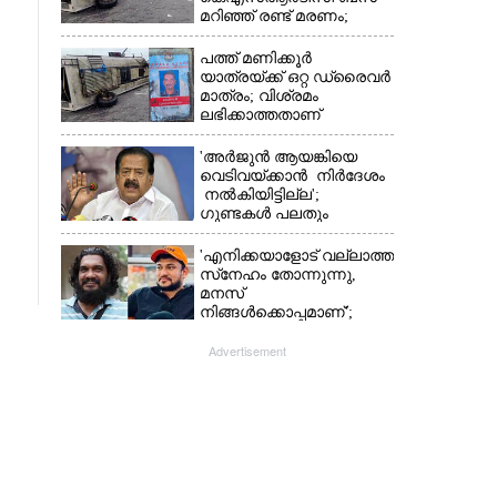
മറിഞ്ഞ് രണ്ട് മരണം;
നിരവധിപേർ
ഗുരുതരാവസ്ഥയിൽ
പത്ത് മണിക്കൂർ
യാത്രയ്‌ക്ക് ഒറ്റ ഡ്രൈവർ
മാത്രം; വിശ്രമം
ലഭിക്കാത്തതാണ്
കെഎസ്‌ആർടിസി
അപകടത്തിന്
'അർജുൻ ആയങ്കിയെ
കാരണമെന്ന് വിമർശനം
വെടിവയ്ക്കാൻ നിർദേശം
നൽകിയിട്ടില്ല';
ഗുണ്ടകൾ പലതും
പറയുമെന്ന് രമേശ്
ചെന്നിത്തല
'എനിക്കയാളോട് വല്ലാത്ത
സ്‌നേഹം തോന്നുന്നു,
മനസ്
നിങ്ങൾക്കൊപ്പമാണ്';
അർജുൻ ആയങ്കിയെ
പിന്തുണച്ച് സനൽകുമാർ
Advertisement