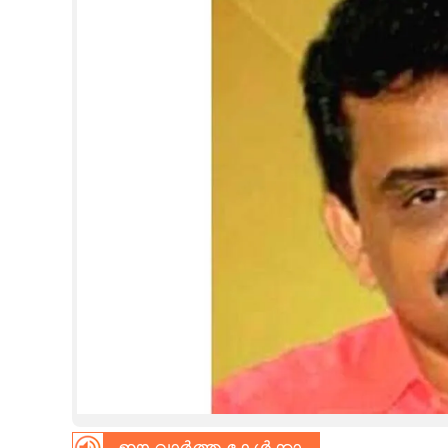
CINEMA
OPINION
PHOTOS
LIFESTYLE
SPIRITUAL
INFO+
ART
ASTRO