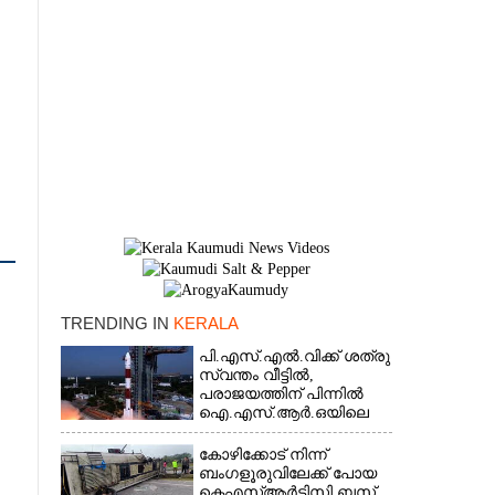
TRENDING IN
KERALA
പി.എസ്.എൽ.വിക്ക് ശത്രു
×
സ്വന്തം വീട്ടിൽ,​
പരാജയത്തിന് പിന്നിൽ
ഐ.എസ്.ആർ.ഒയിലെ
ഉന്നതൻ
കോഴിക്കോട് നിന്ന്
ബംഗളൂരുവിലേക്ക് പോയ
കെഎസ്‌ആർടിസി ബസ്