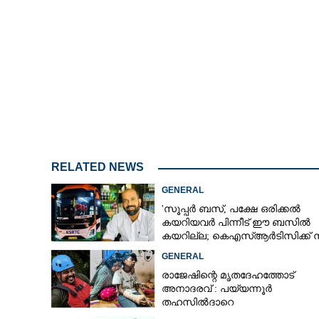
RELATED NEWS
GENERAL
'സൂപ്പർ ബസ്, പക്ഷേ ഒരിക്കൽ
കയറിയവർ പിന്നീട് ഈ ബസിൽ
കയറില്ല; കെഎസ്ആർടിസിക്ക് ന
അരലക്ഷം രൂപയോളം'
GENERAL
രാജേഷിന്റെ മൃതദേഹത്തോട്
അനാദരവ് : പയ്യന്നൂർ
തഹസിൽദാറെ
സസ്പെൻഡുചെയ്യും, നിർദ്ദേശ