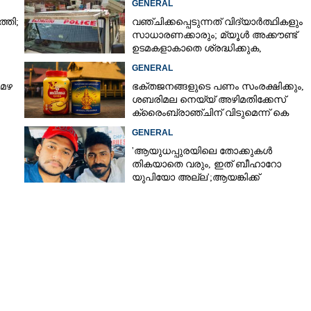
GENERAL
്തി;
വഞ്ചിക്കപ്പെടുന്നത് വിദ്യാർത്ഥികളും
സാധാരണക്കാരും; മ്യൂൾ അക്കൗണ്ട്
Copy Link
ഉടമകളാകാതെ ശ്രദ്ധിക്കുക,
ികെ ജോലിയിൽ
നിർദ്ദേശങ്ങളുമായി പൊലീസ്
GENERAL
 മഴ
ഭക്തജനങ്ങളുടെ പണം സംരക്ഷിക്കും,
ശബരിമല നെയ്യ് അഴിമതിക്കേസ്
ക്രൈംബ്രാഞ്ചിന് വിടുമെന്ന് കെ
മുരളീധരൻ
GENERAL
'ആയുധപ്പുരയിലെ തോക്കുകൾ
തികയാതെ വരും, ഇത് ബീഹാറോ
യുപിയോ അല്ല';ആയങ്കിക്ക്
പിന്തുണയുമായി ആകാശ് തില്ലങ്കേരി