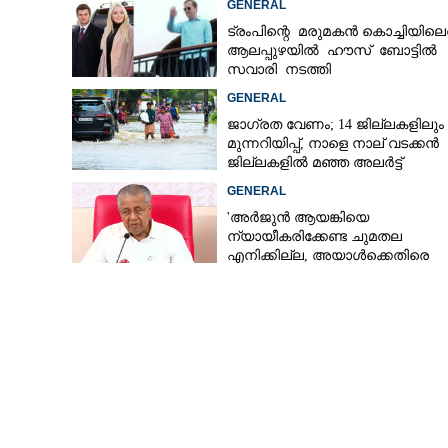
GENERAL
നൽകി മന്ത്രി
ട്രംപിന്റെ മരുമകൻ കൊച്ചിയിലെത
ആലപ്പുഴയിൽ ഹൗസ് ബോട്ടിൽ
സവാരി നടത്തി
അനിൽ മുഹമ്മദ് തിര
GENERAL
പ്രവേശിച്ചു
ജാഗ്രത വേണം; 14 ജില്ലകളിലും
മുന്നറിയിപ്പ്, നാളെ നാല് വടക്കൻ
ജില്ലകളിൽ മഞ്ഞ അലർട്ട്
GENERAL
'അർജുൻ ആയങ്കിയെ
ന്യായീകരിക്കേണ്ട ചുമതല
എനിക്കില്ല, അയാൾക്കെതിരെ
നടപടിയെടുത്തോട്ടെ'