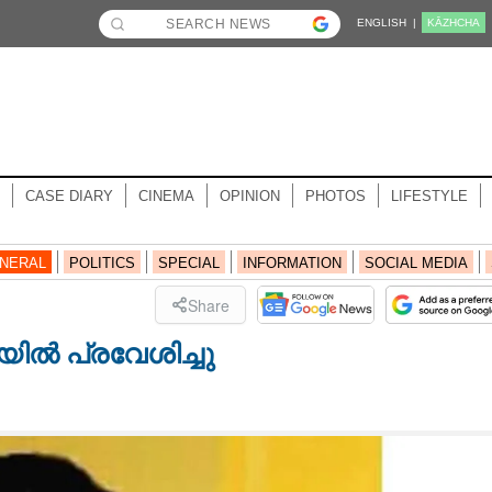
ENGLISH |
KĀZHCHA
CASE DIARY
CINEMA
OPINION
PHOTOS
LIFESTYLE
NERAL
POLITICS
SPECIAL
INFORMATION
SOCIAL MEDIA
Share
ിൽ പ്രവേശിച്ചു