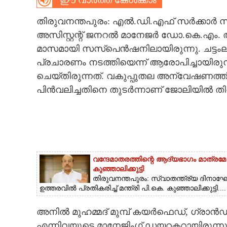
ഈ വാർത്ത കേൾക്കാം
CARTOONS
തിരുവനന്തപുരം: എൽ.ഡി.എഫ് സർക്കാർ 
അസിസ്റ്റന്റ് ജനറൽ മാനേജർ ഡോ.കെ.എം. അ
LITERATURE
മാസമായി സസ്പെൻഷനിലായിരുന്നു. ചട്ടംലംഘ
പ്രചാരണം നടത്തിയെന്ന് ആരോപിച്ചായിര
ചെയ്തിരുന്നത്. വകുപ്പുതല അന്വേഷണത്തി
ZOOM
പിൻവലിച്ചതിനെ തുടർന്നാണ് ജോലിയിൽ തിര
CONTACT US
വന്ദേമാതരത്തിന്റെ ആദ്യഭാഗം മാത്രമേ
കുഞ്ഞാലിക്കുട്ടി
തിരുവനന്തപുരം: സ്വാതന്ത്ര്യ ദിനാ
ഉത്തരവിൽ പ്രതികരിച്ച് മന്ത്രി പി.കെ. കുഞ്ഞാലിക്കുട്ടി....
അനിൽ മുഹമ്മദ് മുമ്പ് കയർഫെഡ്, ഗ്രാൻഡ്
എന്നിവയുടെ മാനേജിംഗ് ഡയറക്ടറായിരുന്നു