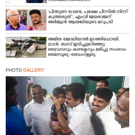
നിരീക്ഷണത്തിലാണ്'
"പിന്തുണ വേണ്ട,​ പക്ഷേ പിന്നിൽ നിന്ന്
കുത്തരുത് ", എംവി ജയരാജന്
അർജുൻ ആയങ്കിയുടെ മറുപടി
അമിത ജോലിയാൽ ഉറങ്ങിപ്പോയി,
ട്രാൻ. ബസ് ഇടിച്ചുമറിഞ്ഞു
ഡ്രൈവറും കണ്ടക്ടറും മരിച്ചു സംഭവം
മൈസൂരു -ബെംഗളൂരു
ദേശീയപാതയിൽ 20 പേർക്ക് പരിക്ക്,
നാലു പേരുടെ നില ഗുരുതരം
PHOTO
GALLERY