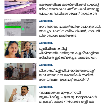
കേരളത്തിലെ കടൽത്തീരത്ത് വയലറ്റ്
നിറം; ഓണക്കാലത്ത് സംഭവിക്കാറുള്ള
പ്രത്യേക പ്രതിഭാസമെന്ന് നാട്ടുകാർ
GENERAL
സവർക്കറെ പുകഴ്ത്തിയ ചോദ്യാവലി;
അദ്ധ്യാപകന് സസ്‌പെൻഷൻ, നടപടി
വിദ്യാഭ്യാസ മന്ത്രിയുടെ
നിർദേശപ്രകാരം
GENERAL
എലിവിഷം കഴിച്ച്
ചികിത്സയിലായിരുന്ന കളക്‌ടറേറ്റിലെ
സീനിയർ ക്ലർക്ക് മരിച്ചു; ആത്മഹത്യ
സ്ഥലംമാറ്റത്തിൽ മനംനൊന്തെന്ന്
GENERAL
സംശയം
പിറവത്ത് പള്ളിയിൽ ഓർത്തഡോക്സ്-
യാക്കോബായ വൈദികർ തമ്മിൽ
സംഘർഷം, ഇടപെട്ട് പൊലീസ്
GENERAL
'വന്ദേമാതരം മുഴുവനായി
ആലപിക്കില്ല, പഴയ പ്രോട്ടോക്കോൾ
തുടരും'; കേന്ദ്ര നിർദേശം തള്ളി കെ