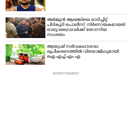
അർജുൻ ആയങ്കിയെ ഓടിച്ചിട്ട്
പിടികൂടി പൊലീസ്; നിർണായകമായത്
ഓട്ടോഡ്രൈവർക്ക് തോന്നിയ
സംശയം
ആയുഷ് സർവകലാശാല
രൂപീകരണത്തിൽ വിയോജിപ്പുമായി
ഐ.എച്ച്.എം.എ
ADVERTISEMENT