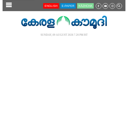
SECTIONS
ENGLISH
E-PAPER
KĀZHCHA
HOME
LATEST
SUNDAY, 09 AUGUST 2026 7.20 PM IST
AUDIO
NOTIFIED NEWS
POLL
KERALA
LOCAL
NEWS 360
CASE DIARY