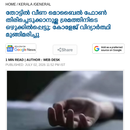
HOME /
KERALA /
GENERAL
CINEMA
തോട്ടില്‍ വീണ മൊബൈല്‍ ഫോണ്‍
തിരിച്ചെടുക്കാനുള്ള ശ്രമത്തിനിടെ
OPINION
ഒഴുക്കില്‍പ്പെട്ടു; കോളേജ് വിദ്യാര്‍ത്ഥി
മുങ്ങിമരിച്ചു
PHOTOS
Share
LIFESTYLE
1 MIN READ
| AUTHOR :
WEB DESK
PUBLISHED: JULY 02, 2026 11:52 PM IST
SPIRITUAL
INFO+
ART
ASTRO