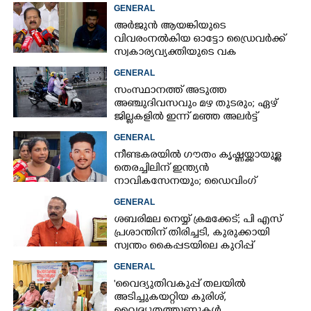
മുരളീധരൻ
GENERAL
അർജുൻ ആയങ്കിയുടെ
വിവരംനൽകിയ ഓട്ടോ ഡ്രൈവർക്ക്
സ്വകാര്യവ്യക്തിയുടെ വക
പാരിതോഷികം: മന്ത്രി രമേശ്
GENERAL
ചെന്നിത്തല
സംസ്ഥാനത്ത് അടുത്ത
അ‌ഞ്ചുദിവസവും മഴ തുടരും; ഏഴ്
ജില്ലകളിൽ ഇന്ന് മഞ്ഞ അലർട്ട്
GENERAL
നീണ്ടകരയിൽ ഗൗതം കൃഷ്ണയ്ക്കായുള്ള
തെരച്ചിലിന് ഇന്ത്യൻ
നാവികസേനയും; ഡൈവിംഗ്
ആരംഭിച്ചു
GENERAL
ശബരിമല നെയ്യ് ക്രമക്കേട്; പി എസ്
പ്രശാന്തിന് തിരിച്ചടി, കുരുക്കായി
സ്വന്തം കൈപ്പടയിലെ കുറിപ്പ്
GENERAL
'വൈദ്യുതിവകുപ്പ് തലയിൽ
അടിച്ചുകയറ്റിയ കുരിശ്‌,