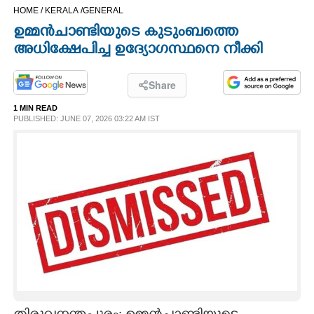
HOME /
KERALA /
GENERAL
CINEMA
ഉമ്മൻചാണ്ടിയുടെ കുടുംബത്തെ
അധിക്ഷേപിച്ച ഉദ്യോഗസ്ഥനെ നീക്കി
OPINION
Share
PHOTOS
1 MIN READ
PUBLISHED: JUNE 07, 2026 03:22 AM IST
LIFESTYLE
SPIRITUAL
INFO+
ART
ASTRO