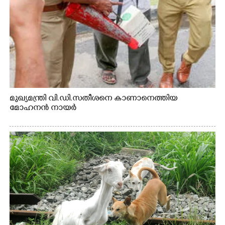
മുഖ്യമന്ത്രി വി.ഡി.സതീശനെ കാണാനെത്തിയ
മോഹനൻ നായർ