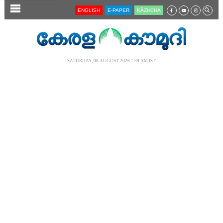
SECTIONS
ENGLISH
E-PAPER
KĀZHCHA
HOME
LATEST
SATURDAY, 08 AUGUST 2026 7.39 AM IST
AUDIO
NOTIFIED NEWS
POLL
KERALA
LOCAL
NEWS 360
CASE DIARY