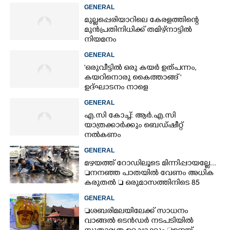
GENERAL
മുല്ലപ്പെരിയാറിലെ കേരളത്തിന്റെ
മുൻപ്രതിനിധിക്ക് തമിഴ്നാട്ടിൽ
നിയമനം
GENERAL
'ഒരുവീട്ടിൽ ഒരു കയർ ഉത്പന്നം,
കയറിനൊരു കൈത്താങ്ങ് '
ഉദ്ഘാടനം നാളെ
GENERAL
എ.സി കോച്ച്: ആർ.എ.സി
യാത്രക്കാർക്കും ബെഡ്ഷീറ്റ്
നൽകണം
GENERAL
മഴയത്ത് റോഡിലൂടെ മിന്നിപ്പായല്ലേ...
നനഞ്ഞ പാതയിൽ വേണം അധിക
കരുതൽ  ഒരുമാസത്തിനിടെ 85
അപകടം
GENERAL
ശബരിമലയിലേക്ക് സാധനം
വാങ്ങൽ ടെൻ‌ഡർ നടപടിയിൽ