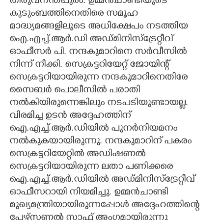
തിരുവനന്തപുരം: ഉമ്മൻചാണ്ടിയുടെ
കുടുംബത്തിനെതിരെ സമൂഹ
CARTOONS
മാദ്ധ്യമങ്ങളിലൂടെ അധിക്ഷേപം നടത്തിയ
ഐ.എച്ച്.ആർ.ഡി അഡ്മിനിസ്ട്രേറ്റീവ്
LITERATURE
ഓഫീസർ പി. നന്ദകുമാറിനെ സർവീസിൽ
നിന്ന് നീക്കി. സെക്രട്ടറിയേറ്റ് ജോയിന്റ്
ZOOM
സെക്രട്ടറിയായിരുന്ന നന്ദകുമാറിനെതിരേ
സൈബർ പൊലീസിൽ പരാതി
നൽകിയിരുന്നെങ്കിലും നടപടിയുണ്ടായല്ല.
CONTACT US
വിരമിച്ച ഉടൻ അദ്ദേഹത്തിന്
ഐ.എച്ച്.ആർ.ഡിയിൽ പുനർനിയമനം
നൽകുകയായിരുന്നു. നന്ദകുമാറിന് പകരം
സെക്രട്ടറിയേറ്റിൽ അഡിഷണൽ
സെക്രട്ടറിയായിരുന്ന ലതാ പണിക്കരെ
ഐ.എച്ച്.ആർ.ഡിയിൽ അഡ്മിനിസ്ട്രേറ്റീവ്
ഓഫീസറായി നിയമിച്ചു. ഉമ്മൻചാണ്ടി
മുഖ്യമന്ത്രിയായിരുന്നപ്പോൾ അദ്ദേഹത്തിന്റെ
പേഴ്സണൽ സ്റ്റാഫ് അംഗമായിരുന്നു