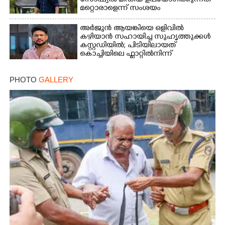
സാേഷ്യൽ മീഡിയ ഉപയോഗിക്കുന്നത്
മറ്റൊരാളെന്ന് സംശയം
അർജുൻ ആയങ്കിയെ ഒളിവിൽ
കഴിയാൻ സഹായിച്ച സുഹൃത്തുക്കൾ
കസ്റ്റഡിയിൽ; പിടിയിലായത്
കൊച്ചിയിലെ ഫ്ലാറ്റിൽനിന്ന്
PHOTO
GALLERY