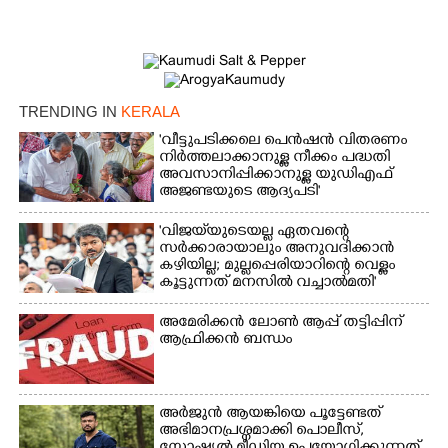
×
Share this link
TRENDING IN
KERALA
'വീട്ടുപടിക്കലെ പെൻഷൻ വിതരണം
നിർത്തലാക്കാനുള്ള നീക്കം പദ്ധതി
Copy Link
അവസാനിപ്പിക്കാനുള്ള യുഡിഎഫ്
അജണ്ടയുടെ ആദ്യപടി'
'വിജയ്‌യുടെയല്ല ഏതവന്റെ
സർക്കാരായാലും അനുവദിക്കാൻ
കഴിയില്ല; മുല്ലപ്പെരിയാറിന്റെ വെള്ളം
കൂട്ടുന്നത് മനസിൽ വച്ചാൽമതി'
അമേരിക്കൻ ലോൺ ആപ്പ് തട്ടിപ്പിന്
ആഫ്രിക്കൻ ബന്ധം
അർജുൻ ആയങ്കിയെ പൂട്ടേണ്ടത്
അഭിമാനപ്രശ്നമാക്കി പൊലീസ്,