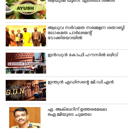
ആയുഷ് യൂണി: എതിർപ്പ് ശക്തം
ആലുവ സർവമത സമ്മേളന ശതാബ്ദി
ലോകമത പാർലമെന്റ്
ടോക്കിയോയിൽ
ഇൻഡ്യൻ കോഫി ഹൗസിൽ ഒഴിവ്
ഇന്ത്യൻ എഡിസന്റെ ജി.ഡി.എൻ
എ. അക്ബറിന് ഉത്തരമേഖല
ഐ.ജിയുടെ ചുമതല