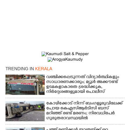
Copy Link
TRENDING IN
KERALA
വഞ്ചിക്കപ്പെടുന്നത് വിദ്യാർത്ഥികളും
സാധാരണക്കാരും; മ്യൂൾ അക്കൗണ്ട്
ഉടമകളാകാതെ ശ്രദ്ധിക്കുക,
നിർദ്ദേശങ്ങളുമായി പൊലീസ്
കോഴിക്കോട് നിന്ന് ബംഗളൂരുവിലേക്ക്
പോയ കെഎസ്‌ആർടിസി ബസ്
മറിഞ്ഞ് രണ്ട് മരണം; നിരവധിപേർ
ഗുരുതരാവസ്ഥയിൽ