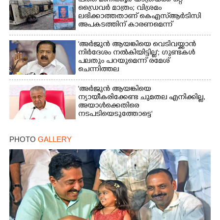
പത്ത് മണിക്കൂർ യാത്രയ്‌ക്ക് ഒറ്റ
ഡ്രൈവർ മാത്രം; വിശ്രമം
ലഭിക്കാത്തതാണ് കെഎസ്‌ആർടിസി
അപകടത്തിന് കാരണമെന്ന്
വിമർശനം
'അർജുൻ ആയങ്കിയെ വെടിവയ്ക്കാൻ
നിർദേശം നൽകിയിട്ടില്ല'; ഗുണ്ടകൾ
പലതും പറയുമെന്ന് രമേശ്
ചെന്നിത്തല
'അർജുൻ ആയങ്കിയെ
ന്യായീകരിക്കേണ്ട ചുമതല എനിക്കില്ല,
അയാൾക്കെതിരെ
നടപടിയെടുത്തോട്ടെ'
PHOTO
GALLERY