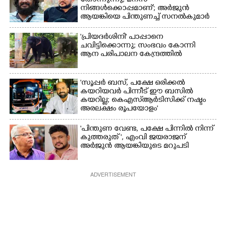
തോന്നുന്നു, മനസ്
നിങ്ങൾക്കൊപ്പമാണ്'; അർജുൻ
ആയങ്കിയെ പിന്തുണച്ച് സനൽകുമാർ
'പ്രിയദർശിനി' പാപ്പാനെ
ചവിട്ടിക്കൊന്നു; സംഭവം കോന്നി
ആന പരിപാലന കേന്ദ്രത്തിൽ
'സൂപ്പർ ബസ്, പക്ഷേ ഒരിക്കൽ
കയറിയവർ പിന്നീട് ഈ ബസിൽ
കയറില്ല; കെഎസ്ആർടിസിക്ക് നഷ്ടം
അരലക്ഷം രൂപയോളം'
"പിന്തുണ വേണ്ട,​ പക്ഷേ പിന്നിൽ നിന്ന്
കുത്തരുത് ", എംവി ജയരാജന്
അർജുൻ ആയങ്കിയുടെ മറുപടി
ADVERTISEMENT