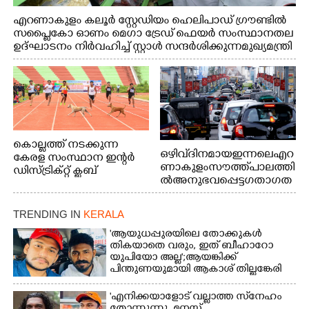
എറണാകുളം കലൂർ സ്റ്റേഡിയം ഹെലിപാഡ് ഗ്രൗണ്ടിൽ
സപ്ളൈകോ ഓണം മെഗാ ട്രേഡ് ഫെയർ സംസ്ഥാനതല
ഉദ്ഘാടനം നിർവഹിച്ച് സ്റ്റാൾ സന്ദർശിക്കുന്ന മുഖ്യമന്ത്രി
വി.ഡി. സതീശൻ. മന്ത്രി അനൂപ് ജേക്കബ് സമീപം
കൊല്ലത്ത് നടക്കുന്ന
ഒഴിവ് ദിനമായ ഇന്നലെ എറ
കേരള സംസ്ഥാന ഇന്റർ
ണാകുളം സൗത്ത് പാലത്തി
ഡിസ്ട്രിക്റ്റ് ക്ലബ്
ൽ അനുഭവപ്പെട്ട ഗതാഗത
അത്‌ലറ്റിക്
ക്കുരുക്ക്
ചാമ്പ്യൻഷിപ്പിൽ അണ്ടർ
20 ആൺകുട്ടികളുടെ 200
TRENDING IN
KERALA
മീറ്റർ ഓട്ടം ഫൈനൽ
'ആയുധപ്പുരയിലെ തോക്കുകൾ
മത്സരത്തിനിടെ സിന്തറ്റിക്
തികയാതെ വരും, ഇത് ബീഹാറോ
ട്രാക്കിന് കുറുകെ ഓടുന്ന
യുപിയോ അല്ല';ആയങ്കിക്ക്
നായകൾ.
പിന്തുണയുമായി ആകാശ് തില്ലങ്കേരി
'എനിക്കയാളോട് വല്ലാത്ത സ്‌നേഹം