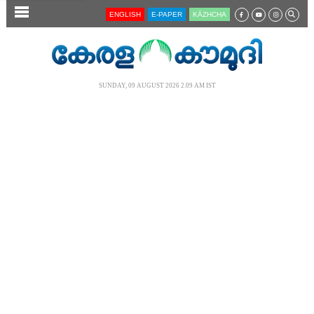
SECTIONS
ENGLISH
E-PAPER
KĀZHCHA
HOME
LATEST
SUNDAY, 09 AUGUST 2026 2.09 AM IST
AUDIO
NOTIFIED NEWS
POLL
KERALA
LOCAL
NEWS 360
CASE DIARY