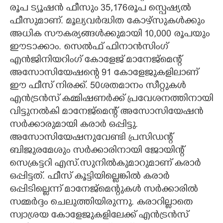
രൂപ ട്യൂഷൻ ഫീസും 35,176രൂപ സ്പെഷ്യൽ
ഫീസുമാണ്. മൂല്യവർദ്ധിത കോഴ്സുകൾക്കും
അധിക സൗകര്യങ്ങൾക്കുമായി 10,000 രൂപയും
ഈടാക്കാം. സെൽഫ് ഫിനാൻസിംഗ്
എൻജിനിയറിംഗ് കോളേജ് മാനേജ്മെന്റ്
അസോസിയേഷന്റെ 91 കോളേജുകളിലാണ്
ഈ ഫീസ് നിരക്ക്. 50ശതമാനം സീറ്റുകൾ
എൻട്രൻസ് കമ്മിഷണർക്ക് പ്രവേശനത്തിനായി
വിട്ടുനൽകി മാനേജ്മെന്റ് അസോസിയേഷൻ
സർക്കാരുമായി കരാർ ഒപ്പിട്ടു.
അസോസിയേഷനുവേണ്ടി പ്രസിഡന്റ്
ബിജുരമേശും സർക്കാരിനായി ജോയിന്റ്
സെക്രട്ടറി എസ്.സുനിൽകുമാറുമാണ് കരാർ
ഒപ്പിട്ടത്. ഫീസ് കൂട്ടിയില്ലെങ്കിൽ കരാർ
ഒപ്പിടില്ലെന്ന് മാനേജ്മെന്റുകൾ സർക്കാരിൽ
സമ്മർദ്ദം ചെലുത്തിയിരുന്നു. കരാറില്ലാതെ
സ്വാശ്രയ കോളേജുകളിലേക്ക് എൻട്രൻസ്