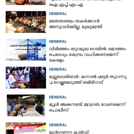
ഐ.എച്ച്.എം.എ
GENERAL
മതേതരത്വം തകർക്കാൻ
അനുവദിക്കില്ല: മുഖ്യമന്ത്രി
GENERAL
വിഴിഞ്ഞം തുറമുഖ റെയിൽ: മൊത്തം
ചെലവും കേന്ദ്രം വഹിക്കണമെന്ന്
കേരളം
GENERAL
മുല്ലപ്പെരിയാർ: കനാൽ ഷട്ടർ തുറന്നു
 വെള്ളമെടുത്ത് തമിഴ്നാട്
GENERAL
മ്യൂൾ അക്കൗണ്ട്: ജാഗ്രത വേണമെന്ന്
പൊലീസ്
GENERAL
മുൻഗണന കാർഡ്: