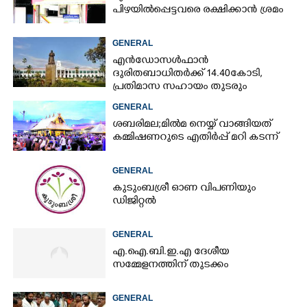
പിഴയിൽപ്പെട്ടവരെ രക്ഷിക്കാൻ ശ്രമം
GENERAL
എൻഡോസൾഫാൻ
ദുരിതബാധിതർക്ക് 14.40കോടി,
പ്രതിമാസ സഹായം തുടരും
GENERAL
ശബരിമല;മിൽമ നെയ്യ് വാങ്ങിയത്
കമ്മിഷണറുടെ എതിർപ്പ് മറി കടന്ന്
GENERAL
കുടുംബശ്രീ ഓണ വിപണിയും
ഡിജിറ്റൽ
GENERAL
എ.ഐ.ബി.ഇ.എ ദേശീയ
സമ്മേളനത്തിന് തുടക്കം
GENERAL