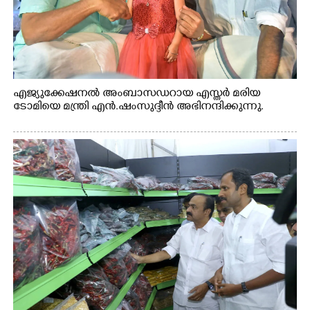
എജ്യുക്കേഷനൽ അംബാസഡറായ എസ്തർ മരിയ
ടോമിയെ മന്ത്രി എൻ.ഷംസുദ്ദീൻ അഭിനന്ദിക്കുന്നു.