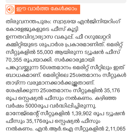
ഈ വാർത്ത കേൾക്കാം
CARTOONS
തിരുവനന്തപുരം: സ്വാശ്രയ എൻജിനിയറിംഗ്
LITERATURE
കോളേജുകളുടെ ഫീസ് കൂട്ടി
ഉന്നതവിദ്യാഭ്യാസ വകുപ്പ്. ഫീ റഗുലേറ്ററി
കമ്മിറ്റിയുടെ ശുപാർശ പ്രകാരമാണിത്. മെരിറ്റ്
ZOOM
സീറ്റുകളിൽ 55,000 ആയിരുന്ന ട്യൂഷൻ ഫീസ്
70,355 രൂപയാക്കി. സർക്കാരുമായി
CONTACT US
പങ്കുവയ്ക്കുന്ന 50ശതമാനം മെരിറ്റ് സീറ്റിലും ഇത്
ബാധകമാണ്. മെരിറ്റിലെ 25ശതമാനം സീറ്റുകൾ
താഴ്‌ന്ന വരുമാനക്കാർക്കുള്ളതാണ്.
ശേഷിക്കുന്ന 25ശതമാനം സീറ്റുകളിൽ 35,176
രൂപ സ്പെഷ്യൽ ഫീസും നൽകണം. കഴിഞ്ഞ
വർഷം 5000രൂപ വർദ്ധിപ്പിച്ചിരുന്നു.
മാനേജ്മെന്റ് സീറ്റുകളിൽ 1,39,902 രൂപ ട്യൂഷൻ
ഫീസും 35,176രൂപ സ്പെഷ്യൽ ഫീസും
നൽകണം. എൻ.ആർ.ഐ സീറ്റുകളിൽ 2,11,065