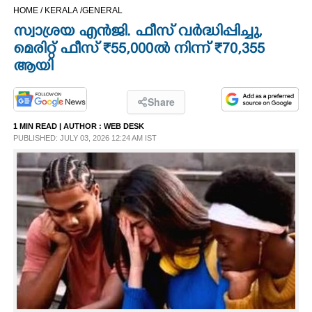
HOME /
KERALA /
GENERAL
CINEMA
സ്വാശ്രയ എൻജി. ഫീസ് വർദ്ധിപ്പിച്ചു,
മെരിറ്റ് ഫീസ് ₹55,000ൽ നിന്ന് ₹70,355
OPINION
ആയി
PHOTOS
Share
1 MIN READ
| AUTHOR :
WEB DESK
LIFESTYLE
PUBLISHED: JULY 03, 2026 12:24 AM IST
SPIRITUAL
INFO+
ART
ASTRO