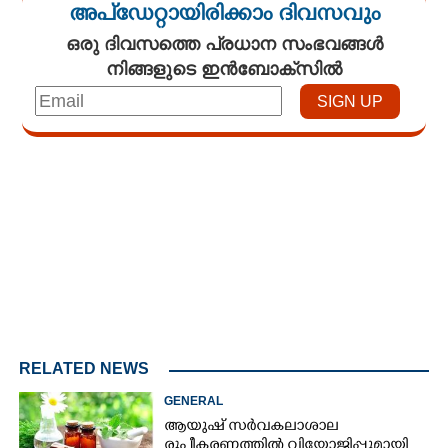
അപ്ഡേറ്റായിരിക്കാം ദിവസവും
ഒരു ദിവസത്തെ പ്രധാന സംഭവങ്ങൾ
നിങ്ങളുടെ ഇൻബോക്സിൽ
Loaded
:
4.00%
/
Mute
RELATED NEWS
GENERAL
ആയുഷ് സർവകലാശാല
രൂപീകരണത്തിൽ വിയോജിപ്പുമായി