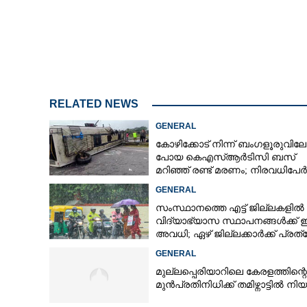
തലശേരി ഫസൽ 
രക്തംപുരണ്ട 
തൊണ്ടിമുതലിൽ
RELATED NEWS
GENERAL
കോഴിക്കോട് നിന്ന് ബംഗളൂരുവിലേക
പോയ കെഎസ്‌ആർടിസി ബസ്
മറിഞ്ഞ് രണ്ട് മരണം; നിരവധിപേർ
ഗുരുതരാവസ്ഥയിൽ
GENERAL
സംസ്ഥാനത്തെ എട്ട് ജില്ലകളിൽ
വിദ്യാഭ്യാസ സ്ഥാപനങ്ങൾക്ക് ഇന
അവധി; ഏഴ് ജില്ലക്കാർക്ക് പ്രത
ജാഗ്രതാ മുന്നറിയിപ്പ്
GENERAL
മുല്ലപ്പെരിയാറിലെ കേരളത്തിന്റെ
മുൻപ്രതിനിധിക്ക് തമിഴ്നാട്ടിൽ നി