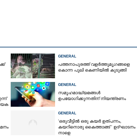
Copy Link
വധക്കേസ്,
തൂവാല കോടതിലെ
 നിന്ന് കാണാതായി
GENERAL
്ക്
പത്തനാപുരത്ത് വളർത്തുമൃഗങ്ങളെ
കൊന്ന പുലി കെണിയിൽ കുടുങ്ങി
GENERAL
സമൂഹമാദ്ധ്യമങ്ങൾ
്ന്
ഉപയോഗിക്കുന്നതിന് നിയന്ത്രണം
്യേക
GENERAL
'ഒരുവീട്ടിൽ ഒരു കയർ ഉത്പന്നം,
യമനം
കയറിനൊരു കൈത്താങ്ങ് ' ഉദ്ഘാടനം
നാളെ