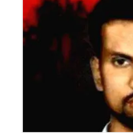
CINEMA
OPINION
PHOTOS
LIFESTYLE
SPIRITUAL
INFO+
ART
ASTRO