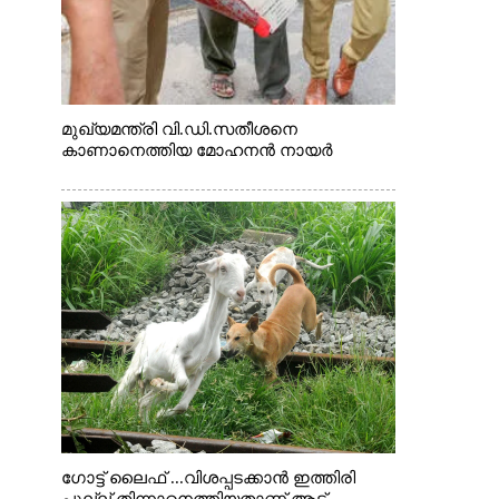
മുഖ്യമന്ത്രി വി.ഡി.സതീശനെ
കാണാനെത്തിയ മോഹനൻ നായർ
ഗോട്ട് ലൈഫ് ...വിശപ്പടക്കാൻ ഇത്തിരി