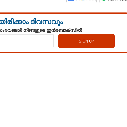
യിരിക്കാം ദിവസവും
 സംഭവങ്ങൾ നിങ്ങളുടെ ഇൻബോക്സിൽ
Watch More
Share this link