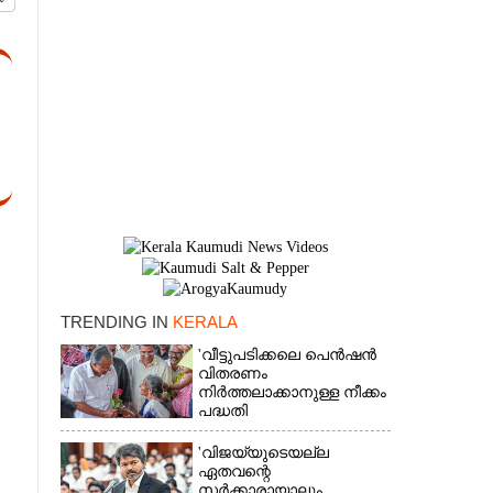
TRENDING IN
KERALA
×
'വീട്ടുപടിക്കലെ പെൻഷൻ
വിതരണം
നിർത്തലാക്കാനുള്ള നീക്കം
പദ്ധതി
അവസാനിപ്പിക്കാനുള്ള
യുഡിഎഫ് അജണ്ടയുടെ
'വിജയ്‌യുടെയല്ല
ആദ്യപടി'
ഏതവന്റെ
സർക്കാരായാലും