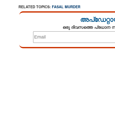
RELATED TOPICS:
FASAL MURDER
അപ്ഡേറ്റാ
ഒരു ദിവസത്തെ പ്രധാന
Loaded
:
4.68%
/
Unmute