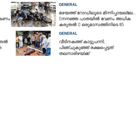
GENERAL
മഴയത്ത് റോഡിലൂടെ മിന്നിപ്പായല്ലേ...
ൽകണം
നനഞ്ഞ പാതയിൽ വേണം അധിക
കരുതൽ  ഒരുമാസത്തിനിടെ 85
അപകടം
GENERAL
്ങൽ
വീടിനകത്ത് കാട്ടുപന്നി;
ത
പിഞ്ചുകുഞ്ഞ് രക്ഷപ്പെട്ടത്
തലനാരിഴയ്ക്ക്