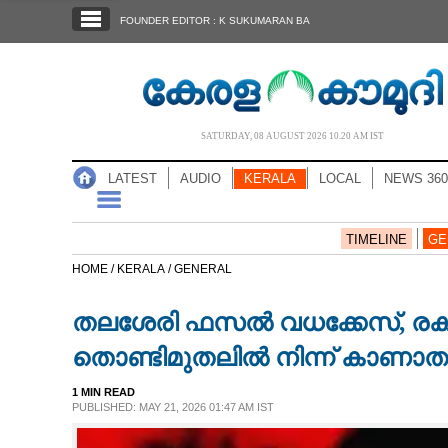
SECTIONS
FOUNDER EDITOR : K SUKUMARAN BA
HOME
LATEST
AUDIO
SATURDAY, 08 AUGUST 2026 10.20 AM IST
NOTIFIED NEWS
LATEST
AUDIO
KERALA
LOCAL
NEWS 360
POLL
KERALA
TIMELINE
GE
HOME /
KERALA /
GENERAL
LOCAL
തലശേരി ഫസൽ വധക്കേസ്, രക്
NEWS 360
തൊണ്ടിമുതലിൽ നിന്ന് കാണാ
1 MIN READ
CASE DIARY
PUBLISHED: MAY 21, 2026 01:47 AM IST