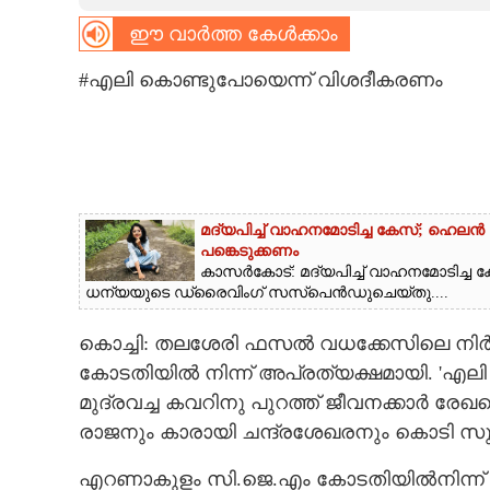
ഈ വാർത്ത കേൾക്കാം
CARTOONS
#എലി കൊണ്ടുപോയെന്ന് വിശദീകരണം
LITERATURE
ZOOM
CONTACT US
മദ്യപിച്ച് വാഹനമോടിച്ച കേസ്; ഹെ
പങ്കെടുക്കണം
കാസർകോട്: മദ്യപിച്ച് വാഹനമോടിച
ധന്യയുടെ ഡ്രൈവിംഗ് സസ്പെൻഡുചെയ്തു....
കൊച്ചി: തലശേരി ഫസൽ വധക്കേസിലെ നി
കോടതിയിൽ നിന്ന് അപ്രത്യക്ഷമായി. 'എലി 
മുദ്രവച്ച കവറിനു പുറത്ത് ജീവനക്കാർ രേഖ
രാജനും കാരായി ചന്ദ്രശേഖരനും കൊടി സ
എറണാകുളം സി.ജെ.എം കോടതിയിൽനിന്ന് ത